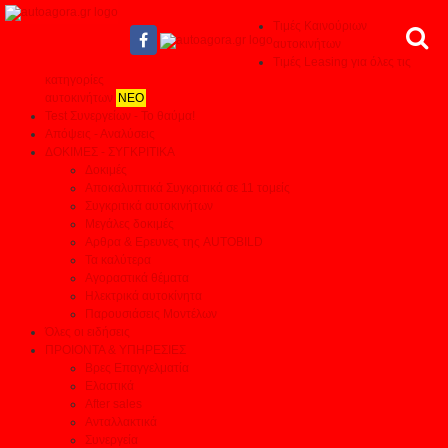
Τιμές Καινούριων
αυτοκινήτων
Τιμές Leasing για όλες τις
κατηγορίες
αυτοκινήτων
ΝΕΟ
Test Συνεργείων - Το θαύμα!
Απόψεις - Αναλύσεις
ΔΟΚΙΜΕΣ - ΣΥΓΚΡΙΤΙΚΑ
Δοκιμές
Αποκαλυπτικά Συγκριτικά σε 11 τομείς
Συγκριτικά αυτοκινήτων
Μεγάλες δοκιμές
Αρθρα & Ερευνες της AUTOBILD
Τα καλύτερα
Αγοραστικά θέματα
Ηλεκτρικά αυτοκίνητα
Παρουσιάσεις Μοντέλων
Όλες οι ειδήσεις
ΠΡΟΙΟΝΤΑ & ΥΠΗΡΕΣΙΕΣ
Βρες Επαγγελματία
Ελαστικά
After sales
Ανταλλακτικά
Συνεργεία