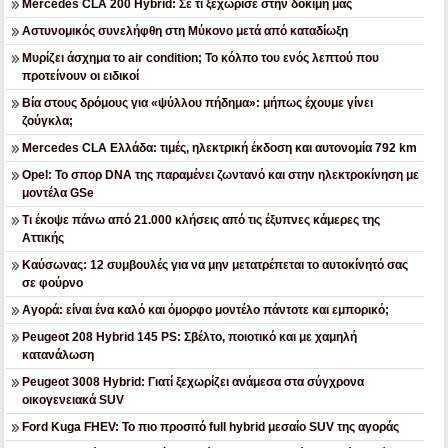
Mercedes CLA 200 Hybrid: Σε τι ξεχώρισε στην δοκιμή μας
Αστυνομικός συνελήφθη στη Μύκονο μετά από καταδίωξη
Μυρίζει άσχημα το air condition; Το κόλπο του ενός λεπτού που
προτείνουν οι ειδικοί
Βία στους δρόμους για «ψύλλου πήδημα»: μήπως έχουμε γίνει
ζούγκλα;
Mercedes CLA Ελλάδα: τιμές, ηλεκτρική έκδοση και αυτονομία 792 km
Opel: Το σπορ DNA της παραμένει ζωντανό και στην ηλεκτροκίνηση με
μοντέλα GSe
Τι έκοψε πάνω από 21.000 κλήσεις από τις έξυπνες κάμερες της
Αττικής
Καύσωνας: 12 συμβουλές για να μην μετατρέπεται το αυτοκίνητό σας
σε φούρνο
Αγορά: είναι ένα καλό και όμορφο μοντέλο πάντοτε και εμπορικό;
Peugeot 208 Hybrid 145 PS: Σβέλτο, ποιοτικό και με χαμηλή
κατανάλωση
Peugeot 3008 Hybrid: Γιατί ξεχωρίζει ανάμεσα στα σύγχρονα
οικογενειακά SUV
Ford Kuga FHEV: Το πιο προσιτό full hybrid μεσαίο SUV της αγοράς