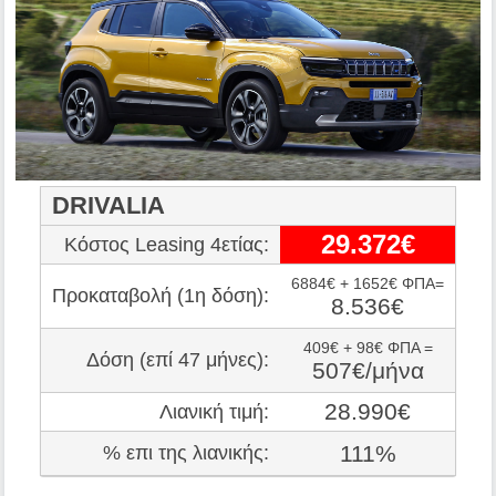
DRIVALIA
29.372€
Κόστος Leasing 4ετίας:
6884€ + 1652€ ΦΠΑ=
Προκαταβολή (1η δόση):
8.536€
409€ + 98€ ΦΠΑ =
Δόση (επί 47 μήνες):
507€/μήνα
28.990€
Λιανική τιμή:
111%
% επι της λιανικής: