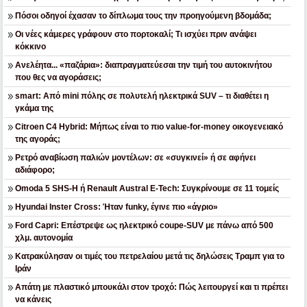
Πόσοι οδηγοί έχασαν το δίπλωμα τους την προηγούμενη βδομάδα;
Οι νέες κάμερες γράφουν στο πορτοκαλί; Τι ισχύει πριν ανάψει
κόκκινο
Ανελέητα... «παζάρια»: διαπραγματεύεσαι την τιμή του αυτοκινήτου
που θες να αγοράσεις;
smart: Από mini πόλης σε πολυτελή ηλεκτρικά SUV – τι διαθέτει η
γκάμα της
Citroen C4 Hybrid: Μήπως είναι το πιο value-for-money οικογενειακό
της αγοράς;
Ρετρό αναβίωση παλιών μοντέλων: σε «συγκινεί» ή σε αφήνει
αδιάφορο;
Omoda 5 SHS-H ή Renault Austral E-Tech: Συγκρίνουμε σε 11 τομείς
Hyundai Inster Cross: Ήταν funky, έγινε πιο «άγριο»
Ford Capri: Επέστρεψε ως ηλεκτρικό coupe-SUV με πάνω από 500
χλμ. αυτονομία
Κατρακύλησαν οι τιμές του πετρελαίου μετά τις δηλώσεις Τραμπ για το
Ιράν
Απάτη με πλαστικό μπουκάλι στον τροχό: Πώς λειτουργεί και τι πρέπει
να κάνεις