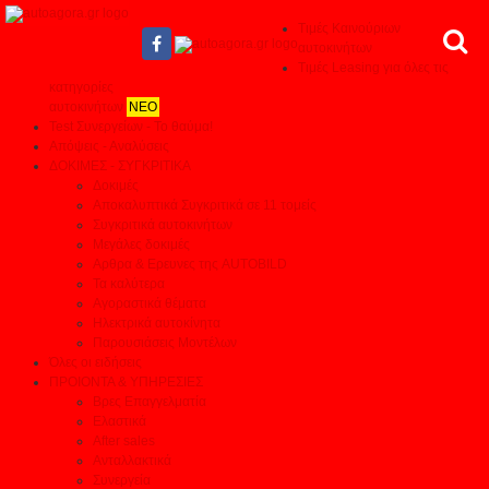
Τιμές Καινούριων
αυτοκινήτων
Τιμές Leasing για όλες τις
κατηγορίες
αυτοκινήτων
ΝΕΟ
Test Συνεργείων - Το θαύμα!
Απόψεις - Αναλύσεις
ΔΟΚΙΜΕΣ - ΣΥΓΚΡΙΤΙΚΑ
Δοκιμές
Αποκαλυπτικά Συγκριτικά σε 11 τομείς
Συγκριτικά αυτοκινήτων
Μεγάλες δοκιμές
Αρθρα & Ερευνες της AUTOBILD
Τα καλύτερα
Αγοραστικά θέματα
Ηλεκτρικά αυτοκίνητα
Παρουσιάσεις Μοντέλων
Όλες οι ειδήσεις
ΠΡΟΙΟΝΤΑ & ΥΠΗΡΕΣΙΕΣ
Βρες Επαγγελματία
Ελαστικά
After sales
Ανταλλακτικά
Συνεργεία