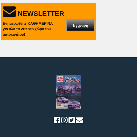
NEWSLETTER
Ενημερωθείτε ΚΑΘΗΜΕΡΙΝΑ
Εγγραφή
για όλα τα νέα στο χώρο του
αυτοκινήτου!