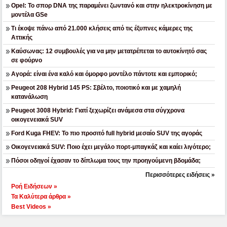
Opel: Το σπορ DNA της παραμένει ζωντανό και στην ηλεκτροκίνηση με
μοντέλα GSe
Τι έκοψε πάνω από 21.000 κλήσεις από τις έξυπνες κάμερες της
Αττικής
Καύσωνας: 12 συμβουλές για να μην μετατρέπεται το αυτοκίνητό σας
σε φούρνο
Αγορά: είναι ένα καλό και όμορφο μοντέλο πάντοτε και εμπορικό;
Peugeot 208 Hybrid 145 PS: Σβέλτο, ποιοτικό και με χαμηλή
κατανάλωση
Peugeot 3008 Hybrid: Γιατί ξεχωρίζει ανάμεσα στα σύγχρονα
οικογενειακά SUV
Ford Kuga FHEV: Το πιο προσιτό full hybrid μεσαίο SUV της αγοράς
Οικογενειακά SUV: Ποιο έχει μεγάλο πορτ-μπαγκάζ και καίει λιγότερο;
Πόσοι οδηγοί έχασαν το δίπλωμα τους την προηγούμενη βδομάδα;
Περισσότερες ειδήσεις »
Ροή Ειδήσεων »
Τα Καλύτερα άρθρα »
Best Videos »