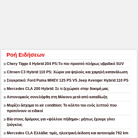
Ροή Ειδήσεων
Chery Tiggo 4 Hybrid 204 PS:Tο πιο προσιτό πλήρως υβριδικό SUV
Citroen C3 Hybrid 110 PS: Χώροι για ψηλούς και χαμηλή κατανάλωση
Συγκριτικό: Ford Puma MHEV 125 PS VS Jeep Avenger Hybrid 110 PS
Mercedes CLA 200 Hybrid: Σε τι ξεχώρισε στην δοκιμή μας
Αστυνομικός συνελήφθη στη Μύκονο μετά από καταδίωξη
Μυρίζει άσχημα το air condition; Το κόλπο του ενός λεπτού που
προτείνουν οι ειδικοί
Βία στους δρόμους για «ψύλλου πήδημα»: μήπως έχουμε γίνει
ζούγκλα;
Mercedes CLA Ελλάδα: τιμές, ηλεκτρική έκδοση και αυτονομία 792 km