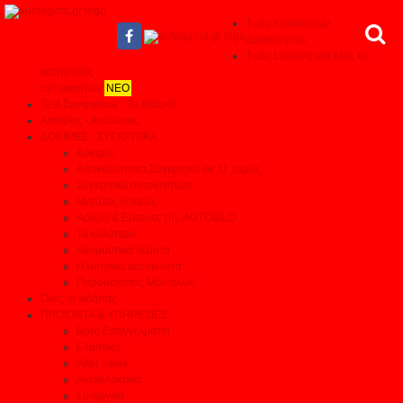
Τιμές Καινούριων
αυτοκινήτων
Τιμές Leasing για όλες τις
κατηγορίες
αυτοκινήτων
ΝΕΟ
Test Συνεργείων - Το θαύμα!
Απόψεις - Αναλύσεις
ΔΟΚΙΜΕΣ - ΣΥΓΚΡΙΤΙΚΑ
Δοκιμές
Αποκαλυπτικά Συγκριτικά σε 11 τομείς
Συγκριτικά αυτοκινήτων
Μεγάλες δοκιμές
Αρθρα & Ερευνες της AUTOBILD
Τα καλύτερα
Αγοραστικά θέματα
Ηλεκτρικά αυτοκίνητα
Παρουσιάσεις Μοντέλων
Όλες οι ειδήσεις
ΠΡΟΙΟΝΤΑ & ΥΠΗΡΕΣΙΕΣ
Βρες Επαγγελματία
Ελαστικά
After sales
Ανταλλακτικά
Συνεργεία