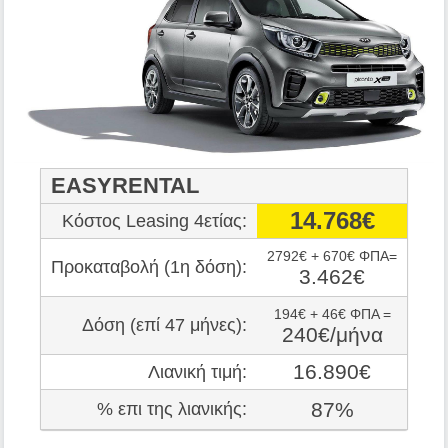
EASYRENTAL
14.768€
Κόστος Leasing 4ετίας:
2792€ + 670€ ΦΠΑ=
Προκαταβολή (1η δόση):
3.462€
194€ + 46€ ΦΠΑ =
Δόση (επί 47 μήνες):
240€/μήνα
16.890€
Λιανική τιμή:
87%
% επι της λιανικής: