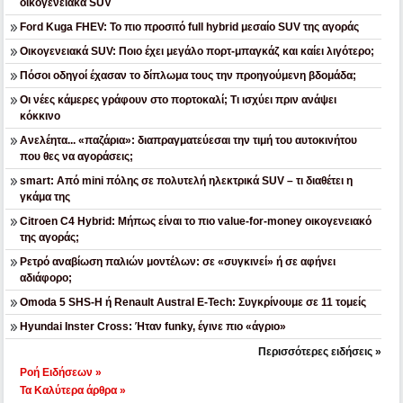
οικογενειακά SUV
Ford Kuga FHEV: Το πιο προσιτό full hybrid μεσαίο SUV της αγοράς
Οικογενειακά SUV: Ποιο έχει μεγάλο πορτ-μπαγκάζ και καίει λιγότερο;
Πόσοι οδηγοί έχασαν το δίπλωμα τους την προηγούμενη βδομάδα;
Οι νέες κάμερες γράφουν στο πορτοκαλί; Τι ισχύει πριν ανάψει
κόκκινο
Ανελέητα... «παζάρια»: διαπραγματεύεσαι την τιμή του αυτοκινήτου
που θες να αγοράσεις;
smart: Από mini πόλης σε πολυτελή ηλεκτρικά SUV – τι διαθέτει η
γκάμα της
Citroen C4 Hybrid: Μήπως είναι το πιο value-for-money οικογενειακό
της αγοράς;
Ρετρό αναβίωση παλιών μοντέλων: σε «συγκινεί» ή σε αφήνει
αδιάφορο;
Omoda 5 SHS-H ή Renault Austral E-Tech: Συγκρίνουμε σε 11 τομείς
Hyundai Inster Cross: Ήταν funky, έγινε πιο «άγριο»
Περισσότερες ειδήσεις »
Ροή Ειδήσεων »
Τα Καλύτερα άρθρα »