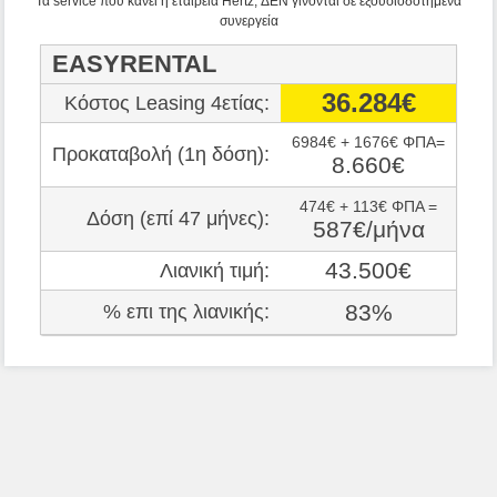
Τα service που κανει η εταιρεία Hertz, ΔΕΝ γίνονται σε εξουσιοδοτημένα
συνεργεία
EASYRENTAL
36.284€
Κόστος Leasing 4ετίας:
6984€ + 1676€ ΦΠΑ=
Προκαταβολή (1η δόση):
8.660€
474€ + 113€ ΦΠΑ =
Δόση (επί 47 μήνες):
587€/μήνα
43.500€
Λιανική τιμή:
83%
% επι της λιανικής: