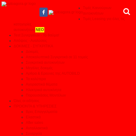
Τιμές Καινούριων
αυτοκινήτων
Τιμές Leasing για όλες τις
κατηγορίες
αυτοκινήτων
ΝΕΟ
Test Συνεργείων - Το θαύμα!
Απόψεις - Αναλύσεις
ΔΟΚΙΜΕΣ - ΣΥΓΚΡΙΤΙΚΑ
Δοκιμές
Αποκαλυπτικά Συγκριτικά σε 11 τομείς
Συγκριτικά αυτοκινήτων
Μεγάλες δοκιμές
Αρθρα & Ερευνες της AUTOBILD
Τα καλύτερα
Αγοραστικά θέματα
Ηλεκτρικά αυτοκίνητα
Παρουσιάσεις Μοντέλων
Όλες οι ειδήσεις
ΠΡΟΙΟΝΤΑ & ΥΠΗΡΕΣΙΕΣ
Βρες Επαγγελματία
Ελαστικά
After sales
Ανταλλακτικά
Συνεργεία