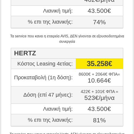
43.500€
Λιανική τιμή:
74%
% επι της λιανικής:
Τα service που κανει η εταιρεία AVIS, ΔΕΝ γίνονται σε εξουσιοδοτημένα
συνεργεία
HERTZ
35.258€
Κόστος Leasing 4ετίας:
8600€ + 2064€ ΦΠΑ=
Προκαταβολή (1η δόση):
10.664€
422€ + 101€ ΦΠΑ =
Δόση (επί 47 μήνες):
523€/μήνα
43.500€
Λιανική τιμή:
81%
% επι της λιανικής: