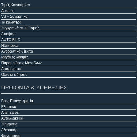
Τιμές Καινούριων
Δοκιμές
VS – Συγκριτικά
Τα καλύτερα
Συγκριτικά σε 11 Τομείς
Απόψεις
AUTO BILD
Ηλεκτρικά
Αγοραστικά θέματα
Μεγάλες δοκιμές
Παρουσιάσεις Μοντέλων
Αφιερώματα
Όλες οι ειδήσεις
ΠΡΟΙΟΝΤΑ & ΥΠΗΡΕΣΙΕΣ
Βρες Επαγγελματία
Ελαστικά
After sales
Ανταλλακτικά
Συνεργεία
Αξεσουάρ
Φανοποιεία