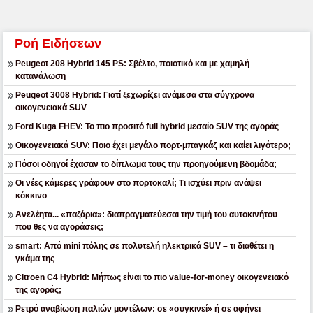
Ροή Ειδήσεων
Peugeot 208 Hybrid 145 PS: Σβέλτο, ποιοτικό και με χαμηλή
κατανάλωση
Peugeot 3008 Hybrid: Γιατί ξεχωρίζει ανάμεσα στα σύγχρονα
οικογενειακά SUV
Ford Kuga FHEV: Το πιο προσιτό full hybrid μεσαίο SUV της αγοράς
Οικογενειακά SUV: Ποιο έχει μεγάλο πορτ-μπαγκάζ και καίει λιγότερο;
Πόσοι οδηγοί έχασαν το δίπλωμα τους την προηγούμενη βδομάδα;
Οι νέες κάμερες γράφουν στο πορτοκαλί; Τι ισχύει πριν ανάψει
κόκκινο
Ανελέητα... «παζάρια»: διαπραγματεύεσαι την τιμή του αυτοκινήτου
που θες να αγοράσεις;
smart: Από mini πόλης σε πολυτελή ηλεκτρικά SUV – τι διαθέτει η
γκάμα της
Citroen C4 Hybrid: Μήπως είναι το πιο value-for-money οικογενειακό
της αγοράς;
Ρετρό αναβίωση παλιών μοντέλων: σε «συγκινεί» ή σε αφήνει