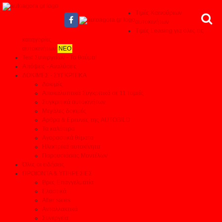
Τιμές Καινούριων
αυτοκινήτων
Τιμές Leasing για όλες τις
κατηγορίες
αυτοκινήτων
ΝΕΟ
Test Συνεργείων - Το θαύμα!
Απόψεις - Αναλύσεις
ΔΟΚΙΜΕΣ - ΣΥΓΚΡΙΤΙΚΑ
Δοκιμές
Αποκαλυπτικά Συγκριτικά σε 11 τομείς
Συγκριτικά αυτοκινήτων
Μεγάλες δοκιμές
Αρθρα & Ερευνες της AUTOBILD
Τα καλύτερα
Αγοραστικά θέματα
Ηλεκτρικά αυτοκίνητα
Παρουσιάσεις Μοντέλων
Όλες οι ειδήσεις
ΠΡΟΙΟΝΤΑ & ΥΠΗΡΕΣΙΕΣ
Βρες Επαγγελματία
Ελαστικά
After sales
Ανταλλακτικά
Συνεργεία