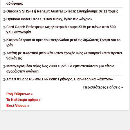
αδιάφορο;
Omoda 5 SHS-H ή Renault Austral E-Tech: Συγκρίνουμε σε 11 τομείς
Hyundai Inster Cross: Ήταν funky, έγινε πιο «άγριο»
Ford Capri: Επέστρεψε ως ηλεκτρικό coupe-SUV με πάνω από 500
χλμ. αυτονομία
Κατρακύλησαν οι τιμές του πετρελαίου μετά τις δηλώσεις Τραμπ για το
Ιράν
Απάτη με πλαστικό μπουκάλι στον τροχό: Πώς λειτουργεί και τι πρέπει
να κάνεις
Μεταχειρισμένα αξίας έως 2000 ευρώ: θα εμπιστευόσουν μια τέτοια
αγορά στην ανάγκη;
smart #1 272 PS RWD 66 kWh: Γρήγορο, High-Tech και «έξυπνο»
Περισσότερες ειδήσεις »
Ροή Ειδήσεων »
Τα Καλύτερα άρθρα »
Best Videos »