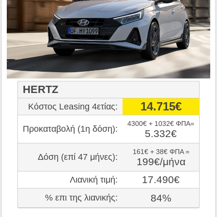
HERTZ
14.715€
Κόστος Leasing 4ετίας:
4300€ + 1032€ ΦΠΑ=
Προκαταβολή (1η δόση):
5.332€
161€ + 38€ ΦΠΑ =
Δόση (επί 47 μήνες):
199€/μήνα
17.490€
Λιανική τιμή:
84%
% επι της λιανικής: