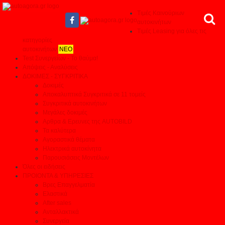
Τιμές Καινούριων
αυτοκινήτων
Τιμές Leasing για όλες τις
κατηγορίες
αυτοκινήτων
ΝΕΟ
Test Συνεργείων - Το θαύμα!
Απόψεις - Αναλύσεις
ΔΟΚΙΜΕΣ - ΣΥΓΚΡΙΤΙΚΑ
Δοκιμές
Αποκαλυπτικά Συγκριτικά σε 11 τομείς
Συγκριτικά αυτοκινήτων
Μεγάλες δοκιμές
Αρθρα & Ερευνες της AUTOBILD
Τα καλύτερα
Αγοραστικά θέματα
Ηλεκτρικά αυτοκίνητα
Παρουσιάσεις Μοντέλων
Όλες οι ειδήσεις
ΠΡΟΙΟΝΤΑ & ΥΠΗΡΕΣΙΕΣ
Βρες Επαγγελματία
Ελαστικά
After sales
Ανταλλακτικά
Συνεργεία