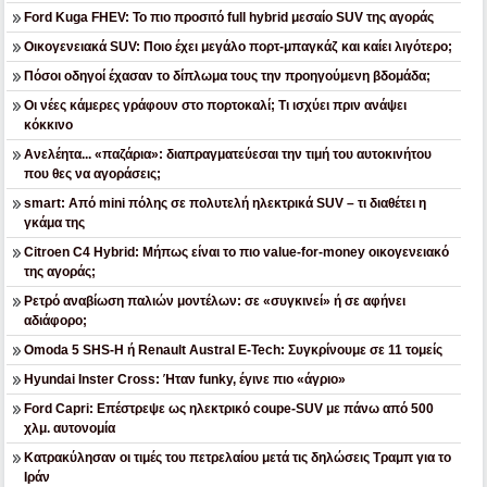
Ford Kuga FHEV: Το πιο προσιτό full hybrid μεσαίο SUV της αγοράς
Οικογενειακά SUV: Ποιο έχει μεγάλο πορτ-μπαγκάζ και καίει λιγότερο;
Πόσοι οδηγοί έχασαν το δίπλωμα τους την προηγούμενη βδομάδα;
Οι νέες κάμερες γράφουν στο πορτοκαλί; Τι ισχύει πριν ανάψει
κόκκινο
Ανελέητα... «παζάρια»: διαπραγματεύεσαι την τιμή του αυτοκινήτου
που θες να αγοράσεις;
smart: Από mini πόλης σε πολυτελή ηλεκτρικά SUV – τι διαθέτει η
γκάμα της
Citroen C4 Hybrid: Μήπως είναι το πιο value-for-money οικογενειακό
της αγοράς;
Ρετρό αναβίωση παλιών μοντέλων: σε «συγκινεί» ή σε αφήνει
αδιάφορο;
Omoda 5 SHS-H ή Renault Austral E-Tech: Συγκρίνουμε σε 11 τομείς
Hyundai Inster Cross: Ήταν funky, έγινε πιο «άγριο»
Ford Capri: Επέστρεψε ως ηλεκτρικό coupe-SUV με πάνω από 500
χλμ. αυτονομία
Κατρακύλησαν οι τιμές του πετρελαίου μετά τις δηλώσεις Τραμπ για το
Ιράν