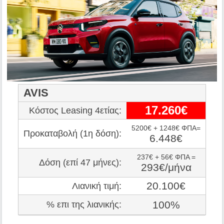
AVIS
17.260€
Κόστος Leasing 4ετίας:
5200€ + 1248€ ΦΠΑ=
Προκαταβολή (1η δόση):
6.448€
237€ + 56€ ΦΠΑ =
Δόση (επί 47 μήνες):
293€/μήνα
20.100€
Λιανική τιμή:
100%
% επι της λιανικής: