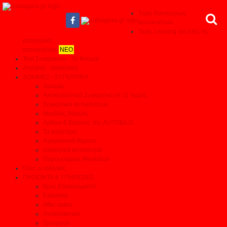
Τιμές Καινούριων
αυτοκινήτων
Τιμές Leasing για όλες τις
κατηγορίες
αυτοκινήτων
ΝΕΟ
Test Συνεργείων - Το θαύμα!
Απόψεις - Αναλύσεις
ΔΟΚΙΜΕΣ - ΣΥΓΚΡΙΤΙΚΑ
Δοκιμές
Αποκαλυπτικά Συγκριτικά σε 11 τομείς
Συγκριτικά αυτοκινήτων
Μεγάλες δοκιμές
Αρθρα & Ερευνες της AUTOBILD
Τα καλύτερα
Αγοραστικά θέματα
Ηλεκτρικά αυτοκίνητα
Παρουσιάσεις Μοντέλων
Όλες οι ειδήσεις
ΠΡΟΙΟΝΤΑ & ΥΠΗΡΕΣΙΕΣ
Βρες Επαγγελματία
Ελαστικά
After sales
Ανταλλακτικά
Συνεργεία