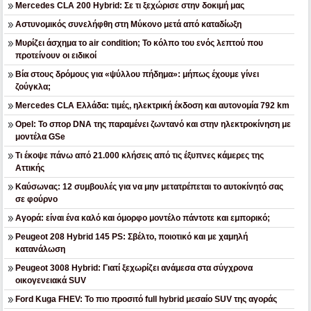
Mercedes CLA 200 Hybrid: Σε τι ξεχώρισε στην δοκιμή μας
Αστυνομικός συνελήφθη στη Μύκονο μετά από καταδίωξη
Μυρίζει άσχημα το air condition; Το κόλπο του ενός λεπτού που
προτείνουν οι ειδικοί
Βία στους δρόμους για «ψύλλου πήδημα»: μήπως έχουμε γίνει
ζούγκλα;
Mercedes CLA Ελλάδα: τιμές, ηλεκτρική έκδοση και αυτονομία 792 km
Opel: Το σπορ DNA της παραμένει ζωντανό και στην ηλεκτροκίνηση με
μοντέλα GSe
Τι έκοψε πάνω από 21.000 κλήσεις από τις έξυπνες κάμερες της
Αττικής
Καύσωνας: 12 συμβουλές για να μην μετατρέπεται το αυτοκίνητό σας
σε φούρνο
Αγορά: είναι ένα καλό και όμορφο μοντέλο πάντοτε και εμπορικό;
Peugeot 208 Hybrid 145 PS: Σβέλτο, ποιοτικό και με χαμηλή
κατανάλωση
Peugeot 3008 Hybrid: Γιατί ξεχωρίζει ανάμεσα στα σύγχρονα
οικογενειακά SUV
Ford Kuga FHEV: Το πιο προσιτό full hybrid μεσαίο SUV της αγοράς