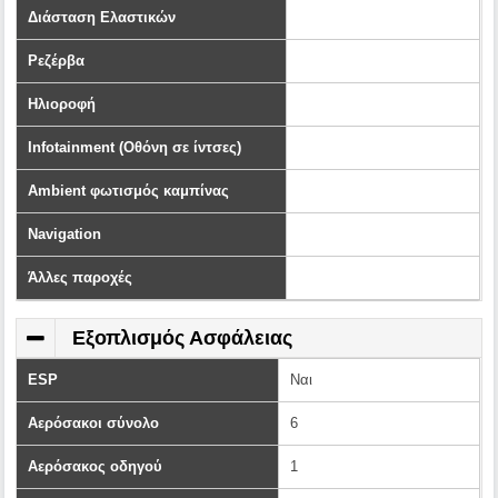
Διάσταση Ελαστικών
Ρεζέρβα
Ηλιοροφή
Infotainment (Οθόνη σε ίντσες)
Ambient φωτισμός καμπίνας
Navigation
Άλλες παροχές
Εξοπλισμός Ασφάλειας
ESP
Ναι
Αερόσακοι σύνολο
6
Αερόσακος οδηγού
1