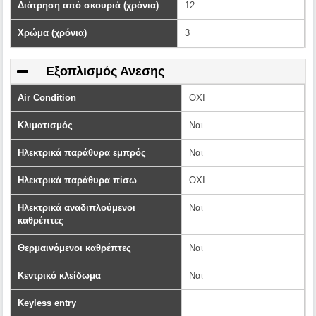
Διάτρηση από σκουριά (χρόνια)
12
Χρώμα (χρόνια)
3
Εξοπλισμός Ανεσης
Air Condition
OXI
Κλιματισμός
Ναι
Ηλεκτρικά παράθυρα εμπρός
Ναι
Ηλεκτρικά παράθυρα πίσω
OXI
Ηλεκτρικά αναδιπλούμενοι
Ναι
καθρέπτες
Θερμαινόμενοι καθρέπτες
Ναι
Κεντρικό κλείδωμα
Ναι
Keyless entry