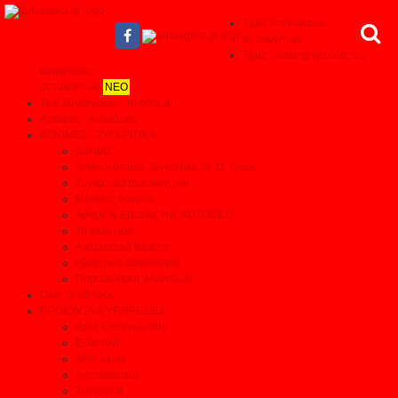
Τιμές Καινούριων
αυτοκινήτων
Τιμές Leasing για όλες τις
κατηγορίες
αυτοκινήτων
ΝΕΟ
Test Συνεργείων - Το θαύμα!
Απόψεις - Αναλύσεις
ΔΟΚΙΜΕΣ - ΣΥΓΚΡΙΤΙΚΑ
Δοκιμές
Αποκαλυπτικά Συγκριτικά σε 11 τομείς
Συγκριτικά αυτοκινήτων
Μεγάλες δοκιμές
Αρθρα & Ερευνες της AUTOBILD
Τα καλύτερα
Αγοραστικά θέματα
Ηλεκτρικά αυτοκίνητα
Παρουσιάσεις Μοντέλων
Όλες οι ειδήσεις
ΠΡΟΙΟΝΤΑ & ΥΠΗΡΕΣΙΕΣ
Βρες Επαγγελματία
Ελαστικά
After sales
Ανταλλακτικά
Συνεργεία