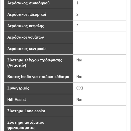
Αερόσακος συνοδηγού
1
Αερόσακοι πλευρικοί
2
Αερόσακος κεφαλής
2
Αερόσακοι γονάτων
Αερόσακος κεντρικός
Σύστημα ελέγχου πρόσφυσης
Ναι
(Αντισπίν)
Βάσεις Isofix για παιδικό κάθισμα
Ναι
Συναγερμός
OXI
Hill Assist
Ναι
Σύστημα Lane assist
Σύστημα αυτόματου
φρεναρίσματος