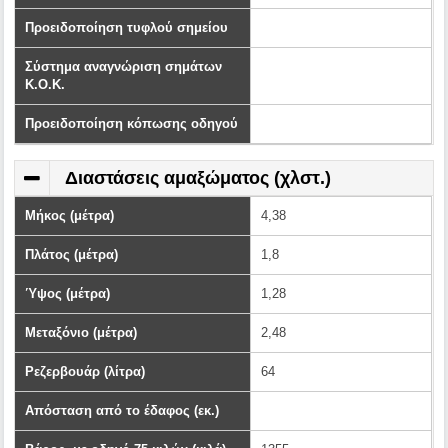
Προειδοποίηση τυφλού σημείου
Σύστημα αναγνώριση σημάτων
Κ.Ο.Κ.
Προειδοποίηση κόπωσης οδηγού
Διαστάσεις αμαξώματος (χλστ.)
Μήκος (μέτρα)
4,38
Πλάτος (μέτρα)
1,8
Ύψος (μέτρα)
1,28
Μεταξόνιο (μέτρα)
2,48
Ρεζερβουάρ (λίτρα)
64
Απόσταση από το έδαφος (εκ.)