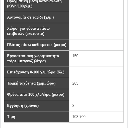
Πραγματική μέση κατανάλωση
(KWh/100χλμ.)
Αυτονομία σε ταξίδι (χλμ.)
Χώροι για γόνατα πίσω
επιβατών (εκατοστά)
Πλάτος πίσω καθίσματος (μέτρα)
Εργοστασιακή χωρητικότητα
150
πόρτ μπαγκάζ (λίτρα)
Επιτάχυνση 0-100 χλμ/ώρα (δλ.)
Τελική ταχύτητα (χλμ./ώρα)
285
Φρένα από 100 χλμ/ώρα (μέτρα)
Εγγύηση (χρόνια)
2
Τιμή
103.700