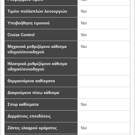
Τιμόνι πολλαπλών λειτουργιών
Ναι
Υποβοήθηση τιμονιού
Ναι
Cruise Control
Ναι
Μηχανικά ρυθμιζόμενο κάθισμα
Ναι
οδηγού/συνοδηγού
Ηλεκτρικά ρυθμιζόμενο κάθισμα
οδηγού/συνοδηγού
Θερμαινόμενα καθίσματα
Διαιρούμενο πίσω κάθισμα
Σπορ καθίσματα
Ναι
Δερμάτινες επενδύσεις
Ζάντες ελαφρού κράματος
Ναι