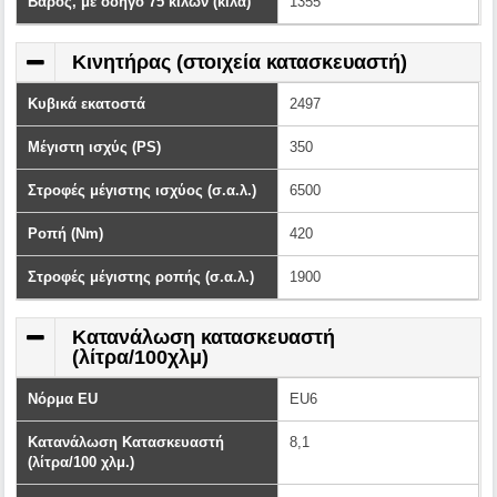
Βάρος, με οδηγό 75 κιλών (κιλά)
1355
Κινητήρας (στοιχεία κατασκευαστή)
Κυβικά εκατοστά
2497
Μέγιστη ισχύς (PS)
350
Στροφές μέγιστης ισχύος (σ.α.λ.)
6500
Ροπή (Nm)
420
Στροφές μέγιστης ροπής (σ.α.λ.)
1900
Κατανάλωση κατασκευαστή
(λίτρα/100χλμ)
Νόρμα EU
EU6
Κατανάλωση Κατασκευαστή
8,1
(λίτρα/100 χλμ.)