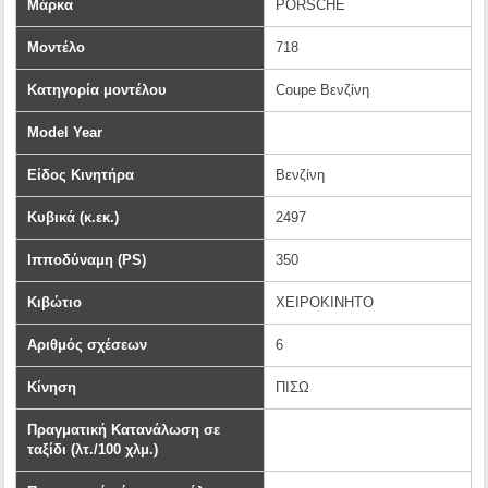
Μάρκα
PORSCHE
Μοντέλο
718
Κατηγορία μοντέλου
Coupe Βενζίνη
Model Year
Είδος Κινητήρα
Βενζίνη
Κυβικά (κ.εκ.)
2497
Ιπποδύναμη (PS)
350
Κιβώτιο
ΧΕΙΡΟΚΙΝΗΤΟ
Αριθμός σχέσεων
6
Κίνηση
ΠΙΣΩ
Πραγματική Κατανάλωση σε
ταξίδι (λτ./100 χλμ.)