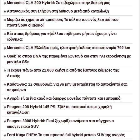
Mercedes CLA 200 Hybrid: Σε τι ξεχώρισε στην δοκιμή μας
Αστυνομικός συνελήφθη στη Μύκονο μετά από καταδίωξη
Μυρίζει άσχημα το air condition; Το κόλπο του ενός λεπτού που
προτείνουν οι ειδικοί
Βία στους δρόμους για «ψύλλου πήδημα»: μήπως έχουμε γίνει
ζούγκλα;
Mercedes CLA Ελλάδα: τιμές, ηλεκτρική έκδοση και αυτονομία 792 km
Opel: Το σπορ DNA της παραμένει ζωντανό και στην ηλεκτροκίνηση με
μοντέλα GSe
Τι έκοψε πάνω από 21.000 κλήσεις από τις έξυπνες κάμερες της
Αττικής
Καύσωνας: 12 συμβουλές για να μην μετατρέπεται το αυτοκίνητό σας
σε φούρνο
Αγορά: είναι ένα καλό και όμορφο μοντέλο πάντοτε και εμπορικό;
Peugeot 208 Hybrid 145 PS: Σβέλτο, ποιοτικό και με χαμηλή
κατανάλωση
Peugeot 3008 Hybrid: Γιατί ξεχωρίζει ανάμεσα στα σύγχρονα
οικογενειακά SUV
Ford Kuga FHEV: Το πιο προσιτό full hybrid μεσαίο SUV της αγοράς