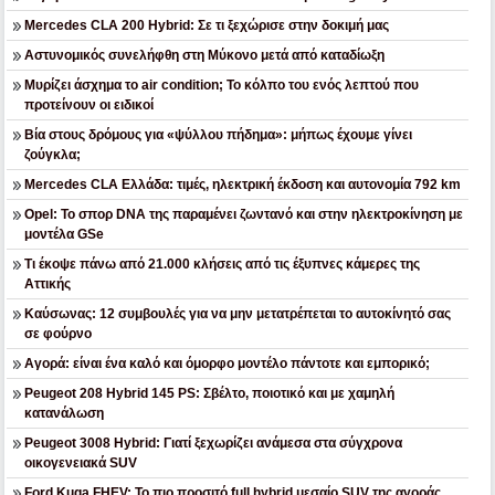
Mercedes CLA 200 Hybrid: Σε τι ξεχώρισε στην δοκιμή μας
Αστυνομικός συνελήφθη στη Μύκονο μετά από καταδίωξη
Μυρίζει άσχημα το air condition; Το κόλπο του ενός λεπτού που
προτείνουν οι ειδικοί
Βία στους δρόμους για «ψύλλου πήδημα»: μήπως έχουμε γίνει
ζούγκλα;
Mercedes CLA Ελλάδα: τιμές, ηλεκτρική έκδοση και αυτονομία 792 km
Opel: Το σπορ DNA της παραμένει ζωντανό και στην ηλεκτροκίνηση με
μοντέλα GSe
Τι έκοψε πάνω από 21.000 κλήσεις από τις έξυπνες κάμερες της
Αττικής
Καύσωνας: 12 συμβουλές για να μην μετατρέπεται το αυτοκίνητό σας
σε φούρνο
Αγορά: είναι ένα καλό και όμορφο μοντέλο πάντοτε και εμπορικό;
Peugeot 208 Hybrid 145 PS: Σβέλτο, ποιοτικό και με χαμηλή
κατανάλωση
Peugeot 3008 Hybrid: Γιατί ξεχωρίζει ανάμεσα στα σύγχρονα
οικογενειακά SUV
Ford Kuga FHEV: Το πιο προσιτό full hybrid μεσαίο SUV της αγοράς