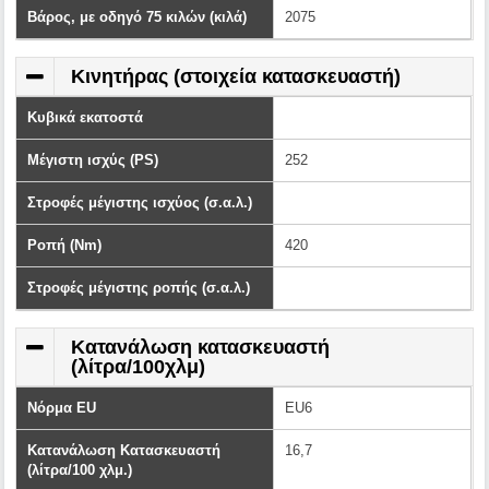
Βάρος, με οδηγό 75 κιλών (κιλά)
2075
Κινητήρας (στοιχεία κατασκευαστή)
Κυβικά εκατοστά
Μέγιστη ισχύς (PS)
252
Στροφές μέγιστης ισχύος (σ.α.λ.)
Ροπή (Nm)
420
Στροφές μέγιστης ροπής (σ.α.λ.)
Κατανάλωση κατασκευαστή
(λίτρα/100χλμ)
Νόρμα EU
EU6
Κατανάλωση Κατασκευαστή
16,7
(λίτρα/100 χλμ.)