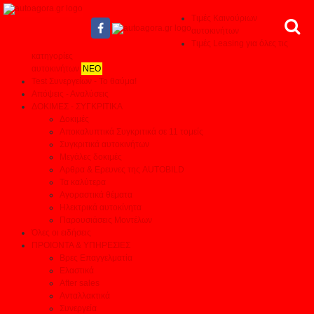
Τιμές Καινούριων
αυτοκινήτων
Τιμές Leasing για όλες τις
κατηγορίες
αυτοκινήτων
ΝΕΟ
Test Συνεργείων - Το θαύμα!
Απόψεις - Αναλύσεις
ΔΟΚΙΜΕΣ - ΣΥΓΚΡΙΤΙΚΑ
Δοκιμές
Αποκαλυπτικά Συγκριτικά σε 11 τομείς
Συγκριτικά αυτοκινήτων
Μεγάλες δοκιμές
Αρθρα & Ερευνες της AUTOBILD
Τα καλύτερα
Αγοραστικά θέματα
Ηλεκτρικά αυτοκίνητα
Παρουσιάσεις Μοντέλων
Όλες οι ειδήσεις
ΠΡΟΙΟΝΤΑ & ΥΠΗΡΕΣΙΕΣ
Βρες Επαγγελματία
Ελαστικά
After sales
Ανταλλακτικά
Συνεργεία