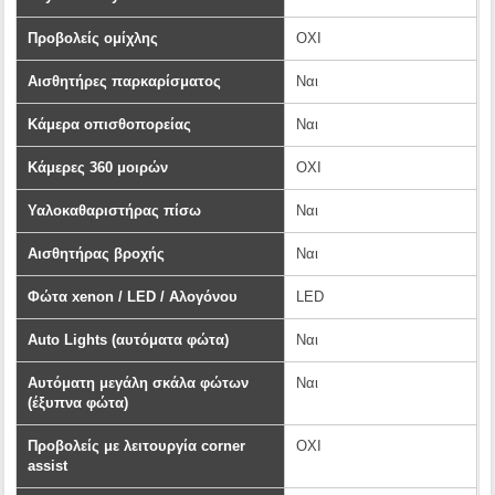
Προβολείς ομίχλης
ΟΧΙ
Αισθητήρες παρκαρίσματος
Ναι
Κάμερα οπισθοπορείας
Ναι
Κάμερες 360 μοιρών
ΟΧΙ
Υαλοκαθαριστήρας πίσω
Ναι
Αισθητήρας βροχής
Ναι
Φώτα xenon / LED / Αλογόνου
LED
Αuto Lights (αυτόματα φώτα)
Ναι
Αυτόματη μεγάλη σκάλα φώτων
Ναι
(έξυπνα φώτα)
Προβολείς με λειτουργία corner
ΟΧΙ
assist