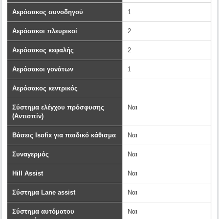
Αερόσακος συνοδηγού
1
Αερόσακοι πλευρικοί
2
Αερόσακος κεφαλής
2
Αερόσακοι γονάτων
1
Αερόσακος κεντρικός
Σύστημα ελέγχου πρόσφυσης
Ναι
(Αντισπίν)
Βάσεις Isofix για παιδικό κάθισμα
Ναι
Συναγερμός
Ναι
Hill Assist
Ναι
Σύστημα Lane assist
Ναι
Σύστημα αυτόματου
Ναι