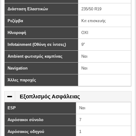
Διάσταση Ελαστικών
235/50 R19
Ρεζέρβα
Κιτ επισκευής
Ηλιοροφή
ΟΧΙ
Infotainment (Οθόνη σε ίντσες)
9"
Ambient φωτισμός καμπίνας
Ναι
Navigation
Ναι
Άλλες παροχές
Εξοπλισμός Ασφάλειας
ESP
Ναι
Αερόσακοι σύνολο
7
Αερόσακος οδηγού
1