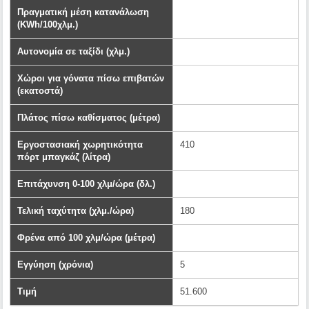
Πραγματική μέση κατανάλωση
(KWh/100χλμ.)
Αυτονομία σε ταξίδι (χλμ.)
Χώροι για γόνατα πίσω επιβατών
(εκατοστά)
Πλάτος πίσω καθίσματος (μέτρα)
Εργοστασιακή χωρητικότητα
410
πόρτ μπαγκάζ (λίτρα)
Επιτάχυνση 0-100 χλμ/ώρα (δλ.)
Τελική ταχύτητα (χλμ./ώρα)
180
Φρένα από 100 χλμ/ώρα (μέτρα)
Εγγύηση (χρόνια)
5
Τιμή
51.600