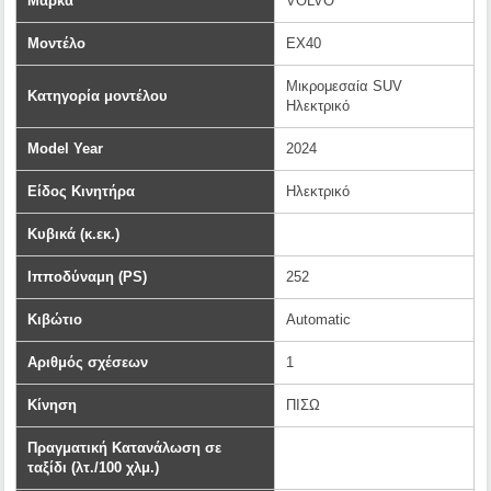
Μάρκα
VOLVO
Μοντέλο
EX40
Μικρομεσαία SUV
Κατηγορία μοντέλου
Ηλεκτρικό
Model Year
2024
Είδος Κινητήρα
Ηλεκτρικό
Κυβικά (κ.εκ.)
Ιπποδύναμη (PS)
252
Κιβώτιο
Automatic
Αριθμός σχέσεων
1
Κίνηση
ΠΙΣΩ
Πραγματική Κατανάλωση σε
ταξίδι (λτ./100 χλμ.)