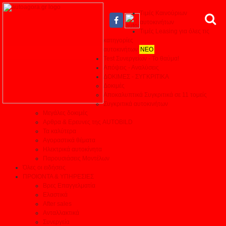
Τιμές Καινούριων
αυτοκινήτων
Τιμές Leasing για όλες τις
κατηγορίες
αυτοκινήτων
ΝΕΟ
Test Συνεργείων - Το θαύμα!
Απόψεις - Αναλύσεις
ΔΟΚΙΜΕΣ - ΣΥΓΚΡΙΤΙΚΑ
Δοκιμές
Αποκαλυπτικά Συγκριτικά σε 11 τομείς
Συγκριτικά αυτοκινήτων
Μεγάλες δοκιμές
Αρθρα & Ερευνες της AUTOBILD
Τα καλύτερα
Αγοραστικά θέματα
Ηλεκτρικά αυτοκίνητα
Παρουσιάσεις Μοντέλων
Όλες οι ειδήσεις
ΠΡΟΙΟΝΤΑ & ΥΠΗΡΕΣΙΕΣ
Βρες Επαγγελματία
Ελαστικά
After sales
Ανταλλακτικά
Συνεργεία