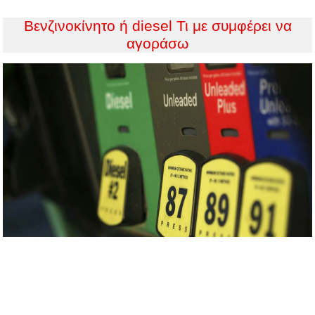
Βενζινοκίνητο ή diesel Τι με συμφέρει να
αγοράσω