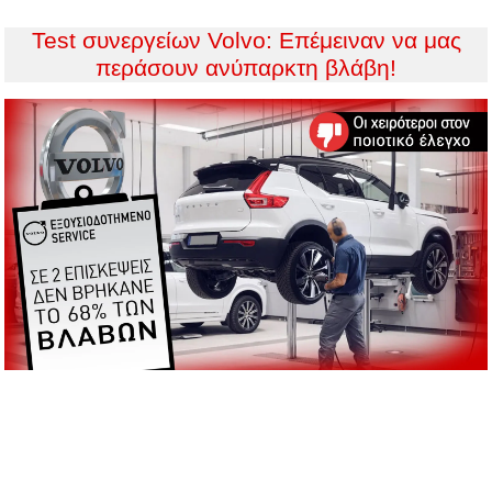
Test συνεργείων Volvo: Επέμειναν να μας
περάσουν ανύπαρκτη βλάβη!