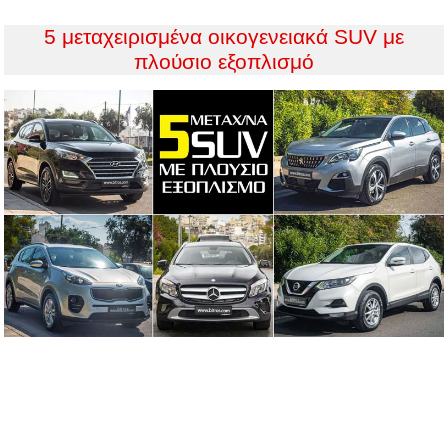
5 μεταχειρισμένα οικογενειακά SUV με
πλούσιο εξοπλισμό