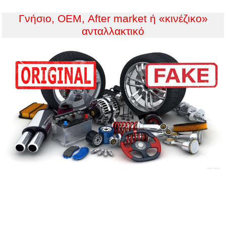
Γνήσιο, ΟΕΜ, After market ή «κινέζικο»
ανταλλακτικό