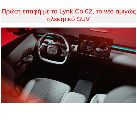
Πρώτη επαφή με το Lynk Co 02, το νέο αμιγώς
ηλεκτρικό SUV