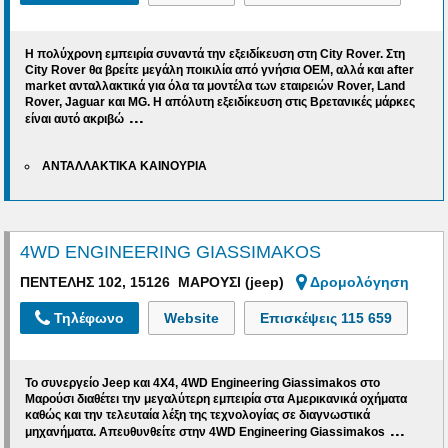
Η πολύχρονη εμπειρία συναντά την εξειδίκευση στη City Rover. Στη
City Rover θα βρείτε μεγάλη ποικιλία από γνήσια OEM, αλλά και after
market ανταλλακτικά για όλα τα μοντέλα των εταιρειών
Rover, Land
Rover, Jaguar και MG
. Η απόλυτη εξειδίκευση στις Βρετανικές μάρκες
...
είναι αυτό ακριβώ
ΑΝΤΑΛΛΑΚΤΙΚΑ ΚΑΙΝΟΥΡΙΑ
4WD ENGINEERING GIASSIMAKOS
ΠΕΝΤΕΛΗΣ 102, 15126 ΜΑΡΟΥΣΙ (jeep)
Δρομολόγηση
Τηλέφωνο
Website
Επισκέψεις
115 659
Το συνεργείο
Jeep και 4Χ4
, 4WD Engineering Giassimakos στο
Μαρούσι
διαθέτει την μεγαλύτερη εμπειρία στα
Αμερικανικά οχήματα
καθώς και την τελευταία λέξη της τεχνολογίας σε διαγνωστικά
...
μηχανήματα.
Απευθυνθείτε στην
4WD Engineering Giassimakos