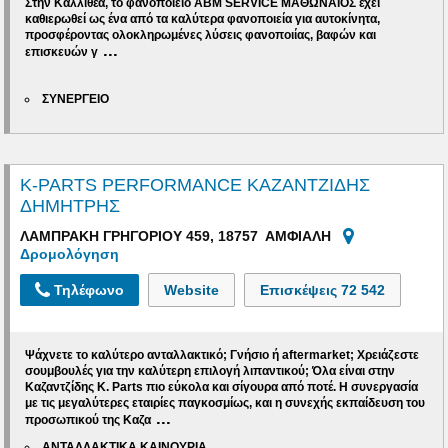
Στην
Καλλιθέα
,
το φανοποιείο ABM SERVICE ΜΑΘΩΝΑΙΟΣ
έχει
καθιερωθεί ως ένα από τα καλύτερα φανοποιεία για αυτοκίνητα,
προσφέροντας ολοκληρωμένες λύσεις φανοποιίας, βαφών και
...
επισκευών γ
ΣΥΝΕΡΓΕΙΟ
K-PARTS PERFORMANCE ΚΑΖΑΝΤΖΙΔΗΣ
ΔΗΜΗΤΡΗΣ
ΛΑΜΠΡΑΚΗ ΓΡΗΓΟΡΙΟΥ 459, 18757 ΑΜΦΙΑΛΗ
Δρομολόγηση
Τηλέφωνο
Website
Επισκέψεις
72 542
Ψάχνετε το καλύτερο ανταλλακτικό; Γνήσιο ή aftermarket; Χρειάζεστε
σουμβουλές για την καλύτερη επιλογή λιπαντικού; Όλα είναι στην
Καζαντζίδης Κ. Parts πιο εύκολα και σίγουρα από ποτέ. Η συνεργασία
με τις μεγαλύτερες εταιρίες παγκοσμίως, και η συνεχής εκπαίδευση του
...
προσωπικού της
Καζα
ΑΝΤΑΛΛΑΚΤΙΚΑ ΚΑΙΝΟΥΡΙΑ