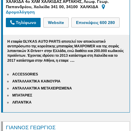
ΧΑΛΚΙΔΑ 4ο ΧΛΜ ΧΑΛΚΙΔΑΣ ΑΡΤΑΚΗΣ, Λεωφ. Γεωρ.
Παπανδρέου, Χαλκίδα 341 00, 34100 ΧΑΛΚΙΔΑ
Δρομολόγηση
Τηλέφωνο
Website
Επισκέψεις
600 280
Η εταιρία
GLYKAS AUTO PARTS
αποτελεί τον αποκλειστικό
αντιπρόσωπο της κορεάτικης μπαταρίας MAXPOWER και της σειράς
λιπαντικών X-Driver+ στην Ελλάδα, ενώ διαθέτει και 200.000 κωδικούς
προϊόντων. Έχοντας ιδρύσει το 2013 κατάστημα στη Χαλκίδα και το
...
2017 κατάστημα στην Αθήνα, η εταιρε
ACCESSORIES
ΑΝΤΑΛΛΑΚΤΙΚΑ ΚΑΙΝΟΥΡΙΑ
ΑΝΤΑΛΛΑΚΤΙΚΑ ΜΕΤΑΧΕΙΡΙΣΜΕΝΑ
ΜΠΑΤΑΡΙΕΣ
ΛΙΠΑΝΤΙΚΑ
ΓΙΑΝΝΟΣ ΓΕΩΡΓΙΟΣ