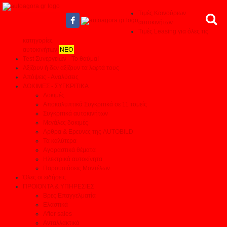
Τιμές Καινούριων
αυτοκινήτων
Τιμές Leasing για όλες τις
κατηγορίες
αυτοκινήτων
ΝΕΟ
Test Συνεργείων - Το θαύμα!
Αξίζουν ή δεν αξίζουν τα λεφτά τους
Απόψεις - Αναλύσεις
ΔΟΚΙΜΕΣ - ΣΥΓΚΡΙΤΙΚΑ
Δοκιμές
Αποκαλυπτικά Συγκριτικά σε 11 τομείς
Συγκριτικά αυτοκινήτων
Μεγάλες δοκιμές
Αρθρα & Ερευνες της AUTOBILD
Τα καλύτερα
Αγοραστικά θέματα
Ηλεκτρικά αυτοκίνητα
Παρουσιάσεις Μοντέλων
Όλες οι ειδήσεις
ΠΡΟΙΟΝΤΑ & ΥΠΗΡΕΣΙΕΣ
Βρες Επαγγελματία
Ελαστικά
After sales
Ανταλλακτικά