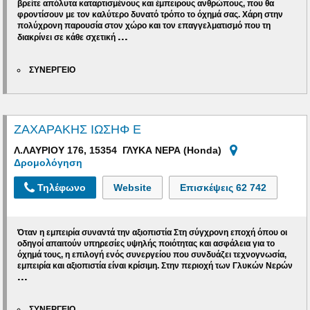
βρείτε απόλυτα καταρτισμένους και έμπειρους ανθρώπους, που θα
φροντίσουν με τον καλύτερο δυνατό τρόπο το όχημά σας. Χάρη στην
πολύχρονη παρουσία στον χώρο
και τον επαγγελματισμό που τη
...
διακρίνει σε κάθε σχετική
ΣΥΝΕΡΓΕΙΟ
ΖΑΧΑΡΑΚΗΣ ΙΩΣΗΦ Ε
Λ.ΛΑΥΡΙΟΥ 176, 15354 ΓΛΥΚΑ ΝΕΡΑ (Honda)
Δρομολόγηση
Τηλέφωνο
Website
Επισκέψεις
62 742
Όταν η εμπειρία συναντά την αξιοπιστία
Στη σύγχρονη εποχή όπου οι
οδηγοί απαιτούν υπηρεσίες υψηλής ποιότητας και ασφάλεια για το
όχημά τους, η επιλογή ενός συνεργείου που συνδυάζει τεχνογνωσία,
εμπειρία και αξιοπιστία είναι κρίσιμη. Στην περιοχή των
Γλυκών Νερών
...
ΣΥΝΕΡΓΕΙΟ