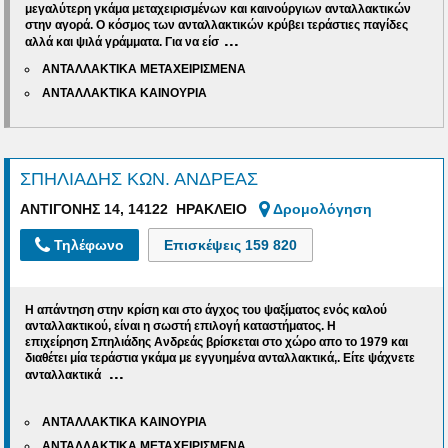
μεγαλύτερη γκάμα μεταχειρισμένων και καινούργιων ανταλλακτικών
στην αγορά. Ο κόσμος των ανταλλακτικών κρύβει τεράστιες παγίδες
...
αλλά και ψιλά γράμματα. Γ
ια να είσ
ΑΝΤΑΛΛΑΚΤΙΚΑ ΜΕΤΑΧΕΙΡΙΣΜΕΝΑ
ΑΝΤΑΛΛΑΚΤΙΚΑ ΚΑΙΝΟΥΡΙΑ
ΣΠΗΛΙΑΔΗΣ ΚΩΝ. ΑΝΔΡΕΑΣ
ΑΝΤΙΓΟΝΗΣ 14, 14122 ΗΡΑΚΛΕΙΟ
Δρομολόγηση
Τηλέφωνο
Επισκέψεις
159 820
Η απάντηση στην κρίση και στο άγχος του ψαξίματος ενός καλού
ανταλλακτικού, είναι η σωστή επιλογή καταστήματος. Η
επιχείρηση
Σπηλιάδης Ανδρεάς
βρίσκεται στο χώρο απο το 1979 και
διαθέτει μία
τεράστια γκάμα με εγγυημένα ανταλλακτικά,.
Είτε ψάχνετε
...
ανταλλακτικά
ΑΝΤΑΛΛΑΚΤΙΚΑ ΚΑΙΝΟΥΡΙΑ
ΑΝΤΑΛΛΑΚΤΙΚΑ ΜΕΤΑΧΕΙΡΙΣΜΕΝΑ