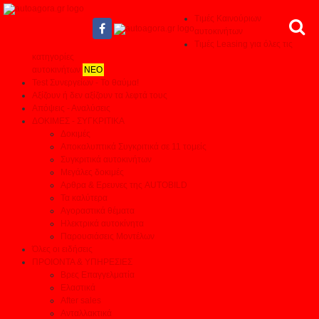
Τιμές Καινούριων
αυτοκινήτων
Τιμές Leasing για όλες τις
κατηγορίες
αυτοκινήτων
ΝΕΟ
Test Συνεργείων - Το θαύμα!
Αξίζουν ή δεν αξίζουν τα λεφτά τους
Απόψεις - Αναλύσεις
ΔΟΚΙΜΕΣ - ΣΥΓΚΡΙΤΙΚΑ
Δοκιμές
Αποκαλυπτικά Συγκριτικά σε 11 τομείς
Συγκριτικά αυτοκινήτων
Μεγάλες δοκιμές
Αρθρα & Ερευνες της AUTOBILD
Τα καλύτερα
Αγοραστικά θέματα
Ηλεκτρικά αυτοκίνητα
Παρουσιάσεις Μοντέλων
Όλες οι ειδήσεις
ΠΡΟΙΟΝΤΑ & ΥΠΗΡΕΣΙΕΣ
Βρες Επαγγελματία
Ελαστικά
After sales
Ανταλλακτικά