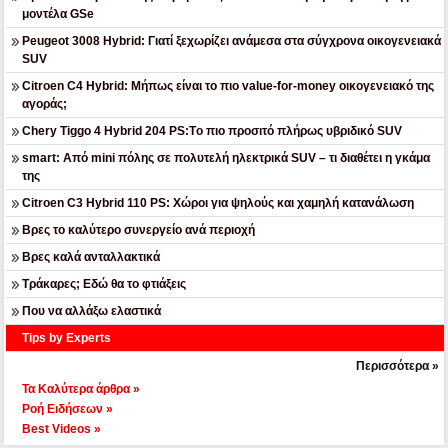
μοντέλα GSe
Peugeot 3008 Hybrid: Γιατί ξεχωρίζει ανάμεσα στα σύγχρονα οικογενειακά
SUV
Citroen C4 Hybrid: Μήπως είναι το πιο value-for-money οικογενειακό της
αγοράς;
Chery Tiggo 4 Hybrid 204 PS:Tο πιο προσιτό πλήρως υβριδικό SUV
smart: Από mini πόλης σε πολυτελή ηλεκτρικά SUV – τι διαθέτει η γκάμα
της
Citroen C3 Hybrid 110 PS: Χώροι για ψηλούς και χαμηλή κατανάλωση
Βρες το καλύτερο συνεργείο ανά περιοχή
Βρες καλά ανταλλακτικά
Τράκαρες; Εδώ θα το φτιάξεις
Που να αλλάξω ελαστικά
Tips by Experts
Περισσότερα »
Τα Καλύτερα άρθρα »
Ροή Ειδήσεων »
Best Videos »