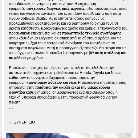
παραδοσιακή συντήρηση αυτοκινήτων. Η επιχείρηση
εφαρμόζει
σύγχρονες διαγνωστικές τεχνικές
, αξιοποιώντας τελευταίας
γενιάς διαγνωστικά εργαλεία που εντοπίζουν προβλήματα πριν αυτά
γίνουν σοβαρές βλάβες. Αυτό επιτρέπει στους οδηγούς να
προλαμβάνουν δυσλειτουργίες και να διατηρούν το όχημά τους σε
άριστη κατάσταση, εξοικονομώντας χρόνο και χρήμα.Η τεχνογνωσία του
προσωπικού επεκτείνεται και σε
προληπτικές τεχνικές συντήρησης
,
όπου κάθε όχημα ελέγχεται ολιστικά: από το σύστημα φρένων και τις
αναρτήσεις μέχρι την ηλεκτρονική διαχείριση του κινητήρα και τα
συστήματα ασφαλείας. Αυτή η προσέγγιση εξασφαλίζει ότι ακόμα και τα
πιο σύγχρονα ιαπωνικά μοντέλα λειτουργούν με
βέλτιστη απόδοση και
ασφάλεια
για χρόνια.
Επιπλέον, η συνεχής ενημέρωση για τις τελευταίες εξελίξεις στην
αυτοκινητοβιομηχανία και η εξειδίκευση σε Honda, Toyota και Nissan
καθιστούν το συνεργείο Ζαχαράκη πρωτοπόρο στην
εφαρμογή
καινοτόμων λύσεων service
. Η φιλοσοφία της επιχείρησης
στηρίζεται στην
ποιότητα, την ακρίβεια και την μακροχρόνια
φροντίδα
κάθε οχήματος, δημιουργώντας ένα περιβάλλον όπου η
τεχνική υπεροχή συνδυάζεται με την προσωπική φροντίδα για τον
πελάτη.
...
ΣΥΝΕΡΓΕΙΟ