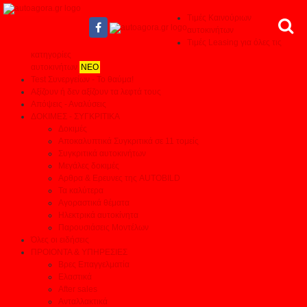
Τιμές Καινούριων
αυτοκινήτων
Τιμές Leasing για όλες τις
κατηγορίες
αυτοκινήτων
ΝΕΟ
Test Συνεργείων - Το θαύμα!
Αξίζουν ή δεν αξίζουν τα λεφτά τους
Απόψεις - Αναλύσεις
ΔΟΚΙΜΕΣ - ΣΥΓΚΡΙΤΙΚΑ
Δοκιμές
Αποκαλυπτικά Συγκριτικά σε 11 τομείς
Συγκριτικά αυτοκινήτων
Μεγάλες δοκιμές
Αρθρα & Ερευνες της AUTOBILD
Τα καλύτερα
Αγοραστικά θέματα
Ηλεκτρικά αυτοκίνητα
Παρουσιάσεις Μοντέλων
Όλες οι ειδήσεις
ΠΡΟΙΟΝΤΑ & ΥΠΗΡΕΣΙΕΣ
Βρες Επαγγελματία
Ελαστικά
After sales
Ανταλλακτικά