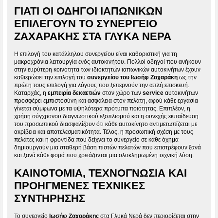
ΓΙΑΤΊ ΟΙ ΟΔΗΓΟΊ ΙΑΠΩΝΙΚΏΝ
ΕΠΙΛΈΓΟΥΝ ΤΟ ΣΥΝΕΡΓΕΊΟ
ΖΑΧΑΡΆΚΗΣ ΣΤΑ ΓΛΥΚΆ ΝΕΡΆ
Η επιλογή του κατάλληλου συνεργείου είναι καθοριστική για τη
μακροχρόνια λειτουργία ενός αυτοκινήτου. Πολλοί οδηγοί που ανήκουν
στην ευρύτερη κοινότητα των ιδιοκτητών ιαπωνικών αυτοκινήτων έχουν
καθιερώσει την επιλογή του
συνεργείου του Ιωσήφ Ζαχαράκη
ως την
πρώτη τους επιλογή για λόγους που ξεπερνούν την απλή επισκευή.
Καταρχάς, η
εμπειρία δεκαετιών
στον χώρο των
service
αυτοκινήτων
προσφέρει εμπιστοσύνη και ασφάλεια στον πελάτη, αφού κάθε εργασία
γίνεται σύμφωνα με τα υψηλότερα πρότυπα ποιότητας. Επιπλέον, η
χρήση σύγχρονου διαγνωστικού εξοπλισμού και η συνεχής εκπαίδευση
του προσωπικού διασφαλίζουν ότι κάθε αυτοκίνητο αντιμετωπίζεται με
ακρίβεια και αποτελεσματικότητα. Τέλος, η προσωπική σχέση με τους
πελάτες και η φροντίδα που δείχνει το συνεργείο σε κάθε όχημα
δημιουργούν μια σταθερή βάση πιστών πελατών που επιστρέφουν ξανά
και ξανά κάθε φορά που χρειάζονται μια ολοκληρωμένη τεχνική λύση.
ΚΑΙΝΟΤΟΜΊΑ, ΤΕΧΝΟΓΝΩΣΊΑ ΚΑΙ
ΠΡΟΗΓΜΈΝΕΣ ΤΕΧΝΙΚΈΣ
ΣΥΝΤΉΡΗΣΗΣ
Το συνεργείο
Ιωσήφ Ζαχαράκης
στα Γλυκά Νερά δεν περιορίζεται στην