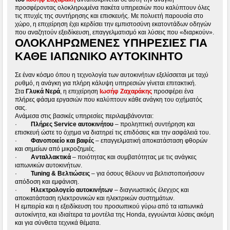
προσφέροντας ολοκληρωμένα πακέτα υπηρεσιών που καλύπτουν όλες
τις πτυχές της συντήρησης και επισκευής. Με πολυετή παρουσία στο
χώρο, η επιχείρηση έχει κερδίσει την εμπιστοσύνη εκατοντάδων οδηγών
που αναζητούν εξειδίκευση, επαγγελματισμό και λύσεις που «διαρκούν».
ΟΛΟΚΛΗΡΩΜΈΝΕΣ ΥΠΗΡΕΣΊΕΣ ΓΙΑ
ΚΆΘΕ ΙΑΠΩΝΙΚΌ ΑΥΤΟΚΊΝΗΤΟ
Σε έναν κόσμο όπου η τεχνολογία των αυτοκινήτων εξελίσσεται με ταχύ
ρυθμό, η ανάγκη για πλήρη κάλυψη υπηρεσιών γίνεται επιτακτική.
Στα
Γλυκά Νερά
, η επιχείρηση
Ιωσήφ Ζαχαράκης
προσφέρει ένα
πλήρες φάσμα εργασιών που καλύπτουν κάθε ανάγκη του οχήματός
σας.
Ανάμεσα στις βασικές υπηρεσίες περιλαμβάνονται:
·
Πλήρες Service αυτοκινήτου
– προληπτική συντήρηση και
επισκευή ώστε το όχημα να διατηρεί τις επιδόσεις και την ασφάλειά του.
·
Φανοποιείο και βαφές
– επαγγελματική αποκατάσταση φθορών
και σημείων από μικροζημιές.
·
Ανταλλακτικά
– ποιότητας και συμβατότητας με τις ανάγκες
ιαπωνικών αυτοκινήτων.
·
Tuning & Βελτιώσεις
– για όσους θέλουν να βελτιστοποιήσουν
απόδοση και εμφάνιση.
·
Ηλεκτρολογείο αυτοκινήτων
– διαγνωστικός έλεγχος και
αποκατάσταση ηλεκτρονικών και ηλεκτρικών συστημάτων.
Η εμπειρία και η εξειδίκευση του προσωπικού γύρω από τα ιαπωνικά
αυτοκίνητα, και ιδιαίτερα τα μοντέλα της Honda, εγγυώνται λύσεις ακόμη
και για σύνθετα τεχνικά θέματα.