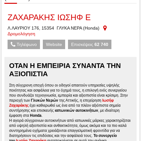
ΖΑΧΑΡΑΚΗΣ ΙΩΣΗΦ Ε
Λ.ΛΑΥΡΙΟΥ 176, 15354 ΓΛΥΚΑ ΝΕΡΑ (Honda)
Δρομολόγηση
Τηλέφωνο
Website
Επισκέψεις
62 740
ΌΤΑΝ Η ΕΜΠΕΙΡΊΑ ΣΥΝΑΝΤΆ ΤΗΝ
ΑΞΙΟΠΙΣΤΊΑ
Στη σύγχρονη εποχή όπου οι οδηγοί απαιτούν υπηρεσίες υψηλής
ποιότητας και ασφάλεια για το όχημά τους, η επιλογή ενός συνεργείου
που συνδυάζει τεχνογνωσία, εμπειρία και αξιοπιστία είναι κρίσιμη. Στην
περιοχή των
Γλυκών Νερών
της Αττικής, η επιχείρηση
Ιωσήφ
Ζαχαράκης
έχει καθιερωθεί ως ένα από τα πλέον αξιόπιστα σημεία
συντήρησης και επισκευής
ιαπωνικών αυτοκινήτων
, με ιδιαίτερη
έμφαση στα
Honda
.
Η αγορά σύγχρονων αυτοκινήτων από ιαπωνικές μάρκες χαρακτηρίζεται
από υψηλή αξιοπιστία και ανθεκτικότητα, όμως ακόμα και τα πιο καλά
συντηρημένα οχήματα χρειάζονται επαγγελματική φροντίδα για να
διατηρήσουν τις επιδόσεις και την ασφάλειά τους.
Το συνεργείο
του
Ιωσήφ Ζαχαράκη
ανταποκρίνεται σε αυτή την ανάγκη