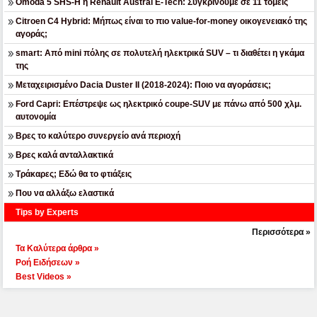
Omoda 5 SHS-H ή Renault Austral E-Tech: Συγκρίνουμε σε 11 τομείς
Citroen C4 Hybrid: Μήπως είναι το πιο value-for-money οικογενειακό της
αγοράς;
smart: Από mini πόλης σε πολυτελή ηλεκτρικά SUV – τι διαθέτει η γκάμα
της
Μεταχειρισμένο Dacia Duster II (2018-2024): Ποιο να αγοράσεις;
Ford Capri: Επέστρεψε ως ηλεκτρικό coupe-SUV με πάνω από 500 χλμ.
αυτονομία
Βρες το καλύτερο συνεργείο ανά περιοχή
Βρες καλά ανταλλακτικά
Τράκαρες; Εδώ θα το φτιάξεις
Που να αλλάξω ελαστικά
Tips by Experts
Περισσότερα »
Τα Καλύτερα άρθρα »
Ροή Ειδήσεων »
Best Videos »