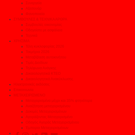
Συνεργεία
Αξεσουάρ
Φανοποιεία
ΣΥΜΒΟΥΛΕΣ & ΤΕΧΝΙΚΑ ΑΡΘΡΑ
Συμβουλές οικονομίας
Οδηγείστε με ασφάλεια
Τεχνικά
ΧΡΗΣΙΜΑ
Τέλη κυκλοφορίας 2026
Τεκμήρια 2026
Μεταβίβαση αυτοκινήτου
Τιμές Διοδίων
Τηλέφωνα Ανάγκης
Δικαιολογητικά ΚΤΕΟ
Δικαιολογητικά Ανακύκλωσης
Ηλεκτρονικές εκδόσεις
Επικοινωνία
ΜΕΤΑΧΕΙΡΙΣΜΕΝΟ
Μεταχειρισμένα μέχρι και 35% φτηνότερα
Αναζήτηση μεταχειρισμένου
Δοκιμές Μεταχειρισμένων
Αγοράζοντας Μεταχειρισμένο
Οδηγός Αγοράς Μεταχειρισμένου
Έμποροι Μεταχειρισμένων