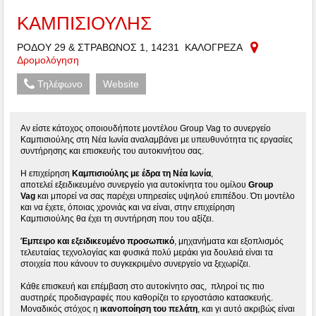
ΚΑΜΠΙΣΙΟΥΛΗΣ
ΡΟΔΟΥ 29 & ΣΤΡΑΒΩΝΟΣ 1, 14231 ΚΑΛΟΓΡΕΖΑ
Δρομολόγηση
Τηλέφωνο
Website
Αν είστε κάτοχος οποιουδήποτε μοντέλου Group Vag το συνεργείο
Καμπισιούλης στη Νέα Ιωνία αναλαμβάνει με υπευθυνότητα τις εργασίες
συντήρησης και επισκευής του αυτοκινήτου σας.
Η επιχείρηση
Καμπισιούλης με έδρα τη Νέα Ιωνία
,
αποτελεί εξειδικευμένο συνεργείο για αυτοκίνητα του ομίλου
Group
Vag
και μπορεί να σας παρέχει υπηρεσίες υψηλού επιπέδου. Ότι μοντέλο
και να έχετε, όποιας χρονιάς και να είναι, στην επιχείρηση
Καμπισιούλης θα έχει τη συντήρηση που του αξίζει.
Έμπειρο και εξειδικευμένο προσωπικό
, μηχανήματα και εξοπλισμός
τελευταίας τεχνολογίας και φυσικά πολύ μεράκι για δουλειά είναι τα
στοιχεία που κάνουν το συγκεκριμένο συνεργείο να ξεχωρίζει.
Κάθε επισκευή και επέμβαση στο αυτοκίνητο σας, πληροί τις πιο
αυστηρές προδιαγραφές που καθορίζει το εργοστάσιο κατασκευής.
Μοναδικός στόχος η
ικανοποίηση του πελάτη
, και γι αυτό ακριβώς είναι