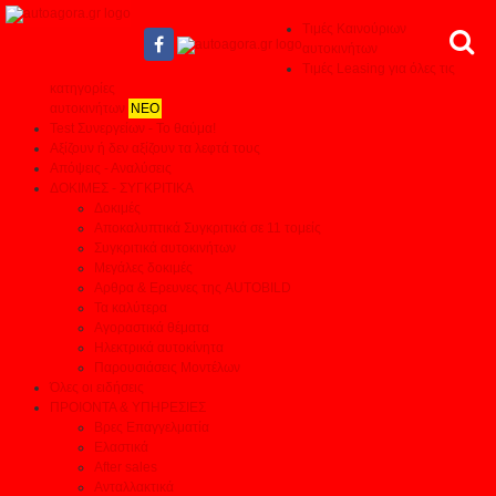
Τιμές Καινούριων
αυτοκινήτων
Τιμές Leasing για όλες τις
κατηγορίες
αυτοκινήτων
ΝΕΟ
Test Συνεργείων - Το θαύμα!
Αξίζουν ή δεν αξίζουν τα λεφτά τους
Απόψεις - Αναλύσεις
ΔΟΚΙΜΕΣ - ΣΥΓΚΡΙΤΙΚΑ
Δοκιμές
Αποκαλυπτικά Συγκριτικά σε 11 τομείς
Συγκριτικά αυτοκινήτων
Μεγάλες δοκιμές
Αρθρα & Ερευνες της AUTOBILD
Τα καλύτερα
Αγοραστικά θέματα
Ηλεκτρικά αυτοκίνητα
Παρουσιάσεις Μοντέλων
Όλες οι ειδήσεις
ΠΡΟΙΟΝΤΑ & ΥΠΗΡΕΣΙΕΣ
Βρες Επαγγελματία
Ελαστικά
After sales
Ανταλλακτικά