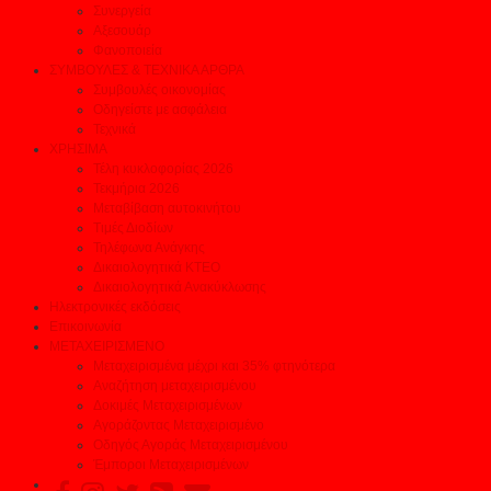
Συνεργεία
Αξεσουάρ
Φανοποιεία
ΣΥΜΒΟΥΛΕΣ & ΤΕΧΝΙΚΑ ΑΡΘΡΑ
Συμβουλές οικονομίας
Οδηγείστε με ασφάλεια
Τεχνικά
ΧΡΗΣΙΜΑ
Τέλη κυκλοφορίας 2026
Τεκμήρια 2026
Μεταβίβαση αυτοκινήτου
Τιμές Διοδίων
Τηλέφωνα Ανάγκης
Δικαιολογητικά ΚΤΕΟ
Δικαιολογητικά Ανακύκλωσης
Ηλεκτρονικές εκδόσεις
Επικοινωνία
ΜΕΤΑΧΕΙΡΙΣΜΕΝΟ
Μεταχειρισμένα μέχρι και 35% φτηνότερα
Αναζήτηση μεταχειρισμένου
Δοκιμές Μεταχειρισμένων
Αγοράζοντας Μεταχειρισμένο
Οδηγός Αγοράς Μεταχειρισμένου
Έμποροι Μεταχειρισμένων