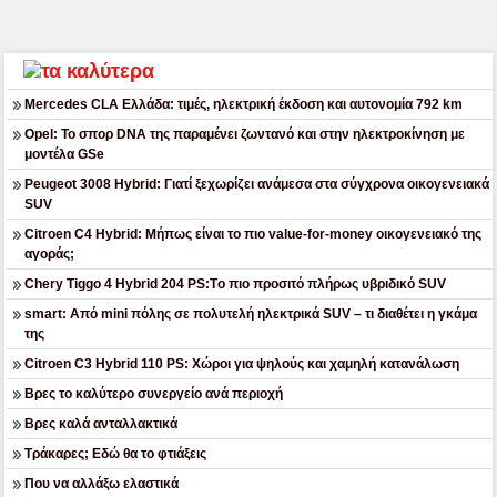
Mercedes CLA Ελλάδα: τιμές, ηλεκτρική έκδοση και αυτονομία 792 km
Opel: Το σπορ DNA της παραμένει ζωντανό και στην ηλεκτροκίνηση με
μοντέλα GSe
Peugeot 3008 Hybrid: Γιατί ξεχωρίζει ανάμεσα στα σύγχρονα οικογενειακά
SUV
Citroen C4 Hybrid: Μήπως είναι το πιο value-for-money οικογενειακό της
αγοράς;
Chery Tiggo 4 Hybrid 204 PS:Tο πιο προσιτό πλήρως υβριδικό SUV
smart: Από mini πόλης σε πολυτελή ηλεκτρικά SUV – τι διαθέτει η γκάμα
της
Citroen C3 Hybrid 110 PS: Χώροι για ψηλούς και χαμηλή κατανάλωση
Βρες το καλύτερο συνεργείο ανά περιοχή
Βρες καλά ανταλλακτικά
Τράκαρες; Εδώ θα το φτιάξεις
Που να αλλάξω ελαστικά