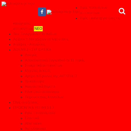
Τιμές Καινούριων
αυτοκινήτων
Τιμές Leasing για όλες τις
κατηγορίες
αυτοκινήτων
ΝΕΟ
Test Συνεργείων - Το θαύμα!
Αξίζουν ή δεν αξίζουν τα λεφτά τους
Απόψεις - Αναλύσεις
ΔΟΚΙΜΕΣ - ΣΥΓΚΡΙΤΙΚΑ
Δοκιμές
Αποκαλυπτικά Συγκριτικά σε 11 τομείς
Συγκριτικά αυτοκινήτων
Μεγάλες δοκιμές
Αρθρα & Ερευνες της AUTOBILD
Τα καλύτερα
Αγοραστικά θέματα
Ηλεκτρικά αυτοκίνητα
Παρουσιάσεις Μοντέλων
Όλες οι ειδήσεις
ΠΡΟΙΟΝΤΑ & ΥΠΗΡΕΣΙΕΣ
Βρες Επαγγελματία
Ελαστικά
After sales
Ανταλλακτικά