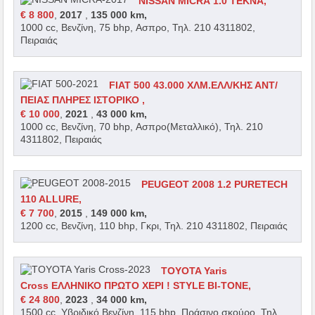
NISSAN MICRA 1.0 TEKNA,
€ 8 800
,
2017
,
135 000 km,
1000 cc, Βενζίνη, 75 bhp, Ασπρο, Τηλ. 210 4311802,
Πειραιάς
FIAT 500 43.000 ΧΛΜ.ΕΛΛ/ΚΗΣ ΑΝΤ/
ΠΕΙΑΣ ΠΛΗΡΕΣ ΙΣΤΟΡΙΚΟ ,
€ 10 000
,
2021
,
43 000 km,
1000 cc, Βενζίνη, 70 bhp, Ασπρο(Μεταλλικό), Τηλ. 210
4311802, Πειραιάς
PEUGEOT 2008 1.2 PURETECH
110 ALLURE,
€ 7 700
,
2015
,
149 000 km,
1200 cc, Βενζίνη, 110 bhp, Γκρι, Τηλ. 210 4311802, Πειραιάς
TOYOTA Yaris
Cross ΕΛΛΗΝΙΚΟ ΠΡΩΤΟ ΧΕΡΙ ! STYLE BI-TONE,
€ 24 800
,
2023
,
34 000 km,
1500 cc, Υβριδικό Βενζίνη, 115 bhp, Πράσινο σκούρο, Τηλ.