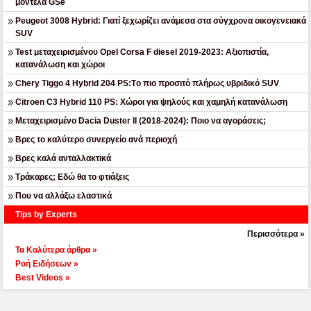
μοντέλα GSe
Peugeot 3008 Hybrid: Γιατί ξεχωρίζει ανάμεσα στα σύγχρονα οικογενειακά
SUV
Test μεταχειρισμένου Opel Corsa F diesel 2019-2023: Αξιοπιστία,
κατανάλωση και χώροι
Chery Tiggo 4 Hybrid 204 PS:Tο πιο προσιτό πλήρως υβριδικό SUV
Citroen C3 Hybrid 110 PS: Χώροι για ψηλούς και χαμηλή κατανάλωση
Μεταχειρισμένο Dacia Duster II (2018-2024): Ποιο να αγοράσεις;
Βρες το καλύτερο συνεργείο ανά περιοχή
Βρες καλά ανταλλακτικά
Τράκαρες; Εδώ θα το φτιάξεις
Που να αλλάξω ελαστικά
Tips by Experts
Περισσότερα »
Τα Καλύτερα άρθρα »
Ροή Ειδήσεων »
Best Videos »