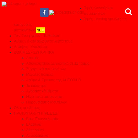
Τιμές Καινούριων
αυτοκινήτων
Τιμές Leasing για όλες τις
κατηγορίες
αυτοκινήτων
ΝΕΟ
Test Συνεργείων - Το θαύμα!
Αξίζουν ή δεν αξίζουν τα λεφτά τους
Απόψεις - Αναλύσεις
ΔΟΚΙΜΕΣ - ΣΥΓΚΡΙΤΙΚΑ
Δοκιμές
Αποκαλυπτικά Συγκριτικά σε 11 τομείς
Συγκριτικά αυτοκινήτων
Μεγάλες δοκιμές
Αρθρα & Ερευνες της AUTOBILD
Τα καλύτερα
Αγοραστικά θέματα
Ηλεκτρικά αυτοκίνητα
Παρουσιάσεις Μοντέλων
Όλες οι ειδήσεις
ΠΡΟΙΟΝΤΑ & ΥΠΗΡΕΣΙΕΣ
Βρες Επαγγελματία
Ελαστικά
After sales
Ανταλλακτικά