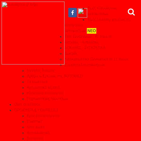
Τιμές Καινούριων
αυτοκινήτων
Τιμές Leasing για όλες τις
κατηγορίες
αυτοκινήτων
ΝΕΟ
Test Συνεργείων - Το θαύμα!
Απόψεις - Αναλύσεις
ΔΟΚΙΜΕΣ - ΣΥΓΚΡΙΤΙΚΑ
Δοκιμές
Αποκαλυπτικά Συγκριτικά σε 11 τομείς
Συγκριτικά αυτοκινήτων
Μεγάλες δοκιμές
Αρθρα & Ερευνες της AUTOBILD
Τα καλύτερα
Αγοραστικά θέματα
Ηλεκτρικά αυτοκίνητα
Παρουσιάσεις Μοντέλων
Όλες οι ειδήσεις
ΠΡΟΙΟΝΤΑ & ΥΠΗΡΕΣΙΕΣ
Βρες Επαγγελματία
Ελαστικά
After sales
Ανταλλακτικά
Συνεργεία