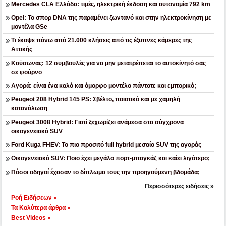
Mercedes CLA Ελλάδα: τιμές, ηλεκτρική έκδοση και αυτονομία 792 km
Opel: Το σπορ DNA της παραμένει ζωντανό και στην ηλεκτροκίνηση με
μοντέλα GSe
Τι έκοψε πάνω από 21.000 κλήσεις από τις έξυπνες κάμερες της
Αττικής
Καύσωνας: 12 συμβουλές για να μην μετατρέπεται το αυτοκίνητό σας
σε φούρνο
Αγορά: είναι ένα καλό και όμορφο μοντέλο πάντοτε και εμπορικό;
Peugeot 208 Hybrid 145 PS: Σβέλτο, ποιοτικό και με χαμηλή
κατανάλωση
Peugeot 3008 Hybrid: Γιατί ξεχωρίζει ανάμεσα στα σύγχρονα
οικογενειακά SUV
Ford Kuga FHEV: Το πιο προσιτό full hybrid μεσαίο SUV της αγοράς
Οικογενειακά SUV: Ποιο έχει μεγάλο πορτ-μπαγκάζ και καίει λιγότερο;
Πόσοι οδηγοί έχασαν το δίπλωμα τους την προηγούμενη βδομάδα;
Περισσότερες ειδήσεις »
Ροή Ειδήσεων »
Τα Καλύτερα άρθρα »
Best Videos »