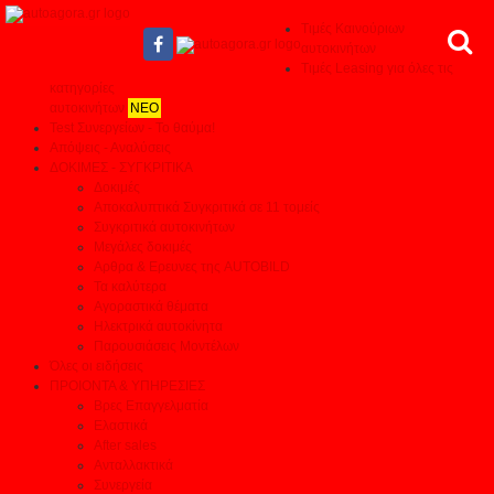
Τιμές Καινούριων
αυτοκινήτων
Τιμές Leasing για όλες τις
κατηγορίες
αυτοκινήτων
ΝΕΟ
Test Συνεργείων - Το θαύμα!
Απόψεις - Αναλύσεις
ΔΟΚΙΜΕΣ - ΣΥΓΚΡΙΤΙΚΑ
Δοκιμές
Αποκαλυπτικά Συγκριτικά σε 11 τομείς
Συγκριτικά αυτοκινήτων
Μεγάλες δοκιμές
Αρθρα & Ερευνες της AUTOBILD
Τα καλύτερα
Αγοραστικά θέματα
Ηλεκτρικά αυτοκίνητα
Παρουσιάσεις Μοντέλων
Όλες οι ειδήσεις
ΠΡΟΙΟΝΤΑ & ΥΠΗΡΕΣΙΕΣ
Βρες Επαγγελματία
Ελαστικά
After sales
Ανταλλακτικά
Συνεργεία