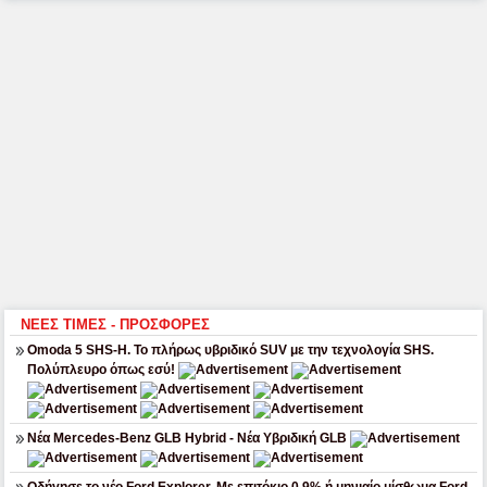
ΝΕΕΣ ΤΙΜΕΣ - ΠΡΟΣΦΟΡΕΣ
Omoda 5 SHS-H. Το πλήρως υβριδικό SUV με την τεχνολογία SHS.
Πολύπλευρο όπως εσύ!
Νέα Mercedes-Benz GLB Hybrid - Νέα Υβριδική GLB
Οδήγησε το νέο Ford Explorer. Με επιτόκιο 0,9% ή μηνιαίο μίσθωμα Ford