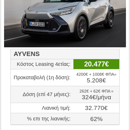
AYVENS
20.477€
Κόστος Leasing 4ετίας:
4200€ + 1008€ ΦΠΑ=
Προκαταβολή (1η δόση):
5.208€
262€ + 62€ ΦΠΑ =
Δόση (επί 47 μήνες):
324€/μήνα
32.770€
Λιανική τιμή:
62%
% επι της λιανικής: