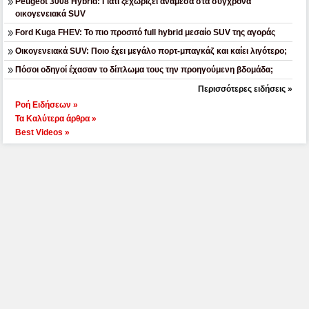
Peugeot 3008 Hybrid: Γιατί ξεχωρίζει ανάμεσα στα σύγχρονα
οικογενειακά SUV
Ford Kuga FHEV: Το πιο προσιτό full hybrid μεσαίο SUV της αγοράς
Οικογενειακά SUV: Ποιο έχει μεγάλο πορτ-μπαγκάζ και καίει λιγότερο;
Πόσοι οδηγοί έχασαν το δίπλωμα τους την προηγούμενη βδομάδα;
Περισσότερες ειδήσεις »
Ροή Ειδήσεων »
Τα Καλύτερα άρθρα »
Best Videos »