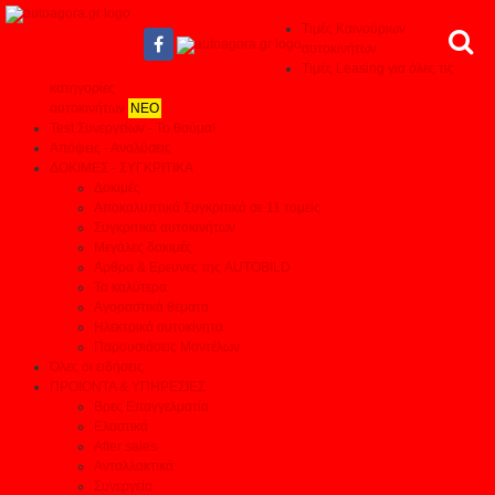
Τιμές Καινούριων
αυτοκινήτων
Τιμές Leasing για όλες τις
κατηγορίες
αυτοκινήτων
ΝΕΟ
Test Συνεργείων - Το θαύμα!
Απόψεις - Αναλύσεις
ΔΟΚΙΜΕΣ - ΣΥΓΚΡΙΤΙΚΑ
Δοκιμές
Αποκαλυπτικά Συγκριτικά σε 11 τομείς
Συγκριτικά αυτοκινήτων
Μεγάλες δοκιμές
Αρθρα & Ερευνες της AUTOBILD
Τα καλύτερα
Αγοραστικά θέματα
Ηλεκτρικά αυτοκίνητα
Παρουσιάσεις Μοντέλων
Όλες οι ειδήσεις
ΠΡΟΙΟΝΤΑ & ΥΠΗΡΕΣΙΕΣ
Βρες Επαγγελματία
Ελαστικά
After sales
Ανταλλακτικά
Συνεργεία