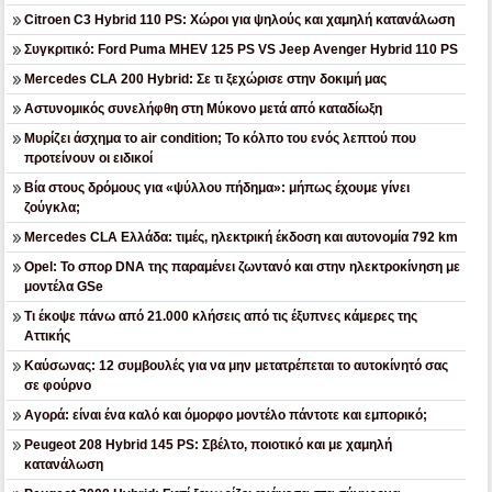
Citroen C3 Hybrid 110 PS: Χώροι για ψηλούς και χαμηλή κατανάλωση
Συγκριτικό: Ford Puma MHEV 125 PS VS Jeep Avenger Hybrid 110 PS
Mercedes CLA 200 Hybrid: Σε τι ξεχώρισε στην δοκιμή μας
Αστυνομικός συνελήφθη στη Μύκονο μετά από καταδίωξη
Μυρίζει άσχημα το air condition; Το κόλπο του ενός λεπτού που
προτείνουν οι ειδικοί
Βία στους δρόμους για «ψύλλου πήδημα»: μήπως έχουμε γίνει
ζούγκλα;
Mercedes CLA Ελλάδα: τιμές, ηλεκτρική έκδοση και αυτονομία 792 km
Opel: Το σπορ DNA της παραμένει ζωντανό και στην ηλεκτροκίνηση με
μοντέλα GSe
Τι έκοψε πάνω από 21.000 κλήσεις από τις έξυπνες κάμερες της
Αττικής
Καύσωνας: 12 συμβουλές για να μην μετατρέπεται το αυτοκίνητό σας
σε φούρνο
Αγορά: είναι ένα καλό και όμορφο μοντέλο πάντοτε και εμπορικό;
Peugeot 208 Hybrid 145 PS: Σβέλτο, ποιοτικό και με χαμηλή
κατανάλωση