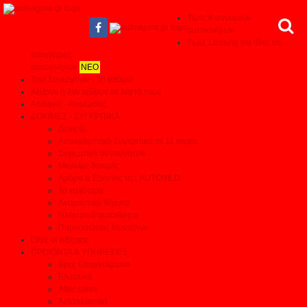
Τιμές Καινούριων
αυτοκινήτων
Τιμές Leasing για όλες τις
κατηγορίες
αυτοκινήτων
ΝΕΟ
Test Συνεργείων - Το θαύμα!
Αξίζουν ή δεν αξίζουν τα λεφτά τους
Απόψεις - Αναλύσεις
ΔΟΚΙΜΕΣ - ΣΥΓΚΡΙΤΙΚΑ
Δοκιμές
Αποκαλυπτικά Συγκριτικά σε 11 τομείς
Συγκριτικά αυτοκινήτων
Μεγάλες δοκιμές
Αρθρα & Ερευνες της AUTOBILD
Τα καλύτερα
Αγοραστικά θέματα
Ηλεκτρικά αυτοκίνητα
Παρουσιάσεις Μοντέλων
Όλες οι ειδήσεις
ΠΡΟΙΟΝΤΑ & ΥΠΗΡΕΣΙΕΣ
Βρες Επαγγελματία
Ελαστικά
After sales
Ανταλλακτικά