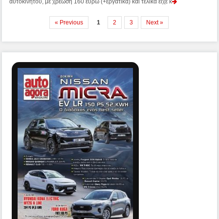
αυτοκινήτου, με χρέωση 160 ευρώ (+εργατικά) και τελικά είχε κ
« Previous
1
2
3
Next »