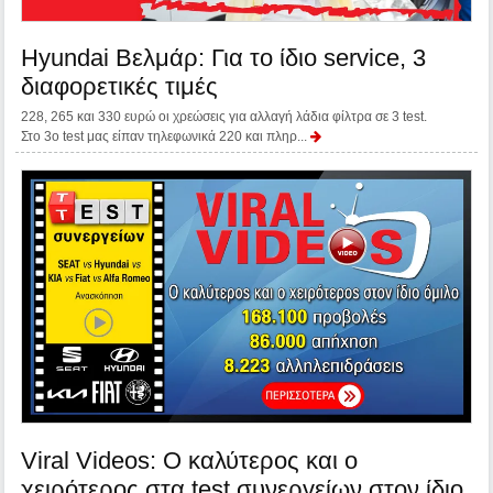
Hyundai Βελμάρ: Για το ίδιο service, 3
διαφορετικές τιμές
228, 265 και 330 ευρώ οι χρεώσεις για αλλαγή λάδια φίλτρα σε 3 test.
Στο 3ο test μας είπαν τηλεφωνικά 220 και πληρ...
Viral Videos: Ο καλύτερος και ο
χειρότερος στα test συνεργείων στον ίδιο