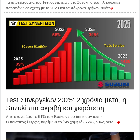
Τα αποτελέσματα του Test συνεργείων της Suzuki, όπου πληρώσαμε
παραπάνω σε σχέση με το 2023 και ταυτόχρονα βρήκαν λιγότε
Test Συνεργείων 2025: 2 χρόνια μετά, η
Suzuki πιο ακριβή και χειρότερη
Απέτυχε να βρει το 61% των βλαβών που δημιουργήσαμε.
O ποιοτικός έλεγχος παρέμεινε το ίδιο χαμηλά (55%), όμως φέτο...