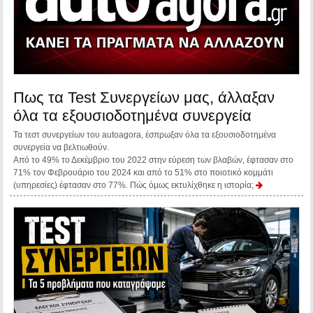
Πως τα Test Συνεργείων μας, άλλαξαν
όλα τα εξουσιοδοτημένα συνεργεία
Τα τεστ συνεργείων του autoagora, έσπρωξαν όλα τα εξουσιοδοτημένα
συνεργεία να βελτιωθούν.
Από το 49% το Δεκέμβριο του 2022 στην εύρεση των βλαβών, έφτασαν στο
71% τον Φεβρουάριο του 2024 και από το 51% στο ποιοτικό κομμάτι
(υπηρεσίες) έφτασαν στο 77%. Πώς όμως εκτυλίχθηκε η ιστορία;