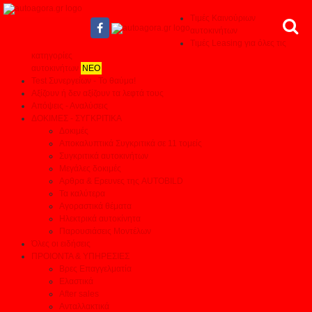
Τιμές Καινούριων
αυτοκινήτων
Τιμές Leasing για όλες τις
κατηγορίες
αυτοκινήτων
ΝΕΟ
Test Συνεργείων - Το θαύμα!
Αξίζουν ή δεν αξίζουν τα λεφτά τους
Απόψεις - Αναλύσεις
ΔΟΚΙΜΕΣ - ΣΥΓΚΡΙΤΙΚΑ
Δοκιμές
Αποκαλυπτικά Συγκριτικά σε 11 τομείς
Συγκριτικά αυτοκινήτων
Μεγάλες δοκιμές
Αρθρα & Ερευνες της AUTOBILD
Τα καλύτερα
Αγοραστικά θέματα
Ηλεκτρικά αυτοκίνητα
Παρουσιάσεις Μοντέλων
Όλες οι ειδήσεις
ΠΡΟΙΟΝΤΑ & ΥΠΗΡΕΣΙΕΣ
Βρες Επαγγελματία
Ελαστικά
After sales
Ανταλλακτικά