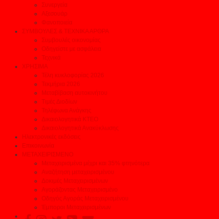
Συνεργεία
Αξεσουάρ
Φανοποιεία
ΣΥΜΒΟΥΛΕΣ & ΤΕΧΝΙΚΑ ΑΡΘΡΑ
Συμβουλές οικονομίας
Οδηγείστε με ασφάλεια
Τεχνικά
ΧΡΗΣΙΜΑ
Τέλη κυκλοφορίας 2026
Τεκμήρια 2026
Μεταβίβαση αυτοκινήτου
Τιμές Διοδίων
Τηλέφωνα Ανάγκης
Δικαιολογητικά ΚΤΕΟ
Δικαιολογητικά Ανακύκλωσης
Ηλεκτρονικές εκδόσεις
Επικοινωνία
ΜΕΤΑΧΕΙΡΙΣΜΕΝΟ
Μεταχειρισμένα μέχρι και 35% φτηνότερα
Αναζήτηση μεταχειρισμένου
Δοκιμές Μεταχειρισμένων
Αγοράζοντας Μεταχειρισμένο
Οδηγός Αγοράς Μεταχειρισμένου
Έμποροι Μεταχειρισμένων