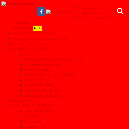
Τιμές Καινούριων
αυτοκινήτων
Τιμές Leasing για όλες τις
κατηγορίες
αυτοκινήτων
ΝΕΟ
Test Συνεργείων - Το θαύμα!
Αξίζουν ή δεν αξίζουν τα λεφτά τους
Απόψεις - Αναλύσεις
ΔΟΚΙΜΕΣ - ΣΥΓΚΡΙΤΙΚΑ
Δοκιμές
Αποκαλυπτικά Συγκριτικά σε 11 τομείς
Συγκριτικά αυτοκινήτων
Μεγάλες δοκιμές
Αρθρα & Ερευνες της AUTOBILD
Τα καλύτερα
Αγοραστικά θέματα
Ηλεκτρικά αυτοκίνητα
Παρουσιάσεις Μοντέλων
Όλες οι ειδήσεις
ΠΡΟΙΟΝΤΑ & ΥΠΗΡΕΣΙΕΣ
Βρες Επαγγελματία
Ελαστικά
After sales
Ανταλλακτικά