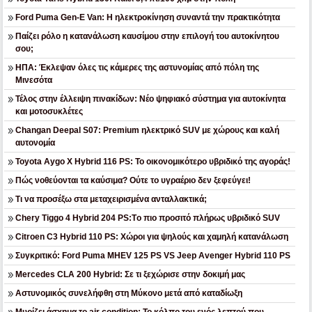
Ford Puma Gen-E Van: Η ηλεκτροκίνηση συναντά την πρακτικότητα
Παίζει ρόλο η κατανάλωση καυσίμου στην επιλογή του αυτοκίνητου
σου;
ΗΠΑ: Έκλεψαν όλες τις κάμερες της αστυνομίας από πόλη της
Μινεσότα
Τέλος στην έλλειψη πινακίδων: Νέο ψηφιακό σύστημα για αυτοκίνητα
και μοτοσυκλέτες
Changan Deepal S07: Premium ηλεκτρικό SUV με χώρους και καλή
αυτονομία
Toyota Aygo X Hybrid 116 PS: Το οικονομικότερο υβριδικό της αγοράς!
Πώς νοθεύονται τα καύσιμα? Ούτε το υγραέριο δεν ξεφεύγει!
Τι να προσέξω στα μεταχειρισμένα ανταλλακτικά;
Chery Tiggo 4 Hybrid 204 PS:Tο πιο προσιτό πλήρως υβριδικό SUV
Citroen C3 Hybrid 110 PS: Χώροι για ψηλούς και χαμηλή κατανάλωση
Συγκριτικό: Ford Puma MHEV 125 PS VS Jeep Avenger Hybrid 110 PS
Mercedes CLA 200 Hybrid: Σε τι ξεχώρισε στην δοκιμή μας
Αστυνομικός συνελήφθη στη Μύκονο μετά από καταδίωξη
Μυρίζει άσχημα το air condition; Το κόλπο του ενός λεπτού που