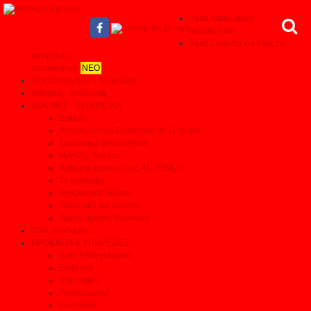
Τιμές Καινούριων
αυτοκινήτων
Τιμές Leasing για όλες τις
κατηγορίες
αυτοκινήτων
ΝΕΟ
Test Συνεργείων - Το θαύμα!
Απόψεις - Αναλύσεις
ΔΟΚΙΜΕΣ - ΣΥΓΚΡΙΤΙΚΑ
Δοκιμές
Αποκαλυπτικά Συγκριτικά σε 11 τομείς
Συγκριτικά αυτοκινήτων
Μεγάλες δοκιμές
Αρθρα & Ερευνες της AUTOBILD
Τα καλύτερα
Αγοραστικά θέματα
Ηλεκτρικά αυτοκίνητα
Παρουσιάσεις Μοντέλων
Όλες οι ειδήσεις
ΠΡΟΙΟΝΤΑ & ΥΠΗΡΕΣΙΕΣ
Βρες Επαγγελματία
Ελαστικά
After sales
Ανταλλακτικά
Συνεργεία