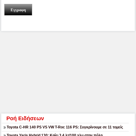
Εγγραφη
Ροή Ειδήσεων
Toyota C-HR 140 PS VS VW T-Roc 116 PS: Συγκρίνουμε σε 11 τομείς
Toyota Yaris Hybrid 130: Καίει 3,4 λτ/100 χλμ στην πόλη