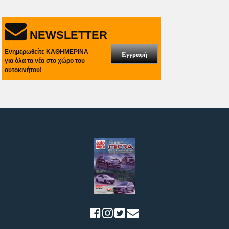
NEWSLETTER
Ενημερωθείτε ΚΑΘΗΜΕΡΙΝΑ
Εγγραφή
για όλα τα νέα στο χώρο του
αυτοκινήτου!