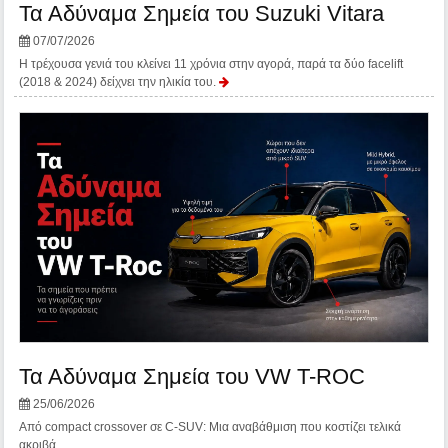
Τα Αδύναμα Σημεία του Suzuki Vitara
07/07/2026
H τρέχουσα γενιά του κλείνει 11 χρόνια στην αγορά, παρά τα δύο facelift
(2018 & 2024) δείχνει την ηλικία του.
Τα Αδύναμα Σημεία του VW T-ROC
25/06/2026
Από compact crossover σε C-SUV: Μια αναβάθμιση που κοστίζει τελικά
ακριβά.