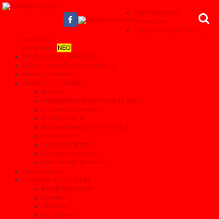
Τιμές Καινούριων
αυτοκινήτων
Τιμές Leasing για όλες τις
κατηγορίες
αυτοκινήτων
ΝΕΟ
Test Συνεργείων - Το θαύμα!
Αξίζουν ή δεν αξίζουν τα λεφτά τους
Απόψεις - Αναλύσεις
ΔΟΚΙΜΕΣ - ΣΥΓΚΡΙΤΙΚΑ
Δοκιμές
Αποκαλυπτικά Συγκριτικά σε 11 τομείς
Συγκριτικά αυτοκινήτων
Μεγάλες δοκιμές
Αρθρα & Ερευνες της AUTOBILD
Τα καλύτερα
Αγοραστικά θέματα
Ηλεκτρικά αυτοκίνητα
Παρουσιάσεις Μοντέλων
Όλες οι ειδήσεις
ΠΡΟΙΟΝΤΑ & ΥΠΗΡΕΣΙΕΣ
Βρες Επαγγελματία
Ελαστικά
After sales
Ανταλλακτικά