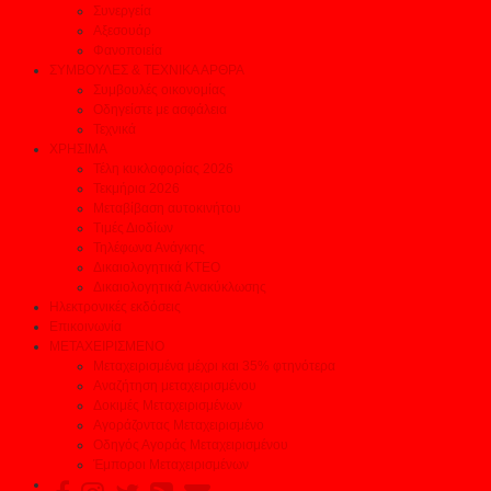
Συνεργεία
Αξεσουάρ
Φανοποιεία
ΣΥΜΒΟΥΛΕΣ & ΤΕΧΝΙΚΑ ΑΡΘΡΑ
Συμβουλές οικονομίας
Οδηγείστε με ασφάλεια
Τεχνικά
ΧΡΗΣΙΜΑ
Τέλη κυκλοφορίας 2026
Τεκμήρια 2026
Μεταβίβαση αυτοκινήτου
Τιμές Διοδίων
Τηλέφωνα Ανάγκης
Δικαιολογητικά ΚΤΕΟ
Δικαιολογητικά Ανακύκλωσης
Ηλεκτρονικές εκδόσεις
Επικοινωνία
ΜΕΤΑΧΕΙΡΙΣΜΕΝΟ
Μεταχειρισμένα μέχρι και 35% φτηνότερα
Αναζήτηση μεταχειρισμένου
Δοκιμές Μεταχειρισμένων
Αγοράζοντας Μεταχειρισμένο
Οδηγός Αγοράς Μεταχειρισμένου
Έμποροι Μεταχειρισμένων