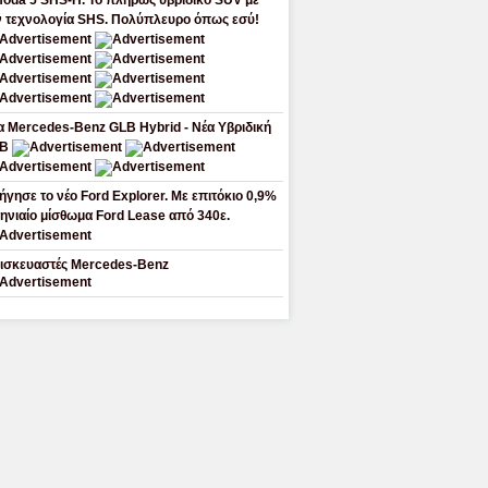
oda 5 SHS-H. Το πλήρως υβριδικό SUV με
ν τεχνολογία SHS. Πολύπλευρο όπως εσύ!
α Mercedes-Benz GLB Hybrid - Νέα Υβριδική
LB
ήγησε το νέο Ford Explorer. Με επιτόκιο 0,9%
μηνιαίο μίσθωμα Ford Lease από 340ε.
ισκευαστές Mercedes-Benz