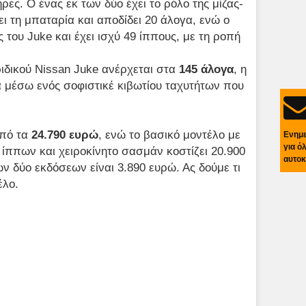
ρες. Ο ένας εκ των δύο έχει το ρόλο της μίζας-
ι τη μπαταρία και αποδίδει 20 άλογα, ενώ ο
ς του Juke και έχει ισχύ 49 ίππους, με τη ροπή
ιδικού Nissan Juke ανέρχεται στα
145 άλογα
, η
 μέσω ενός σοφιστικέ κιβωτίου ταχυτήτων που
από τα
24.790 ευρώ
, ενώ το βασικό μοντέλο με
Ενημ
για ό
 ίππων και χειροκίνητο σασμάν κοστίζει 20.900
αυτοκ
ν δύο εκδόσεων είναι 3.890 ευρώ. Ας δούμε τι
έλο.