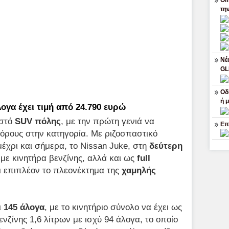
Om
τη
Νέ
G
Οδ
ή 
λογα έχει τιμή από 24.790 ευρώ
ιστό
SUV πόλης
, με την πρώτη γενιά να
Επ
όρους στην κατηγορία. Με ριζοσπαστικό
μέχρι και σήμερα, το Nissan Juke, στη
δεύτερη
ο με κινητήρα βενζίνης, αλλά και ως
full
χει επιπλέον το πλεονέκτημα της
χαμηλής
ι
145 άλογα
, με το κινητήριο σύνολο να έχει ως
νζίνης 1,6 λίτρων με ισχύ 94 άλογα, το οποίο