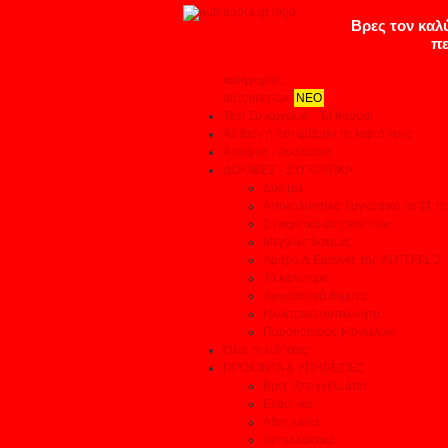
κατηγορίες
αυτοκινήτων
ΝΕΟ
Test Συνεργείων - Το θαύμα!
Αξίζουν ή δεν αξίζουν τα λεφτά τους
Απόψεις - Αναλύσεις
ΔΟΚΙΜΕΣ - ΣΥΓΚΡΙΤΙΚΑ
Δοκιμές
Αποκαλυπτικά Συγκριτικά σε 11 το
Συγκριτικά αυτοκινήτων
Μεγάλες δοκιμές
Αρθρα & Ερευνες της AUTOBILD
Τα καλύτερα
Αγοραστικά θέματα
Ηλεκτρικά αυτοκίνητα
Παρουσιάσεις Μοντέλων
Όλες οι ειδήσεις
ΠΡΟΙΟΝΤΑ & ΥΠΗΡΕΣΙΕΣ
Βρες Επαγγελματία
Ελαστικά
After sales
Ανταλλακτικά