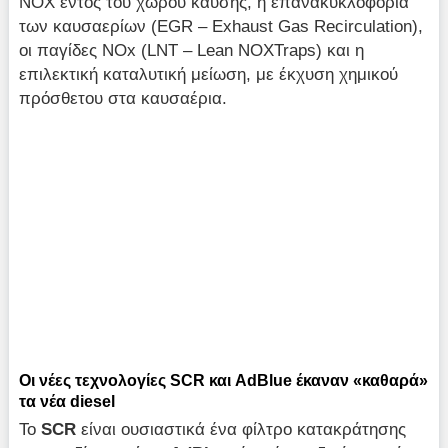
NOX εντός του χώρου καύσης, η επανακυκλοφορία
των καυσαερίων (EGR – Εxhaust Gas Recirculation),
οι παγίδες ΝOx (LNT – Lean NOXTraps) και η
επιλεκτική καταλυτική μείωση, με έκχυση χημικού
πρόσθετου στα καυσαέρια.
Οι νέες τεχνολογίες SCR και AdBlue έκαναν «καθαρά»
τα νέα diesel
Το
SCR
είναι ουσιαστικά ένα φίλτρο κατακράτησης