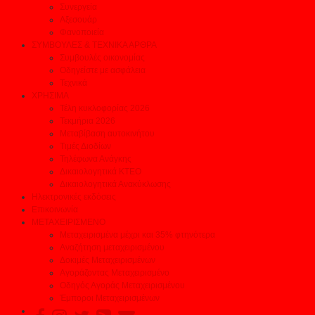
Συνεργεία
Αξεσουάρ
Φανοποιεία
ΣΥΜΒΟΥΛΕΣ & ΤΕΧΝΙΚΑ ΑΡΘΡΑ
Συμβουλές οικονομίας
Οδηγείστε με ασφάλεια
Τεχνικά
ΧΡΗΣΙΜΑ
Τέλη κυκλοφορίας 2026
Τεκμήρια 2026
Μεταβίβαση αυτοκινήτου
Τιμές Διοδίων
Τηλέφωνα Ανάγκης
Δικαιολογητικά ΚΤΕΟ
Δικαιολογητικά Ανακύκλωσης
Ηλεκτρονικές εκδόσεις
Επικοινωνία
ΜΕΤΑΧΕΙΡΙΣΜΕΝΟ
Μεταχειρισμένα μέχρι και 35% φτηνότερα
Αναζήτηση μεταχειρισμένου
Δοκιμές Μεταχειρισμένων
Αγοράζοντας Μεταχειρισμένο
Οδηγός Αγοράς Μεταχειρισμένου
Έμποροι Μεταχειρισμένων