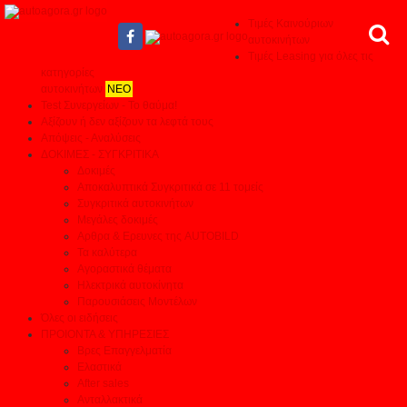
Τιμές Καινούριων
αυτοκινήτων
Τιμές Leasing για όλες τις
κατηγορίες
αυτοκινήτων
ΝΕΟ
Test Συνεργείων - Το θαύμα!
Αξίζουν ή δεν αξίζουν τα λεφτά τους
Απόψεις - Αναλύσεις
ΔΟΚΙΜΕΣ - ΣΥΓΚΡΙΤΙΚΑ
Δοκιμές
Αποκαλυπτικά Συγκριτικά σε 11 τομείς
Συγκριτικά αυτοκινήτων
Μεγάλες δοκιμές
Αρθρα & Ερευνες της AUTOBILD
Τα καλύτερα
Αγοραστικά θέματα
Ηλεκτρικά αυτοκίνητα
Παρουσιάσεις Μοντέλων
Όλες οι ειδήσεις
ΠΡΟΙΟΝΤΑ & ΥΠΗΡΕΣΙΕΣ
Βρες Επαγγελματία
Ελαστικά
After sales
Ανταλλακτικά