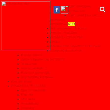
Τιμές Καινούριων
αυτοκινήτων
Τιμές Leasing για όλες τις
κατηγορίες
αυτοκινήτων
ΝΕΟ
Test Συνεργείων - Το θαύμα!
Απόψεις - Αναλύσεις
ΔΟΚΙΜΕΣ - ΣΥΓΚΡΙΤΙΚΑ
Δοκιμές
Αποκαλυπτικά Συγκριτικά σε 11 τομείς
Συγκριτικά αυτοκινήτων
Μεγάλες δοκιμές
Αρθρα & Ερευνες της AUTOBILD
Τα καλύτερα
Αγοραστικά θέματα
Ηλεκτρικά αυτοκίνητα
Παρουσιάσεις Μοντέλων
Όλες οι ειδήσεις
ΠΡΟΙΟΝΤΑ & ΥΠΗΡΕΣΙΕΣ
Βρες Επαγγελματία
Ελαστικά
After sales
Ανταλλακτικά
Συνεργεία