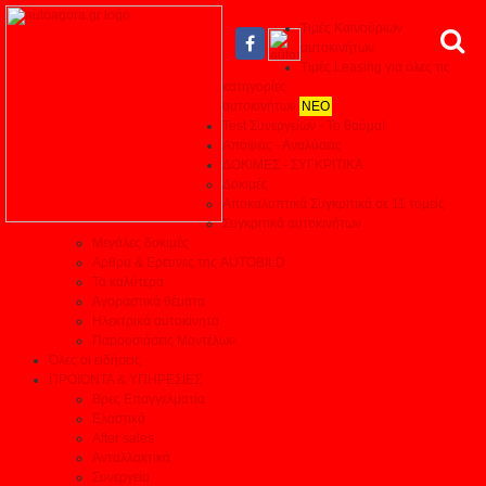
Τιμές Καινούριων
αυτοκινήτων
Τιμές Leasing για όλες τις
κατηγορίες
αυτοκινήτων
ΝΕΟ
Test Συνεργείων - Το θαύμα!
Απόψεις - Αναλύσεις
ΔΟΚΙΜΕΣ - ΣΥΓΚΡΙΤΙΚΑ
Δοκιμές
Αποκαλυπτικά Συγκριτικά σε 11 τομείς
Συγκριτικά αυτοκινήτων
Μεγάλες δοκιμές
Αρθρα & Ερευνες της AUTOBILD
Τα καλύτερα
Αγοραστικά θέματα
Ηλεκτρικά αυτοκίνητα
Παρουσιάσεις Μοντέλων
Όλες οι ειδήσεις
ΠΡΟΙΟΝΤΑ & ΥΠΗΡΕΣΙΕΣ
Βρες Επαγγελματία
Ελαστικά
After sales
Ανταλλακτικά
Συνεργεία