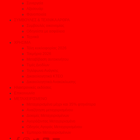
Συνεργεία
Αξεσουάρ
Φανοποιεία
ΣΥΜΒΟΥΛΕΣ & ΤΕΧΝΙΚΑ ΑΡΘΡΑ
Συμβουλές οικονομίας
Οδηγείστε με ασφάλεια
Τεχνικά
ΧΡΗΣΙΜΑ
Τέλη κυκλοφορίας 2026
Τεκμήρια 2026
Μεταβίβαση αυτοκινήτου
Τιμές Διοδίων
Τηλέφωνα Ανάγκης
Δικαιολογητικά ΚΤΕΟ
Δικαιολογητικά Ανακύκλωσης
Ηλεκτρονικές εκδόσεις
Επικοινωνία
ΜΕΤΑΧΕΙΡΙΣΜΕΝΟ
Μεταχειρισμένα μέχρι και 35% φτηνότερα
Αναζήτηση μεταχειρισμένου
Δοκιμές Μεταχειρισμένων
Αγοράζοντας Μεταχειρισμένο
Οδηγός Αγοράς Μεταχειρισμένου
Έμποροι Μεταχειρισμένων