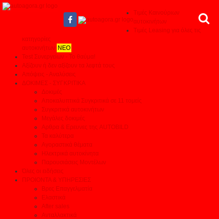
Τιμές Καινούριων
αυτοκινήτων
Τιμές Leasing για όλες τις
κατηγορίες
αυτοκινήτων
ΝΕΟ
Test Συνεργείων - Το θαύμα!
Αξίζουν ή δεν αξίζουν τα λεφτά τους
Απόψεις - Αναλύσεις
ΔΟΚΙΜΕΣ - ΣΥΓΚΡΙΤΙΚΑ
Δοκιμές
Αποκαλυπτικά Συγκριτικά σε 11 τομείς
Συγκριτικά αυτοκινήτων
Μεγάλες δοκιμές
Αρθρα & Ερευνες της AUTOBILD
Τα καλύτερα
Αγοραστικά θέματα
Ηλεκτρικά αυτοκίνητα
Παρουσιάσεις Μοντέλων
Όλες οι ειδήσεις
ΠΡΟΙΟΝΤΑ & ΥΠΗΡΕΣΙΕΣ
Βρες Επαγγελματία
Ελαστικά
After sales
Ανταλλακτικά