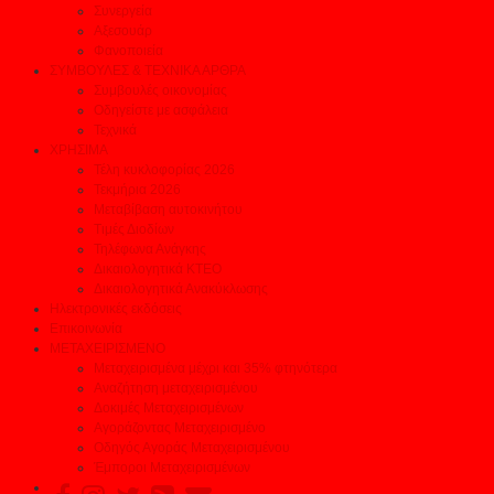
Συνεργεία
Αξεσουάρ
Φανοποιεία
ΣΥΜΒΟΥΛΕΣ & ΤΕΧΝΙΚΑ ΑΡΘΡΑ
Συμβουλές οικονομίας
Οδηγείστε με ασφάλεια
Τεχνικά
ΧΡΗΣΙΜΑ
Τέλη κυκλοφορίας 2026
Τεκμήρια 2026
Μεταβίβαση αυτοκινήτου
Τιμές Διοδίων
Τηλέφωνα Ανάγκης
Δικαιολογητικά ΚΤΕΟ
Δικαιολογητικά Ανακύκλωσης
Ηλεκτρονικές εκδόσεις
Επικοινωνία
ΜΕΤΑΧΕΙΡΙΣΜΕΝΟ
Μεταχειρισμένα μέχρι και 35% φτηνότερα
Αναζήτηση μεταχειρισμένου
Δοκιμές Μεταχειρισμένων
Αγοράζοντας Μεταχειρισμένο
Οδηγός Αγοράς Μεταχειρισμένου
Έμποροι Μεταχειρισμένων