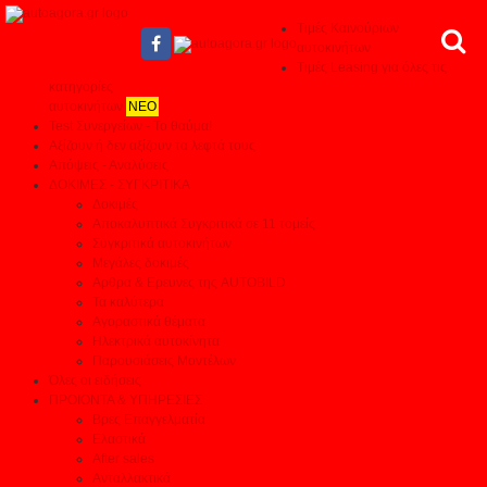
Τιμές Καινούριων
αυτοκινήτων
Τιμές Leasing για όλες τις
κατηγορίες
αυτοκινήτων
ΝΕΟ
Test Συνεργείων - Το θαύμα!
Αξίζουν ή δεν αξίζουν τα λεφτά τους
Απόψεις - Αναλύσεις
ΔΟΚΙΜΕΣ - ΣΥΓΚΡΙΤΙΚΑ
Δοκιμές
Αποκαλυπτικά Συγκριτικά σε 11 τομείς
Συγκριτικά αυτοκινήτων
Μεγάλες δοκιμές
Αρθρα & Ερευνες της AUTOBILD
Τα καλύτερα
Αγοραστικά θέματα
Ηλεκτρικά αυτοκίνητα
Παρουσιάσεις Μοντέλων
Όλες οι ειδήσεις
ΠΡΟΙΟΝΤΑ & ΥΠΗΡΕΣΙΕΣ
Βρες Επαγγελματία
Ελαστικά
After sales
Ανταλλακτικά