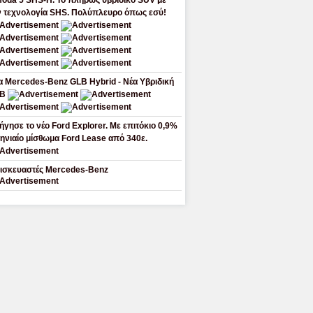
oda 5 SHS-H. Το πλήρως υβριδικό SUV με
ν τεχνολογία SHS. Πολύπλευρο όπως εσύ!
α Mercedes-Benz GLB Hybrid - Νέα Υβριδική
LB
ήγησε το νέο Ford Explorer. Με επιτόκιο 0,9%
μηνιαίο μίσθωμα Ford Lease από 340ε.
ισκευαστές Mercedes-Benz