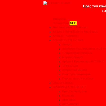
κατηγορίες
αυτοκινήτων
ΝΕΟ
Test Συνεργείων - Το θαύμα!
Αξίζουν ή δεν αξίζουν τα λεφτά τους
Απόψεις - Αναλύσεις
ΔΟΚΙΜΕΣ - ΣΥΓΚΡΙΤΙΚΑ
Δοκιμές
Αποκαλυπτικά Συγκριτικά σε 11 το
Συγκριτικά αυτοκινήτων
Μεγάλες δοκιμές
Αρθρα & Ερευνες της AUTOBILD
Τα καλύτερα
Αγοραστικά θέματα
Ηλεκτρικά αυτοκίνητα
Παρουσιάσεις Μοντέλων
Όλες οι ειδήσεις
ΠΡΟΙΟΝΤΑ & ΥΠΗΡΕΣΙΕΣ
Βρες Επαγγελματία
Ελαστικά
After sales
Ανταλλακτικά