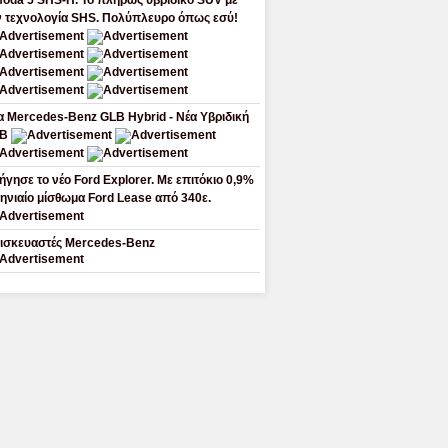
oda 5 SHS-H. Το πλήρως υβριδικό SUV με
ν τεχνολογία SHS. Πολύπλευρο όπως εσύ!
α Mercedes-Benz GLB Hybrid - Νέα Υβριδική
LB
ήγησε το νέο Ford Explorer. Με επιτόκιο 0,9%
μηνιαίο μίσθωμα Ford Lease από 340ε.
ισκευαστές Mercedes-Benz