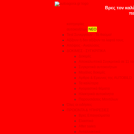
κατηγορίες
αυτοκινήτων
ΝΕΟ
Test Συνεργείων - Το θαύμα!
Αξίζουν ή δεν αξίζουν τα λεφτά τους
Απόψεις - Αναλύσεις
ΔΟΚΙΜΕΣ - ΣΥΓΚΡΙΤΙΚΑ
Δοκιμές
Αποκαλυπτικά Συγκριτικά σε 11 το
Συγκριτικά αυτοκινήτων
Μεγάλες δοκιμές
Αρθρα & Ερευνες της AUTOBILD
Τα καλύτερα
Αγοραστικά θέματα
Ηλεκτρικά αυτοκίνητα
Παρουσιάσεις Μοντέλων
Όλες οι ειδήσεις
ΠΡΟΙΟΝΤΑ & ΥΠΗΡΕΣΙΕΣ
Βρες Επαγγελματία
Ελαστικά
After sales
Ανταλλακτικά