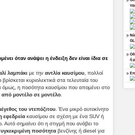
Om
τη
Νέ
G
Οδ
νει όταν ανάψει η ένδειξη δεν είναι ίδια σε
ή 
λί λαμπάκι
με την
αντλία
καυσίμου
, πολλοί
Επ
ο βρίσκεται κυριολεκτικά στα τελευταία του
α όμως, η ποσότητα καυσίμου που απομένει στο
ά
από μοντέλο σε μοντέλο
.
μέγεθος του ντεπόζιτου
. Ένα μικρό αυτοκίνητο
η εφεδρεία
καυσίμου σε σχέση με ένα SUV ή
. Αυτό σημαίνει ότι η στιγμή που ανάβει το
υγκεκριμένη ποσότητα
βενζίνης ή diesel για