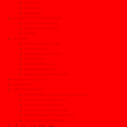
Συνεργεία
Αξεσουάρ
Φανοποιεία
ΣΥΜΒΟΥΛΕΣ & ΤΕΧΝΙΚΑ ΑΡΘΡΑ
Συμβουλές οικονομίας
Οδηγείστε με ασφάλεια
Τεχνικά
ΧΡΗΣΙΜΑ
Τέλη κυκλοφορίας 2026
Τεκμήρια 2026
Μεταβίβαση αυτοκινήτου
Τιμές Διοδίων
Τηλέφωνα Ανάγκης
Δικαιολογητικά ΚΤΕΟ
Δικαιολογητικά Ανακύκλωσης
Ηλεκτρονικές εκδόσεις
Επικοινωνία
ΜΕΤΑΧΕΙΡΙΣΜΕΝΟ
Μεταχειρισμένα μέχρι και 35% φτηνότερα
Αναζήτηση μεταχειρισμένου
Δοκιμές Μεταχειρισμένων
Αγοράζοντας Μεταχειρισμένο
Οδηγός Αγοράς Μεταχειρισμένου
Έμποροι Μεταχειρισμένων