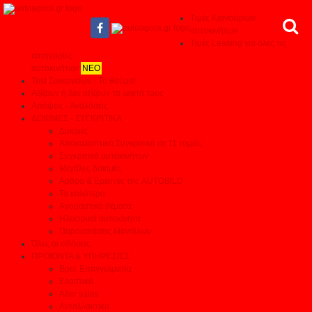
Τιμές Καινούριων
αυτοκινήτων
Τιμές Leasing για όλες τις
κατηγορίες
αυτοκινήτων
ΝΕΟ
Test Συνεργείων - Το θαύμα!
Αξίζουν ή δεν αξίζουν τα λεφτά τους
Απόψεις - Αναλύσεις
ΔΟΚΙΜΕΣ - ΣΥΓΚΡΙΤΙΚΑ
Δοκιμές
Αποκαλυπτικά Συγκριτικά σε 11 τομείς
Συγκριτικά αυτοκινήτων
Μεγάλες δοκιμές
Αρθρα & Ερευνες της AUTOBILD
Τα καλύτερα
Αγοραστικά θέματα
Ηλεκτρικά αυτοκίνητα
Παρουσιάσεις Μοντέλων
Όλες οι ειδήσεις
ΠΡΟΙΟΝΤΑ & ΥΠΗΡΕΣΙΕΣ
Βρες Επαγγελματία
Ελαστικά
After sales
Ανταλλακτικά