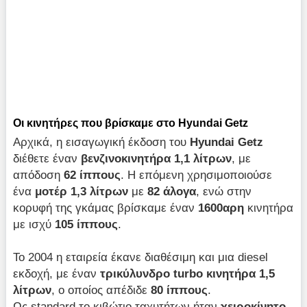
Οι κινητήρες που βρίσκαμε στο Hyundai Getz
Αρχικά, η εισαγωγική έκδοση του
Hyundai
Getz
διέθετε έναν
βενζινοκινητήρα 1,1 λίτρων
, με
απόδοση
62 ίππους
. Η επόμενη χρησιμοποιούσε
ένα
μοτέρ 1,3 λίτρων
με
82 άλογα
, ενώ στην
κορυφή της γκάμας βρίσκαμε έναν
1600αρη
κινητήρα
με ισχύ
105 ίππους
.
Το 2004 η εταιρεία έκανε διαθέσιμη και μια diesel
εκδοχή, με έναν
τρικύλυνδρο
turbo κινητήρα 1,5
λίτρων
, ο οποίος απέδιδε
80 ίππους
.
Ως standard το κιβώτιο ταχυτήτων ήταν
χειροκίνητο