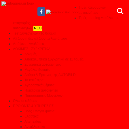
Τιμές Καινούριων
αυτοκινήτων
Τιμές Leasing για όλες τις
κατηγορίες
αυτοκινήτων
ΝΕΟ
Test Συνεργείων - Το θαύμα!
Αξίζουν ή δεν αξίζουν τα λεφτά τους
Απόψεις - Αναλύσεις
ΔΟΚΙΜΕΣ - ΣΥΓΚΡΙΤΙΚΑ
Δοκιμές
Αποκαλυπτικά Συγκριτικά σε 11 τομείς
Συγκριτικά αυτοκινήτων
Μεγάλες δοκιμές
Αρθρα & Ερευνες της AUTOBILD
Τα καλύτερα
Αγοραστικά θέματα
Ηλεκτρικά αυτοκίνητα
Παρουσιάσεις Μοντέλων
Όλες οι ειδήσεις
ΠΡΟΙΟΝΤΑ & ΥΠΗΡΕΣΙΕΣ
Βρες Επαγγελματία
Ελαστικά
After sales
Ανταλλακτικά