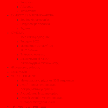
Συνεργεία
Αξεσουάρ
Φανοποιεία
ΣΥΜΒΟΥΛΕΣ & ΤΕΧΝΙΚΑ ΑΡΘΡΑ
Συμβουλές οικονομίας
Οδηγείστε με ασφάλεια
Τεχνικά
ΧΡΗΣΙΜΑ
Τέλη κυκλοφορίας 2026
Τεκμήρια 2026
Μεταβίβαση αυτοκινήτου
Τιμές Διοδίων
Τηλέφωνα Ανάγκης
Δικαιολογητικά ΚΤΕΟ
Δικαιολογητικά Ανακύκλωσης
Ηλεκτρονικές εκδόσεις
Επικοινωνία
ΜΕΤΑΧΕΙΡΙΣΜΕΝΟ
Μεταχειρισμένα μέχρι και 35% φτηνότερα
Αναζήτηση μεταχειρισμένου
Δοκιμές Μεταχειρισμένων
Αγοράζοντας Μεταχειρισμένο
Οδηγός Αγοράς Μεταχειρισμένου
Έμποροι Μεταχειρισμένων