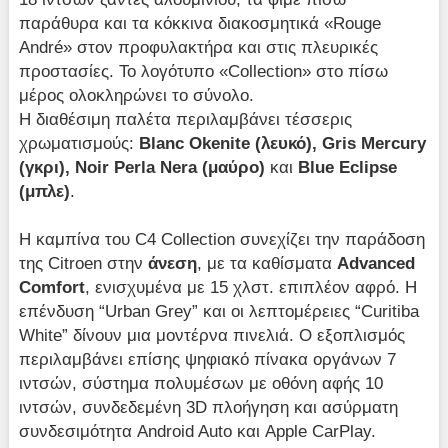
παράθυρα και τα κόκκινα διακοσμητικά «Rouge
André» στον προφυλακτήρα και στις πλευρικές
προστασίες. Το λογότυπο «Collection» στο πίσω
μέρος ολοκληρώνει το σύνολο.
Η διαθέσιμη παλέτα περιλαμβάνει τέσσερις
χρωματισμούς:
Blanc Okenite (λευκό), Gris Mercury
(γκρι), Noir Perla Nera (μαύρο)
και
Blue Eclipse
(μπλε)
.
Η καμπίνα του C4 Collection συνεχίζει την παράδοση
της Citroen στην
άνεση
, με τα καθίσματα
Advanced
Comfort
, ενισχυμένα με 15 χλστ. επιπλέον αφρό. Η
επένδυση “Urban Grey” και οι λεπτομέρειες “Curitiba
White” δίνουν μια μοντέρνα πινελιά. Ο εξοπλισμός
περιλαμβάνει επίσης ψηφιακό πίνακα οργάνων 7
ιντσών, σύστημα πολυμέσων με οθόνη αφής 10
ιντσών, συνδεδεμένη 3D πλοήγηση και ασύρματη
συνδεσιμότητα Android Auto και Apple CarPlay.