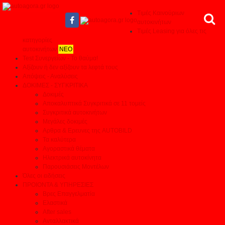
Τιμές Καινούριων
αυτοκινήτων
Τιμές Leasing για όλες τις
κατηγορίες
αυτοκινήτων
ΝΕΟ
Test Συνεργείων - Το θαύμα!
Αξίζουν ή δεν αξίζουν τα λεφτά τους
Απόψεις - Αναλύσεις
ΔΟΚΙΜΕΣ - ΣΥΓΚΡΙΤΙΚΑ
Δοκιμές
Αποκαλυπτικά Συγκριτικά σε 11 τομείς
Συγκριτικά αυτοκινήτων
Μεγάλες δοκιμές
Αρθρα & Ερευνες της AUTOBILD
Τα καλύτερα
Αγοραστικά θέματα
Ηλεκτρικά αυτοκίνητα
Παρουσιάσεις Μοντέλων
Όλες οι ειδήσεις
ΠΡΟΙΟΝΤΑ & ΥΠΗΡΕΣΙΕΣ
Βρες Επαγγελματία
Ελαστικά
After sales
Ανταλλακτικά