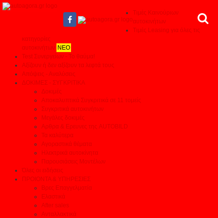
Τιμές Καινούριων
αυτοκινήτων
Τιμές Leasing για όλες τις
κατηγορίες
αυτοκινήτων
ΝΕΟ
Test Συνεργείων - Το θαύμα!
Αξίζουν ή δεν αξίζουν τα λεφτά τους
Απόψεις - Αναλύσεις
ΔΟΚΙΜΕΣ - ΣΥΓΚΡΙΤΙΚΑ
Δοκιμές
Αποκαλυπτικά Συγκριτικά σε 11 τομείς
Συγκριτικά αυτοκινήτων
Μεγάλες δοκιμές
Αρθρα & Ερευνες της AUTOBILD
Τα καλύτερα
Αγοραστικά θέματα
Ηλεκτρικά αυτοκίνητα
Παρουσιάσεις Μοντέλων
Όλες οι ειδήσεις
ΠΡΟΙΟΝΤΑ & ΥΠΗΡΕΣΙΕΣ
Βρες Επαγγελματία
Ελαστικά
After sales
Ανταλλακτικά