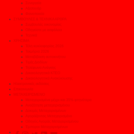
Συνεργεία
Αξεσουάρ
Φανοποιεία
ΣΥΜΒΟΥΛΕΣ & ΤΕΧΝΙΚΑ ΑΡΘΡΑ
Συμβουλές οικονομίας
Οδηγείστε με ασφάλεια
Τεχνικά
ΧΡΗΣΙΜΑ
Τέλη κυκλοφορίας 2026
Τεκμήρια 2026
Μεταβίβαση αυτοκινήτου
Τιμές Διοδίων
Τηλέφωνα Ανάγκης
Δικαιολογητικά ΚΤΕΟ
Δικαιολογητικά Ανακύκλωσης
Ηλεκτρονικές εκδόσεις
Επικοινωνία
ΜΕΤΑΧΕΙΡΙΣΜΕΝΟ
Μεταχειρισμένα μέχρι και 35% φτηνότερα
Αναζήτηση μεταχειρισμένου
Δοκιμές Μεταχειρισμένων
Αγοράζοντας Μεταχειρισμένο
Οδηγός Αγοράς Μεταχειρισμένου
Έμποροι Μεταχειρισμένων