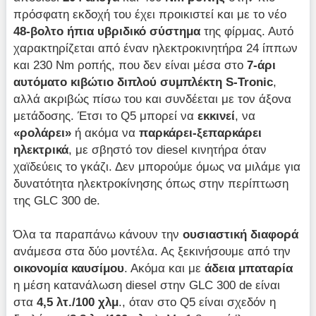
πρόσφατη εκδοχή του έχει προικιστεί και με το νέο
48-βολτο ήπια υβριδικό σύστημα
της φίρμας. Αυτό
χαρακτηρίζεται από έναν ηλεκτροκινητήρα 24 ίππων
και 230 Nm ροπής, που δεν είναι μέσα στο
7-άρι
αυτόματο κιβώτιο διπλού συμπλέκτη S-Tronic
,
αλλά ακριβώς πίσω του και συνδέεται με τον άξονα
μετάδοσης. Έτσι το Q5 μπορεί να
εκκινεί
, να
«ρολάρει»
ή ακόμα να
παρκάρει-ξεπαρκάρει
ηλεκτρικά
, με σβηστό τον diesel κινητήρα όταν
χαϊδεύεις το γκάζι. Δεν μπορούμε όμως να μιλάμε για
δυνατότητα ηλεκτροκίνησης όπως στην περίπτωση
της GLC 300 de.
Όλα τα παραπάνω κάνουν την
ουσιαστική διαφορά
ανάμεσα στα δύο μοντέλα. Ας ξεκινήσουμε από την
οικονομία καυσίμου
. Ακόμα και με
άδεια μπαταρία
η μέση κατανάλωση diesel στην GLC 300 de είναι
στα
4,5 λτ./100 χλμ
., όταν στο Q5 είναι σχεδόν η