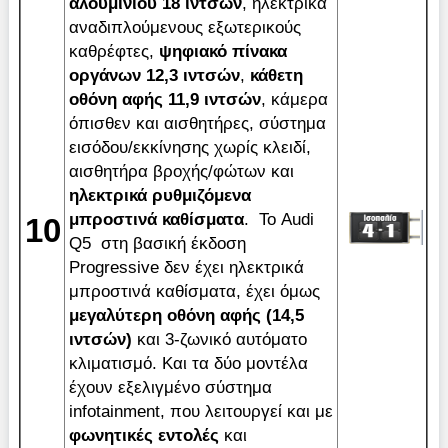
αλουμινίου 18 ιντσών
, ηλεκτρικά
αναδιπλούμενους εξωτερικούς
καθρέφτες,
ψηφιακό πίνακα
οργάνων 12,3 ιντσών
,
κάθετη
οθόνη αφής 11,9 ιντσών
, κάμερα
όπισθεν και αισθητήρες, σύστημα
εισόδου/εκκίνησης χωρίς κλειδί,
αισθητήρα βροχής/φώτων και
ηλεκτρικά ρυθμιζόμενα
μπροστινά καθίσματα
. Το Audi
10
Q5 στη βασική έκδοση
Progressive δεν έχει ηλεκτρικά
μπροστινά καθίσματα, έχει όμως
μεγαλύτερη οθόνη αφής (14,5
ιντσών)
και 3-ζωνικό αυτόματο
κλιματισμό. Και τα δύο μοντέλα
έχουν εξελιγμένο σύστημα
infotainment, που λειτουργεί και με
φωνητικές
εντολές
και