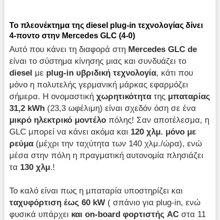
Το πλεονέκτημα της diesel plug-in τεχνολογίας δίνει
4-ποντο στην Mercedes GLC (4-0)
Αυτό που κάνει τη διαφορά στη
Μercedes GLC de
είναι το σύστημα κίνησης μιας και συνδυάζει το
diesel
με
p
lug-in υβριδική τεχνολογία
, κάτι που
μόνο η πολυτελής γερμανική μάρκας εφαρμόζει
σήμερα. Η ονομαστική
χωρητικότητα
της
μπαταρίας
31,2 kWh
(23,3 ωφέλιμη) είναι σχεδόν όση σε ένα
μικρό ηλεκτρικό μοντέλο
πόλης! Σαν αποτέλεσμα, η
GLC μπορεί να κάνει ακόμα και
120 χλμ. μόνο με
ρεύμα
(μέχρι την ταχύτητα των 140 χλμ./ώρα), ενώ
μέσα στην πόλη η πραγματική αυτονομία πλησιάζει
τα
130 χλμ
.!
Το καλό είναι πως η μπαταρία υποστηρίζει και
ταχυφόρτιση έως 60 kW
( σπάνιο για plug-in, ενώ
φυσικά υπάρχει
και on-board φορτιστής AC
στα 11