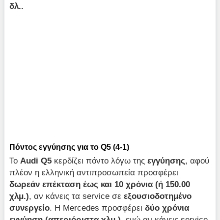
δλ..
Πόντος εγγύησης για το Q5 (4-1)
Το
Audi Q5
κερδίζει πόντο λόγω της
εγγύησης
, αφού
πλέον η ελληνική αντιπροσωπεία προσφέρει
δωρεάν επέκταση έως και 10 χρόνια
(ή 150.00
χλμ.)
, αν κάνεις τα service σε
εξουσιοδοτημένο
συνεργείο
. Η Mercedes προσφέρει
δύο χρόνια
εγγύηση (απεριόριστα χλμ.)
, ενώ αν κάνεις service