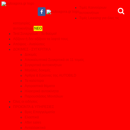
Τιμές Καινούριων
αυτοκινήτων
Τιμές Leasing για όλες τις
κατηγορίες
αυτοκινήτων
ΝΕΟ
Test Συνεργείων - Το θαύμα!
Αξίζουν ή δεν αξίζουν τα λεφτά τους
Απόψεις - Αναλύσεις
ΔΟΚΙΜΕΣ - ΣΥΓΚΡΙΤΙΚΑ
Δοκιμές
Αποκαλυπτικά Συγκριτικά σε 11 τομείς
Συγκριτικά αυτοκινήτων
Μεγάλες δοκιμές
Αρθρα & Ερευνες της AUTOBILD
Τα καλύτερα
Αγοραστικά θέματα
Ηλεκτρικά αυτοκίνητα
Παρουσιάσεις Μοντέλων
Όλες οι ειδήσεις
ΠΡΟΙΟΝΤΑ & ΥΠΗΡΕΣΙΕΣ
Βρες Επαγγελματία
Ελαστικά
After sales
Ανταλλακτικά