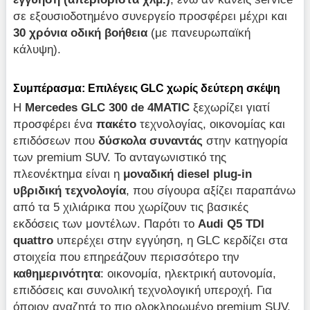
σε εξουσιοδοτημένο συνεργείο προσφέρει μέχρι και
30 χρόνια οδική βοήθεια
(με πανευρωπαϊκή
κάλυψη).
Συμπέρασμα: Επιλέγεις
GLC
χωρίς δεύτερη σκέψη
Η
Mercedes GLC 300 de 4MATIC
ξεχωρίζει γιατί
προσφέρει ένα
πακέτο
τεχνολογίας, οικονομίας και
επιδόσεων που
δύσκολα συναντάς
στην κατηγορία
των premium SUV. Το ανταγωνιστικό της
πλεονέκτημα είναι η
μοναδική diesel plug-in
υβριδική τεχνολογία
, που σίγουρα αξίζει παραπάνω
από τα 5 χιλιάρικα που χωρίζουν τις βασικές
εκδόσεις των μοντέλων. Παρότι το
Audi
Q5
TDI
quattro
υπερέχει στην εγγύηση, η GLC κερδίζει στα
στοιχεία που επηρεάζουν περισσότερο την
καθημερινότητα
: οικονομία, ηλεκτρική αυτονομία,
επιδόσεις και συνολική τεχνολογική υπεροχή. Για
όποιον αναζητά το πιο ολοκληρωμένο premium SUV,