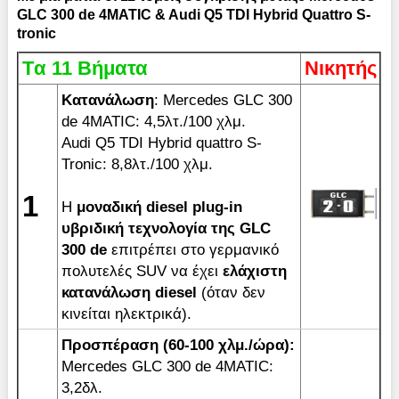
GLC 300 de 4MATIC & Audi Q5 TDI Hybrid Quattro S-
tronic
Tα 11 Βήματα
Νικητής
Κατανάλωση
: Μercedes GLC 300
de 4MATIC: 4,5λτ./100 χλμ.
Audi Q5 TDI Hybrid quattro S-
Tronic: 8,8λτ./100 χλμ.
1
H
μοναδική diesel plug-in
υβριδική τεχνολογία της GLC
300 de
επιτρέπει στο γερμανικό
πολυτελές SUV να έχει
ελάχιστη
κατανάλωση
diesel
(όταν δεν
κινείται ηλεκτρικά).
Προσπέραση
(60-100
χλμ
./
ώρα
):
Μercedes GLC 300 de 4MATIC:
3,2δλ.