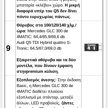
μπαταρία «κλέβει» χώρο.
Η μικρή
διαφορά υπέρ του
Q5 δεν δίνει
πόντο ευρυχωρίας πάντως.
Θόρυβος
στα
100/120/140
χλμ
./
ώρα
: Μercedes GLC 300 de
4MATIC: 64,4/65,9/69,6 db
Audi Q5 TDI Hybrid quattro S-
9
Tronic: 64,5/67,0/69,0 db
Εξαιρετικά αθόρυβα και τα δύο
μοντέλα, που δίνουν έμφαση
στηνpremium κύλιση.
Εξοπλισμός άνεσης:
Στην έκδοση
Basic, η Mercedes GLC 300 de
4MATIC διαθέτει πλούσιο
εξοπλισμό με στάνταρ, μεταξύ
άλλων, LED προβολείς,
ζάντες