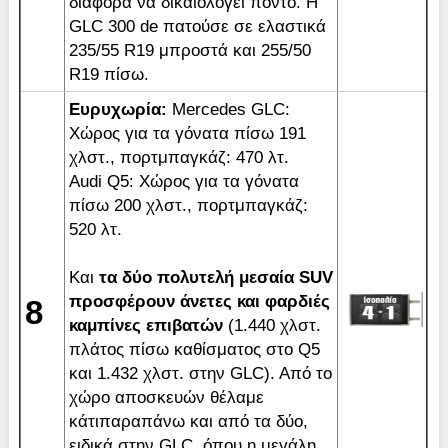
διαφορά να δικαιολογεί πόντο. Η
GLC 300 de πατούσε σε ελαστικά
235/55 R19 μπροστά και 255/50
R19 πίσω.
E
υρυχωρία:
Mercedes GLC:
Χώρος για τα γόνατα πίσω 191
χλστ., πορτμπαγκάζ: 470 λτ.
Audi Q5: Χώρος για τα γόνατα
πίσω 200 χλστ., πορτμπαγκάζ:
520 λτ.
Και
τα δύο πολυτελή μεσαία
SUV
προσφέρουν άνετες και φαρδιές
8
καμπίνες επιβατών
(1.440 χλστ.
πλάτος πίσω καθίσματος στο Q5
και 1.432 χλστ. στην GLC). Από το
χώρο αποσκευών θέλαμε
κάτιπαραπάνω και από τα δύο,
ειδικά στην GLC, όπου η μεγάλη