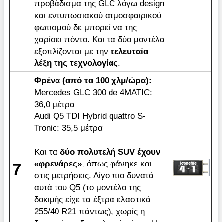
προβάδισμα της GLC λόγω design
και εντυπωσιακού ατμοσφαιρικού
φωτισμού δε μπορεί να της
χαρίσει πόντο. Και τα δύο μοντέλα
εξοπλίζονται με την
τελευταία
λέξη της τεχνολογίας
.
Φρένα
(
από
τα
100
χλμ
/
ώρα
):
Μercedes GLC 300 de 4MATIC:
36,0 μέτρα
Audi Q5 TDI Hybrid quattro S-
Tronic: 35,5 μέτρα
Kαι
τα
δύο πολυτελή SUV έχουν
«φρενάρες»
, όπως φάνηκε και
7
στις μετρήσεις. Λίγο πιο δυνατά
αυτά του Q5 (το μοντέλο της
δοκιμής είχε τα έξτρα ελαστικά
255/40 R21 πάντως), χωρίς η