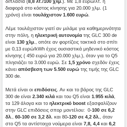
διπλάσια (
8,8 λτ./100 χλμ
.). Με 1,8 ευρώ/λτ. η
διαφορά στο κόστος κίνησης για 20.000 χλμ. (1
χρόνο) είναι
τουλάχιστον 1.600 ευρώ
.
Λέμε τουλάχιστον γιατί αν μιλάμε για καθημερινότητα
στην πόλη, η
ηλεκτρική αυτονομία
της GLC 300 de
είναι
130 χλμ
., οπότε αν φορτίζεις τακτικά στο σπίτι
με 0,13 ευρώ/kWh έχεις ουσιαστικά μηδενικό κόστος
κίνησης ( 450 ευρώ για 20.000 χλμ.), όταν για το Q5
πλησιάζει τα 3.000 ευρώ. Σε
1,5 χρόνο
σχεδόν έχεις
κάνει
απόσβεση των 5.500 ευρώ
της τιμής της GLC
300 de.
Μετά είναι οι
επιδόσεις
. Αν και το βάρος της GLC
300 de είναι
2.340 κιλά
και του Q5 είναι
1.955 κιλά
,
τα 129 άλογα και το
ηλεκτρικό boost
εξασφαλίζουν
στην GLC επιδόσεις σπορ μοντέλου: 0-
100 σε 6,2
δλ
.,
60-100 σε 3,2 δλ
. και 80
-120 σε 4,2 δλ.
, όταν
στο Q5 τα αντίστοιχα νούμερα είναι
7,8, 4,4
και
6,2