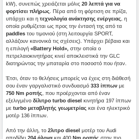
kW), συνεπώς χρειάζεται μόλις
20 λεπτά για να
φορτίσει πλήρως
. Πέρα από τη φόρτιση σε πρίζα,
υπάρχει και η
τεχνολογία ανάκτησης ενέργειας
, η
οποία ρυθμίζεται ως προς την έντασή της από τα
paddles
του τιμονιού (στη λειτουργία SPORT,
αλλάζουν κανονικά τις σχέσεις). Υπάρχει βέβαια και
η επιλογή
«Βattery Hold»,
στην οποία ο
πετρελαιοκινητήρας κινεί αποκλειστικά την GLC
διατηρώντας την μπαταρία στο ποσοστό που ήταν.
Έτσι, όταν το θελήσεις μπορείς να έχεις στη διάθεσή
σου έναν γαργαλιστικό συνδυασμό
333 ίππων
με
750 Nm ροπής
, που προέρχονται από έναν
εξελιγμένο
δίλιτρο turbo diesel
κινητήρα 197 ίππων
με
turbo μεταβλητής γεωμετρίας
και ένα ηλεκτρικό
μοτέρ 136 ίππων.
Από την άλλη, το
2λιτρο diesel
μοτέρ του Audi
αποδίδει
204 άλογα
και 400
Nm ροπής
στην πιο