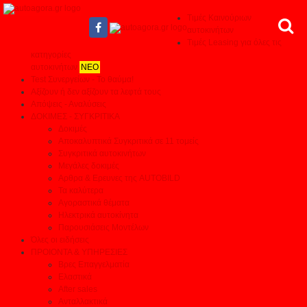
Τιμές Καινούριων
αυτοκινήτων
Τιμές Leasing για όλες τις
κατηγορίες
αυτοκινήτων
ΝΕΟ
Test Συνεργείων - Το θαύμα!
Αξίζουν ή δεν αξίζουν τα λεφτά τους
Απόψεις - Αναλύσεις
ΔΟΚΙΜΕΣ - ΣΥΓΚΡΙΤΙΚΑ
Δοκιμές
Αποκαλυπτικά Συγκριτικά σε 11 τομείς
Συγκριτικά αυτοκινήτων
Μεγάλες δοκιμές
Αρθρα & Ερευνες της AUTOBILD
Τα καλύτερα
Αγοραστικά θέματα
Ηλεκτρικά αυτοκίνητα
Παρουσιάσεις Μοντέλων
Όλες οι ειδήσεις
ΠΡΟΙΟΝΤΑ & ΥΠΗΡΕΣΙΕΣ
Βρες Επαγγελματία
Ελαστικά
After sales
Ανταλλακτικά