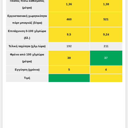
Πλάτος πίσω καθίσματος
1,36
1,38
(μέτρα)
Εργοστασιακή χωρητικότητα
460
521
πόρτ μπαγκάζ (λίτρα)
Επιτάχυνση 0-100 χλμ/ώρα
9,5
9,24
(δλ.)
Τελική ταχύτητα (χλμ./ώρα)
192
211
Φρένα από 100 χλμ/ώρα
38
37
(μέτρα)
Εγγύηση (χρόνια)
5
4
Τιμή