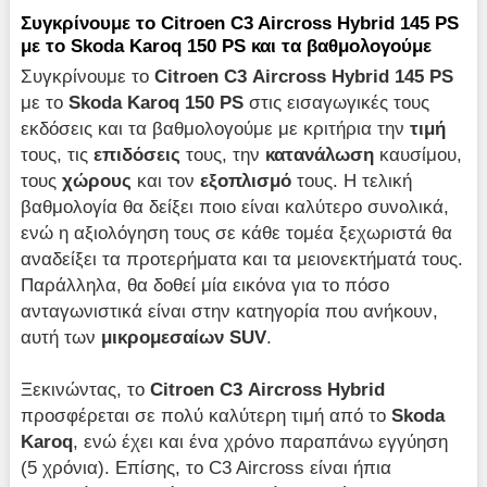
Συγκρίνουμε το Citroen C3 Aircross Hybrid 145 PS
με το Skoda Karoq 150 PS και τα βαθμολογούμε
Συγκρίνουμε το
Citroen
C3
Aircross
Hybrid
145
PS
με το
Skoda
Karoq 150
PS
στις εισαγωγικές τους
εκδόσεις και τα βαθμολογούμε με κριτήρια την
τιμή
τους, τις
επιδόσεις
τους, την
κατανάλωση
καυσίμου,
τους
χώρους
και τον
εξοπλισμό
τους. Η τελική
βαθμολογία θα δείξει ποιο είναι καλύτερο συνολικά,
ενώ η αξιολόγηση τους σε κάθε τομέα ξεχωριστά θα
αναδείξει τα προτερήματα και τα μειονεκτήματά τους.
Παράλληλα, θα δοθεί μία εικόνα για το πόσο
ανταγωνιστικά είναι στην κατηγορία που ανήκουν,
αυτή των
μικρομεσαίων
SUV
.
Ξεκινώντας, το
Citroen
C3
Aircross
Hybrid
προσφέρεται σε πολύ καλύτερη τιμή από το
Skoda
Karoq
, ενώ έχει και ένα χρόνο παραπάνω εγγύηση
(5 χρόνια). Επίσης, το C3 Aircross είναι ήπια