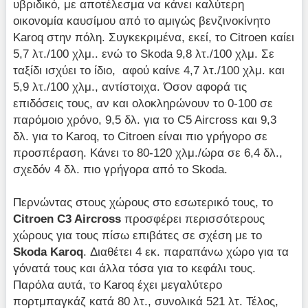
υβριδικό, με αποτέλεσμα να κάνει καλύτερη
οικονομία καυσίμου από το αμιγώς βενζινοκίνητο
Karoq στην πόλη. Συγκεκριμένα, εκεί, το Citroen καίει
5,7 λτ./100 χλμ.. ενώ το Skoda 9,8 λτ./100 χλμ. Σε
ταξίδι ισχύει το ίδιο, αφού καίνε 4,7 λτ./100 χλμ. και
5,9 λτ./100 χλμ., αντίστοιχα. Όσον αφορά τις
επιδόσεις τους, αν και ολοκληρώνουν το 0-100 σε
παρόμοιο χρόνο, 9,5 δλ. για το C5 Aircross και 9,3
δλ. για το Karoq, το Citroen είναι πιο γρήγορο σε
προσπέραση. Κάνει το 80-120 χλμ./ώρα σε 6,4 δλ.,
σχεδόν 4 δλ. πιο γρήγορα από το Skoda.
Περνώντας στους χώρους στο εσωτερικό τους, το
Citroen C3 Aircross
προσφέρει περισσότερους
χώρους για τους πίσω επιβάτες σε σχέση με το
Skoda Karoq
. Διαθέτει 4 εκ. παραπάνω χώρο για τα
γόνατά τους και άλλα τόσα για το κεφάλι τους.
Παρόλα αυτά, το Karoq έχει μεγαλύτερο
πορτμπαγκάζ κατά 80 λτ., συνολικά 521 λτ. Τέλος,