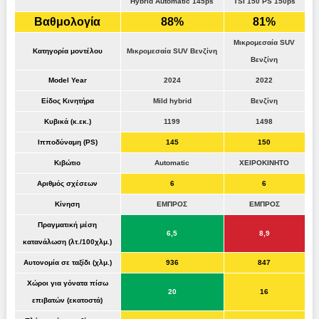
Hybrid Automatic 145ps
TSI 150 PS 150ps
Βαθμολογία
88%
81%
Μικρομεσαία SUV
Κατηγορία μοντέλου
Μικρομεσαία SUV Βενζίνη
Βενζίνη
Model Year
2024
2022
Είδος Κινητήρα
Mild hybrid
Βενζίνη
Κυβικά (κ.εκ.)
1199
1498
Ιπποδύναμη (PS)
145
150
Κιβώτιο
Automatic
ΧΕΙΡΟΚΙΝΗΤΟ
Αριθμός σχέσεων
6
6
Κίνηση
ΕΜΠΡΟΣ
ΕΜΠΡΟΣ
Πραγματική μέση
6,5
8,9
κατανάλωση (λτ./100χλμ.)
Αυτονομία σε ταξίδι (χλμ.)
936
847
Χώροι για γόνατα πίσω
20
16
επιβατών (εκατοστά)