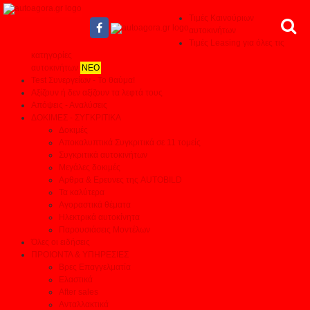
Τιμές Καινούριων
αυτοκινήτων
Τιμές Leasing για όλες τις
κατηγορίες
αυτοκινήτων
ΝΕΟ
Test Συνεργείων - Το θαύμα!
Αξίζουν ή δεν αξίζουν τα λεφτά τους
Απόψεις - Αναλύσεις
ΔΟΚΙΜΕΣ - ΣΥΓΚΡΙΤΙΚΑ
Δοκιμές
Αποκαλυπτικά Συγκριτικά σε 11 τομείς
Συγκριτικά αυτοκινήτων
Μεγάλες δοκιμές
Αρθρα & Ερευνες της AUTOBILD
Τα καλύτερα
Αγοραστικά θέματα
Ηλεκτρικά αυτοκίνητα
Παρουσιάσεις Μοντέλων
Όλες οι ειδήσεις
ΠΡΟΙΟΝΤΑ & ΥΠΗΡΕΣΙΕΣ
Βρες Επαγγελματία
Ελαστικά
After sales
Ανταλλακτικά