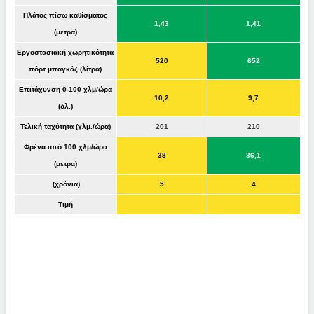
Πλάτος πίσω καθίσματος
1,43
1,41
(μέτρα)
Εργοστασιακή χωρητικότητα
520
652
πόρτ μπαγκάζ (λίτρα)
Επιτάχυνση 0-100 χλμ/ώρα
10,2
9,7
(δλ.)
Τελική ταχύτητα (χλμ./ώρα)
201
210
Φρένα από 100 χλμ/ώρα
38
36,1
(μέτρα)
(χρόνια)
5
4
Τιμή