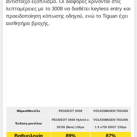
αντίστοιχο εξοπλισμό. Οι διαφορές κρίνονται στις
λεπτομέρειες με το 3008 να διαθέτει keyless entry και
προειδοποίηση κόπωσης οδηγού, ενώ το Tiguan έχει
αισθητήρα βροχής.
Μάρκα/Μοντέλο
PEUGEOT 3008
VOLKSWAGEN TIGUAN
PEUGEOT 3008 Hybrid e-
VOLKSWAGEN TIGUAN
Έκδοση μοντέλου
DCS6 (New) 136ps
1.5 eTSI DSG7 150ps
Βαθμολογία
89%
87%