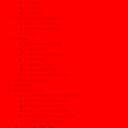
Συνεργεία
Αξεσουάρ
Φανοποιεία
ΣΥΜΒΟΥΛΕΣ & ΤΕΧΝΙΚΑ ΑΡΘΡΑ
Συμβουλές οικονομίας
Οδηγείστε με ασφάλεια
Τεχνικά
ΧΡΗΣΙΜΑ
Τέλη κυκλοφορίας 2026
Τεκμήρια 2026
Μεταβίβαση αυτοκινήτου
Τιμές Διοδίων
Τηλέφωνα Ανάγκης
Δικαιολογητικά ΚΤΕΟ
Δικαιολογητικά Ανακύκλωσης
Ηλεκτρονικές εκδόσεις
Επικοινωνία
ΜΕΤΑΧΕΙΡΙΣΜΕΝΟ
Μεταχειρισμένα μέχρι και 35% φτηνότερα
Αναζήτηση μεταχειρισμένου
Δοκιμές Μεταχειρισμένων
Αγοράζοντας Μεταχειρισμένο
Οδηγός Αγοράς Μεταχειρισμένου
Έμποροι Μεταχειρισμένων