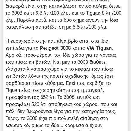
διαφορά είναι στην κατανάλωση εντός πόλης, όπου
το 3008 καίει 6,8 λτ./100 χλμ. και το Tiguan 8 λτ./100
χλμ. Παρόλα αυτά, και τα δύο σημειώνουν την ίδια
κατανάλωση σε ταξίδι, ίση με 5,5 λτ./100 χλμ.
Η ευρυχωρία στην καμπίνα βρίσκεται στα ίδια
επίπεδα για το
Peugeot 3008
και το
VW Tiguan
.
Αρχικά, προσφέρουν τον ίδιο χώρο για τα γόνατα
των πίσω επιβατών. Ναι μεν το 3008 διαθέτει
ελάχιστα λιγότερο χώρο για το κεφάλι των πίσω
επιβατών λόγω της κουπέ σχεδίασης, όμως έχει
φαρδύτερο πίσω κάθισμα. Εκεί που κερδίζει το
Tiguan είναι σε χωρητικότητα πορτμπαγκάζ,
προσφέροντας 652 λτ. Το 3008, αντιθέτως,
προσφέρει 520 λτ. αποθηκευτικού χώρου, που και
πάλι δεν θεωρούνται λίγα για την κατηγορία τους.
Τέλος, το 3008 έχει πιο πολυτελή αίσθηση στο
εσωτερικό, όμως τα δύο μικρομεσαία έχουν