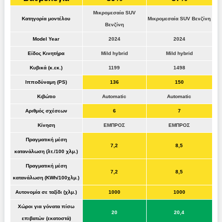
Μικρομεσαία SUV
Κατηγορία μοντέλου
Μικρομεσαία SUV Βενζίνη
Βενζίνη
Model Year
2024
2024
Είδος Κινητήρα
Mild hybrid
Mild hybrid
Κυβικά (κ.εκ.)
1199
1498
Ιπποδύναμη (PS)
136
150
Κιβώτιο
Automatic
Automatic
Αριθμός σχέσεων
6
7
Κίνηση
ΕΜΠΡΟΣ
ΕΜΠΡΟΣ
Πραγματική μέση
7,2
8,5
κατανάλωση (λτ./100 χλμ.)
Πραγματική μέση
7,2
8,5
κατανάλωση (KWh/100χλμ.)
Αυτονομία σε ταξίδι (χλμ.)
1000
1000
Χώροι για γόνατα πίσω
20
20,4
επιβατών (εκατοστά)