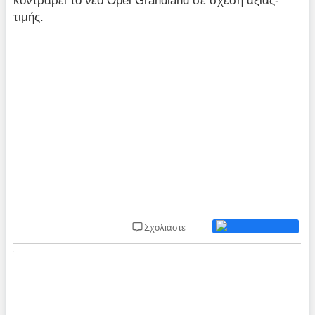
κοντράρει το νέο Opel Grandland σε σχέση αξίας-
τιμής.
Σχολιάστε