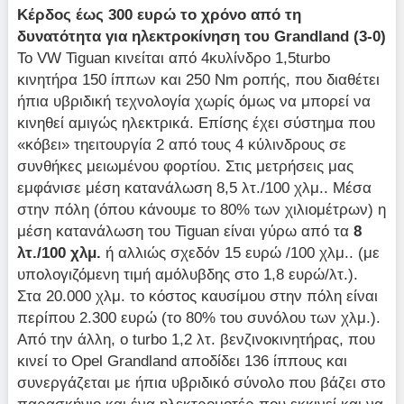
K
έρδος έως 300 ευρώ το χρόνο από τη
δυνατότητα για ηλεκτροκίνηση του
Grandland
(3-0)
Το VW Tiguan κινείται από 4κυλίνδρο 1,5turbo
κινητήρα 150 ίππων και 250 Nm ροπής, που διαθέτει
ήπια υβριδική τεχνολογία χωρίς όμως να μπορεί να
κινηθεί αμιγώς ηλεκτρικά. Επίσης έχει σύστημα που
«κόβει» τηειτουργία 2 από τους 4 κύλινδρους σε
συνθήκες μειωμένου φορτίου. Στις μετρήσεις μας
εμφάνισε μέση κατανάλωση 8,5 λτ./100 χλμ.. Mέσα
στην πόλη (όπου κάνουμε το 80% των χιλιομέτρων) η
μέση κατανάλωση τoυ Tiguan είναι γύρω από τα
8
λτ./100 χλμ.
ή αλλιώς σχεδόν 15 ευρώ /100 χλμ.. (με
υπολογιζόμενη τιμή αμόλυβδης στο 1,8 ευρώ/λτ.).
Στα 20.000 χλμ. το κόστος καυσίμου στην πόλη είναι
περίπου 2.300 ευρώ (το 80% του συνόλου των χλμ.).
Από την άλλη, ο turbo 1,2 λτ. βενζινοκινητήρας, που
κινεί το Opel Grandland αποδίδει 136 ίππους και
συνεργάζεται με ήπια υβριδικό σύνολο που βάζει στο