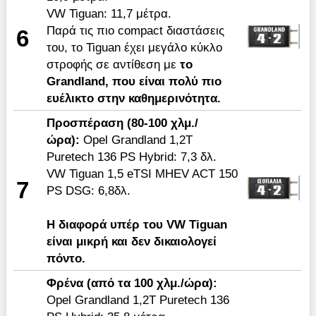
VW Tiguan: 11,7 μέτρα.
Παρά τις πιο compact διαστάσεις
6
του, το Tiguan έχει μεγάλο κύκλο
στροφής σε αντίθεση με
το
Grandland, που είναι πολύ πιο
ευέλικτο στην καθημερινότητα.
Προσπέραση
(80-100
χλμ
./
ώρα
):
Opel Grandland 1,2T
Puretech 136 PS Hybrid: 7,3 δλ.
VW Tiguan 1,5 eTSI MHEV ACT 150
7
PS DSG: 6,8δλ.
Η διαφορά υπέρ του
VW
Tiguan
είναι μικρή και δεν δικαιολογεί
πόντο.
Φρένα (από τα 100 χλμ./ώρα):
Opel Grandland 1,2T Puretech 136