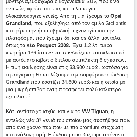
μοντέρνα,ευρύχωρα οικογενειακά SUV, που είναι
εντελώς «φρέσκα» μιας και μιλάμε για
ολοκαίνουργιες γενιές. Από τη μία έχουμε το
Opel
Grandland
, που εξελίχθηκε από τον όμιλο Stellantis
και φέρει την ήπια υβριδική τεχνολογία και την
πλατφόρμα, που έχουμε δει και σε άλλα μοντέλα,
όπως το
νέο Peugeot 3008
. Έχει 1,2 λτ. turbo
κινητήρα 136 ίππων και συνδυάζεται αποκλειστικά
με αυτόματο κιβώτιο διπλού συμπλέκτη 6 σχέσεων.
Η τιμή εκκίνησης είναι στις 33.900 ευρώ, ωστόσο για
τη σύγκριση θα επιλέξουμε την συμφέρουσα έκδοση
Grandland που κοστίζει 34.600 ευρώ και η οποία με
μια μικρή επιβάρυνση προσφέρει πολύ καλύτερο
εξοπλισμό.
Κάτι αντίστοιχο ισχύει και για το
VW Tiguan
, η
η
εντελώς νέα 3
γενιά του οποίου μας συστήθηκε πριν
από ένα χρόνο περίπου με πιο premium στόχευση
και ανάλογη τιμή. Η έκδοση που βάζουμε απέναντι