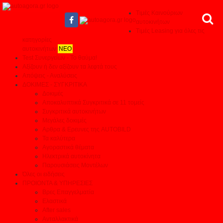
Τιμές Καινούριων
αυτοκινήτων
Τιμές Leasing για όλες τις
κατηγορίες
αυτοκινήτων
ΝΕΟ
Test Συνεργείων - Το θαύμα!
Αξίζουν ή δεν αξίζουν τα λεφτά τους
Απόψεις - Αναλύσεις
ΔΟΚΙΜΕΣ - ΣΥΓΚΡΙΤΙΚΑ
Δοκιμές
Αποκαλυπτικά Συγκριτικά σε 11 τομείς
Συγκριτικά αυτοκινήτων
Μεγάλες δοκιμές
Αρθρα & Ερευνες της AUTOBILD
Τα καλύτερα
Αγοραστικά θέματα
Ηλεκτρικά αυτοκίνητα
Παρουσιάσεις Μοντέλων
Όλες οι ειδήσεις
ΠΡΟΙΟΝΤΑ & ΥΠΗΡΕΣΙΕΣ
Βρες Επαγγελματία
Ελαστικά
After sales
Ανταλλακτικά