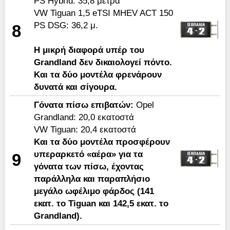
PS Hybrid: 35,8 μέτρα
VW Tiguan 1,5 eTSI MHEV ACT 150
PS DSG: 36,2 μ.
8
H μικρή διαφορά υπέρ του
Grandland δεν δικαιολογεί πόντο.
Και τα δύο μοντέλα φρενάρουν
δυνατά και σίγουρα.
Γόνατα πίσω επιβατών:
Οpel
Grandland: 20,0 εκατοστά
VW Tiguan: 20,4 εκατοστά
Και τα δύο μοντέλα προσφέρουν
υπεραρκετό «αέρα» για τα
9
γόνατα των πίσω, έχοντας
παράλληλα και παραπλήσιο
μεγάλο ωφέλιμο φάρδος (141
εκατ. το
Tiguan
και 142,5 εκατ. το
Grandland
).