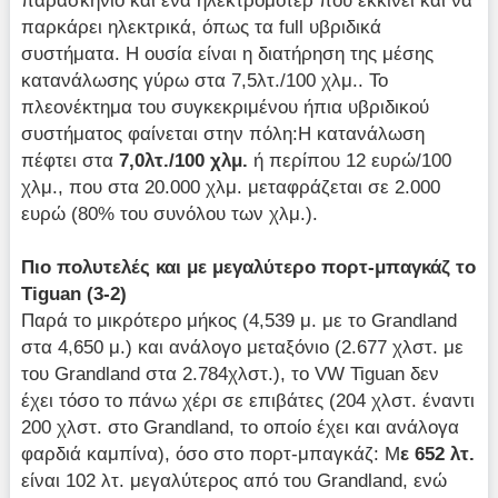
παρασκήνιο και ένα ηλεκτρομοτέρ που εκκινεί και να
παρκάρει ηλεκτρικά, όπως τα full υβριδικά
συστήματα. Η ουσία είναι η διατήρηση της μέσης
κατανάλωσης γύρω στα 7,5λτ./100 χλμ.. Το
πλεονέκτημα του συγκεκριμένου ήπια υβριδικού
συστήματος φαίνεται στην πόλη:Η κατανάλωση
πέφτει στα
7,0λτ./100 χλμ.
ή περίπου 12 ευρώ/100
χλμ., που στα 20.000 χλμ. μεταφράζεται σε 2.000
ευρώ (80% του συνόλου των χλμ.).
Πιο πολυτελές και με μεγαλύτερο πορτ-μπαγκάζ το
Tiguan
(3-2)
Παρά το μικρότερο μήκος (4,539 μ. με το Grandland
στα 4,650 μ.) και ανάλογο μεταξόνιο (2.677 χλστ. με
του Grandland στα 2.784χλστ.), το VW Tiguan δεν
έχει τόσο το πάνω χέρι σε επιβάτες (204 χλστ. έναντι
200 χλστ. στο Grandland, το οποίο έχει και ανάλογα
φαρδιά καμπίνα), όσο στο πορτ-μπαγκάζ: Μ
ε 652 λτ.
είναι 102 λτ. μεγαλύτερος από του Grandland, ενώ