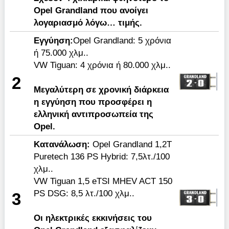
Ο
pel
Grandland
που ανοίγει
λογαριασμό λόγω… τιμής.
Εγγύηση:
Opel Grandland: 5 χρόνια
ή 75.000 χλμ..
VW Tiguan: 4 χρόνια ή 80.000 χλμ..
2
Mεγαλύτερη σε χρονική διάρκεια
η εγγύηση που προσφέρει η
ελληνική αντιπροσωπεία της
Opel.
Κατανάλωση
:
Opel Grandland 1,2T
Puretech 136 PS Hybrid: 7,5λτ./100
χλμ..
VW Tiguan 1,5 eTSI MHEV ACT 150
PS DSG: 8,5 λτ./100 χλμ..
3
Οι ηλεκτρικές εκκινήσεις του