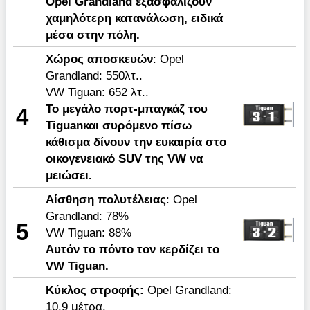
Opel Grandland εξασφαλίζουν
χαμηλότερη κατανάλωση, ειδικά
μέσα στην πόλη.
Χώρος
αποσκευών
: Opel
Grandland: 550λτ..
VW Tiguan: 652 λτ..
Το μεγάλο πορτ-μπαγκάζ του
4
Tiguan
και συρόμενο πίσω
κάθισμα δίνουν την ευκαιρία στο
οικογενειακό
SUV
της
VW
να
μειώσει.
Αίσθηση
πολυτέλειας
: Opel
Grandland: 78%
5
VW Tiguan: 88%
Αυτόν το πόντο τον κερδίζει το
VW Tiguan.
K
ύκλος στροφής:
Opel Grandland:
10,9 μέτρα.