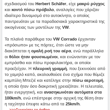
σχεδιασμού του
Herbert Schäfer
, είχε
μακρύ ρύγχος
και
κοντό πίσω πρόβολο
, αναλογίες που χάριζαν
ιδιαίτερο δυναμισμό στο αυτοκίνητο, ο οποίος
παντρευόταν με τα παραδοσιακά χαρακτηριστικά της
οικογένειας των μοντέλων της
VW
.
Τα πλαϊνά παράθυρα του
VW
Corrado
έρχονταν
«πρόσωπο» με τις πόρτες, έτσι ώστε να μην
διακόπτεται η
ομαλή ροή του αέρα
, ενώ παράλληλα
οι
θόλοι ήταν φουσκωμένοι
, και ενώνονταν με τον
εμπρόσθιο και πίσω προφυλακτήρα, οι οποίοι
προεξείχαν. Η
πλευρική γραμμή
, που ξεκινούσε από
το χαμηλό καπό, ακολουθούσε ένα σχήμα που θύμιζε
καμπύλη Μπεζιέ και κατέληγε στην
πίσω αεροτομή
,
η οποία ήταν όσο διακριτική χρειαζόταν. Η τελευταία,
ήταν ενεργητική, και
ανασηκωνόταν αυτόματα στα
100
km/
h
, ενώ επέστρεφε στην αρχική της θέση όταν
η ταχύτητα έπεφτε κάτω από τα
25
km/
h
.
>>>Συνεχίστε το άρθρο