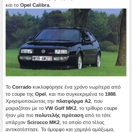
και το
Opel
Calibra
.
Το
Corrado
κυκλοφόρησε ένα χρόνο νωρίτερα από
το coupe της
Opel
, και πιο συγκεκριμένα το
1988
.
Χρησιμοποιώντας την
πλατφόρμα
A2
, που
μοιραζόταν με το
VW
Golf
MK2
, το τρίθυρο coupe
ήταν μία πιο
πολυτελής πρόταση
από το τότε
υπάρχον
Scirocco
MK2
, το οποίο στο τέλος
αντικατέστησε. Το όμορφο και χαμηλό αμάξωμα,