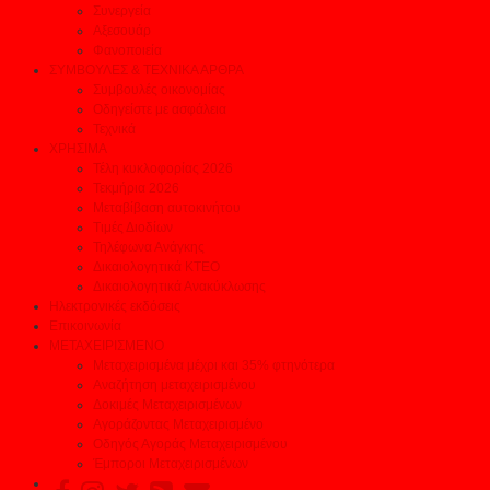
Συνεργεία
Αξεσουάρ
Φανοποιεία
ΣΥΜΒΟΥΛΕΣ & ΤΕΧΝΙΚΑ ΑΡΘΡΑ
Συμβουλές οικονομίας
Οδηγείστε με ασφάλεια
Τεχνικά
ΧΡΗΣΙΜΑ
Τέλη κυκλοφορίας 2026
Τεκμήρια 2026
Μεταβίβαση αυτοκινήτου
Τιμές Διοδίων
Τηλέφωνα Ανάγκης
Δικαιολογητικά ΚΤΕΟ
Δικαιολογητικά Ανακύκλωσης
Ηλεκτρονικές εκδόσεις
Επικοινωνία
ΜΕΤΑΧΕΙΡΙΣΜΕΝΟ
Μεταχειρισμένα μέχρι και 35% φτηνότερα
Αναζήτηση μεταχειρισμένου
Δοκιμές Μεταχειρισμένων
Αγοράζοντας Μεταχειρισμένο
Οδηγός Αγοράς Μεταχειρισμένου
Έμποροι Μεταχειρισμένων