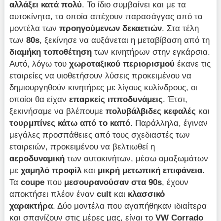
αλλάξει κατά πολύ
. Το ίδιο συμβαίνει και με τα
αυτοκίνητα, τα οποία απέχουν παρασάγγας από τα
μοντέλα των
προηγούμενων δεκαετιών
. Στα τέλη
των
80
s
, ξεκίνησε να αυξάνεται η μεταβίβαση από τη
διαμήκη τοποθέτηση
των κινητήρων στην εγκάρσια.
Αυτό, λόγω του
χωροταξικού περιορισμού
έκανε τις
εταιρείες να υιοθετήσουν λύσεις προκειμένου να
δημιουργηθούν κινητήρες με λίγους κυλίνδρους, οι
οποίοι θα είχαν
επαρκείς ιπποδυνάμεις
. Έτσι,
ξεκινήσαμε να βλέπουμε
πολυβάλβιδες κεφαλές
και
τουρμπίνες κάτω από το καπό
. Παράλληλα, έγιναν
μεγάλες προσπάθειες από τους σχεδιαστές των
εταιρειών, προκειμένου να βελτιωθεί η
αεροδυναμική
των αυτοκινήτων, μέσω αμαξωμάτων
με
χαμηλό προφίλ
και
μικρή μετωπική επιφάνεια
.
Τα
coupe
που
μεσουρανούσαν στα 90
s
, έχουν
αποκτήσει πλέον έναν
cult
και
κλασσικό
χαρακτήρα
. Δύο μοντέλα που αγαπήθηκαν ιδιαίτερα
και σπανίζουν στις μέρες μας, είναι το
VW
Corrado