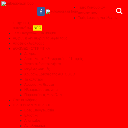
Τιμές Καινούριων
αυτοκινήτων
Τιμές Leasing για όλες τις
κατηγορίες
αυτοκινήτων
ΝΕΟ
Test Συνεργείων - Το θαύμα!
Αξίζουν ή δεν αξίζουν τα λεφτά τους
Απόψεις - Αναλύσεις
ΔΟΚΙΜΕΣ - ΣΥΓΚΡΙΤΙΚΑ
Δοκιμές
Αποκαλυπτικά Συγκριτικά σε 11 τομείς
Συγκριτικά αυτοκινήτων
Μεγάλες δοκιμές
Αρθρα & Ερευνες της AUTOBILD
Τα καλύτερα
Αγοραστικά θέματα
Ηλεκτρικά αυτοκίνητα
Παρουσιάσεις Μοντέλων
Όλες οι ειδήσεις
ΠΡΟΙΟΝΤΑ & ΥΠΗΡΕΣΙΕΣ
Βρες Επαγγελματία
Ελαστικά
After sales
Ανταλλακτικά