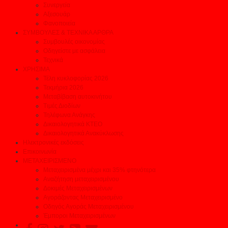
Συνεργεία
Αξεσουάρ
Φανοποιεία
ΣΥΜΒΟΥΛΕΣ & ΤΕΧΝΙΚΑ ΑΡΘΡΑ
Συμβουλές οικονομίας
Οδηγείστε με ασφάλεια
Τεχνικά
ΧΡΗΣΙΜΑ
Τέλη κυκλοφορίας 2026
Τεκμήρια 2026
Μεταβίβαση αυτοκινήτου
Τιμές Διοδίων
Τηλέφωνα Ανάγκης
Δικαιολογητικά ΚΤΕΟ
Δικαιολογητικά Ανακύκλωσης
Ηλεκτρονικές εκδόσεις
Επικοινωνία
ΜΕΤΑΧΕΙΡΙΣΜΕΝΟ
Μεταχειρισμένα μέχρι και 35% φτηνότερα
Αναζήτηση μεταχειρισμένου
Δοκιμές Μεταχειρισμένων
Αγοράζοντας Μεταχειρισμένο
Οδηγός Αγοράς Μεταχειρισμένου
Έμποροι Μεταχειρισμένων