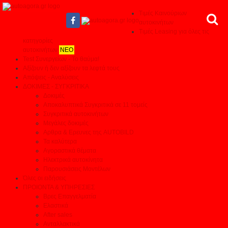
Τιμές Καινούριων
αυτοκινήτων
Τιμές Leasing για όλες τις
κατηγορίες
αυτοκινήτων
ΝΕΟ
Test Συνεργείων - Το θαύμα!
Αξίζουν ή δεν αξίζουν τα λεφτά τους
Απόψεις - Αναλύσεις
ΔΟΚΙΜΕΣ - ΣΥΓΚΡΙΤΙΚΑ
Δοκιμές
Αποκαλυπτικά Συγκριτικά σε 11 τομείς
Συγκριτικά αυτοκινήτων
Μεγάλες δοκιμές
Αρθρα & Ερευνες της AUTOBILD
Τα καλύτερα
Αγοραστικά θέματα
Ηλεκτρικά αυτοκίνητα
Παρουσιάσεις Μοντέλων
Όλες οι ειδήσεις
ΠΡΟΙΟΝΤΑ & ΥΠΗΡΕΣΙΕΣ
Βρες Επαγγελματία
Ελαστικά
After sales
Ανταλλακτικά