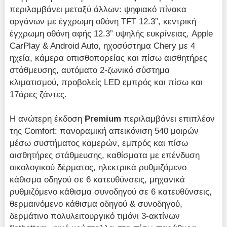
περιλαμβάνει μεταξύ άλλων: ψηφιακό πίνακα
οργάνων με έγχρωμη οθόνη TFT 12.3”, κεντρική
έγχρωμη οθόνη αφής 12.3” υψηλής ευκρίνειας, Apple
CarPlay & Android Auto, ηχοσύστημα Chery με 4
ηχεία, κάμερα οπισθοπορείας και πίσω αισθητήρες
στάθμευσης, αυτόματο 2-ζωνικό σύστημα
κλιματισμού, προβολείς LED εμπρός και πίσω και
17άρες ζάντες.
Η ανώτερη έκδοση
Premium
περιλαμβάνει επιπλέον
της Comfort: πανοραμική απεικόνιση 540 μοιρών
μέσω συστήματος καμερών, εμπρός και πίσω
αισθητήρες στάθμευσης, καθίσματα με επένδυση
οικολογικού δέρματος, ηλεκτρικά ρυθμιζόμενο
κάθισμα οδηγού σε 6 κατευθύνσεις, μηχανικά
ρυθμιζόμενο κάθισμα συνοδηγού σε 6 κατευθύνσεις,
θερμαινόμενο κάθισμα οδηγού & συνοδηγού,
δερμάτινο πολυλειτουργικό τιμόνι 3-ακτίνων