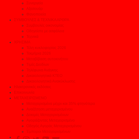
Συνεργεία
Αξεσουάρ
Φανοποιεία
ΣΥΜΒΟΥΛΕΣ & ΤΕΧΝΙΚΑ ΑΡΘΡΑ
Συμβουλές οικονομίας
Οδηγείστε με ασφάλεια
Τεχνικά
ΧΡΗΣΙΜΑ
Τέλη κυκλοφορίας 2026
Τεκμήρια 2026
Μεταβίβαση αυτοκινήτου
Τιμές Διοδίων
Τηλέφωνα Ανάγκης
Δικαιολογητικά ΚΤΕΟ
Δικαιολογητικά Ανακύκλωσης
Ηλεκτρονικές εκδόσεις
Επικοινωνία
ΜΕΤΑΧΕΙΡΙΣΜΕΝΟ
Μεταχειρισμένα μέχρι και 35% φτηνότερα
Αναζήτηση μεταχειρισμένου
Δοκιμές Μεταχειρισμένων
Αγοράζοντας Μεταχειρισμένο
Οδηγός Αγοράς Μεταχειρισμένου
Έμποροι Μεταχειρισμένων