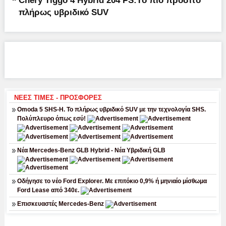
Chery Tiggo 4 Hybrid 204 PS:Tο πιο προσιτό
πλήρως υβριδικό SUV