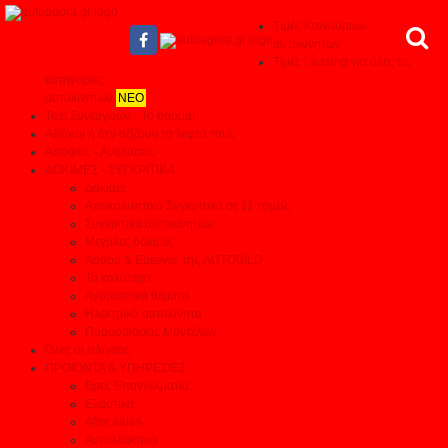
Τιμές Καινούριων
αυτοκινήτων
Τιμές Leasing για όλες τις
κατηγορίες
αυτοκινήτων
ΝΕΟ
Test Συνεργείων - Το θαύμα!
Αξίζουν ή δεν αξίζουν τα λεφτά τους
Απόψεις - Αναλύσεις
ΔΟΚΙΜΕΣ - ΣΥΓΚΡΙΤΙΚΑ
Δοκιμές
Αποκαλυπτικά Συγκριτικά σε 11 τομείς
Συγκριτικά αυτοκινήτων
Μεγάλες δοκιμές
Αρθρα & Ερευνες της AUTOBILD
Τα καλύτερα
Αγοραστικά θέματα
Ηλεκτρικά αυτοκίνητα
Παρουσιάσεις Μοντέλων
Όλες οι ειδήσεις
ΠΡΟΙΟΝΤΑ & ΥΠΗΡΕΣΙΕΣ
Βρες Επαγγελματία
Ελαστικά
After sales
Ανταλλακτικά