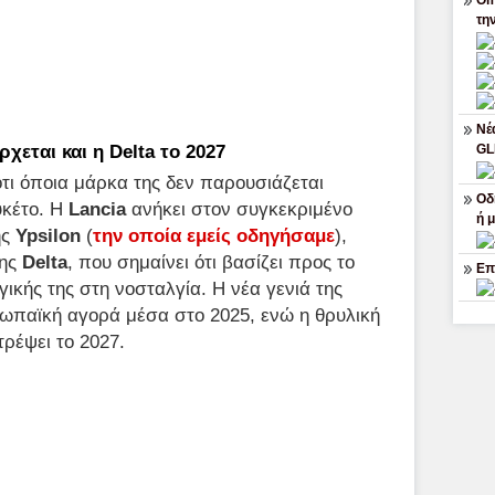
Om
τη
Νέ
ρχεται και η Delta το 2027
G
τι όποια μάρκα της δεν παρουσιάζεται
Οδ
υκέτο. Η
Lancia
ανήκει στον συγκεκριμένο
ή 
ης
Ypsilon
(
την οποία εμείς οδηγήσαμε
),
της
Delta
, που σημαίνει ότι βασίζει προς το
Επ
ικής της στη νοσταλγία. Η νέα γενιά της
ρωπαϊκή αγορά μέσα στο 2025, ενώ η θρυλική
τρέψει το 2027.