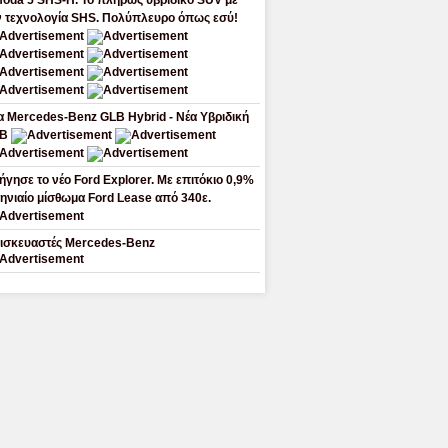
oda 5 SHS-H. Το πλήρως υβριδικό SUV με
ν τεχνολογία SHS. Πολύπλευρο όπως εσύ!
α Mercedes-Benz GLB Hybrid - Νέα Υβριδική
LB
ήγησε το νέο Ford Explorer. Με επιτόκιο 0,9%
μηνιαίο μίσθωμα Ford Lease από 340ε.
ισκευαστές Mercedes-Benz