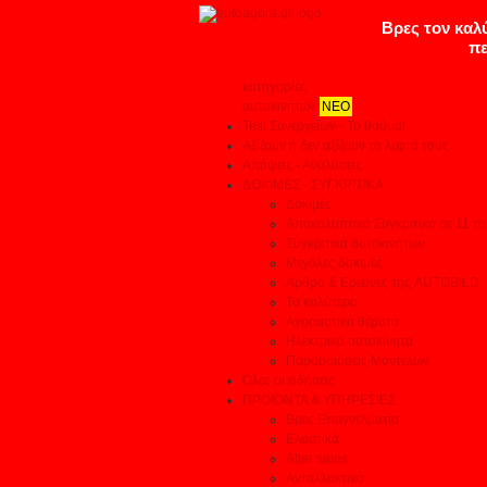
κατηγορίες
αυτοκινήτων
ΝΕΟ
Test Συνεργείων - Το θαύμα!
Αξίζουν ή δεν αξίζουν τα λεφτά τους
Απόψεις - Αναλύσεις
ΔΟΚΙΜΕΣ - ΣΥΓΚΡΙΤΙΚΑ
Δοκιμές
Αποκαλυπτικά Συγκριτικά σε 11 το
Συγκριτικά αυτοκινήτων
Μεγάλες δοκιμές
Αρθρα & Ερευνες της AUTOBILD
Τα καλύτερα
Αγοραστικά θέματα
Ηλεκτρικά αυτοκίνητα
Παρουσιάσεις Μοντέλων
Όλες οι ειδήσεις
ΠΡΟΙΟΝΤΑ & ΥΠΗΡΕΣΙΕΣ
Βρες Επαγγελματία
Ελαστικά
After sales
Ανταλλακτικά