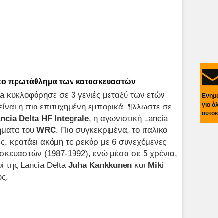
ς στο πρωτάθλημα των κατασκευαστών
cia κυκλοφόρησε σε 3 γενιές μεταξύ των ετών
Ενημ
για ό
 είναι η πιο επιτυχημένη εμπορικά. ¶λλωστε σε
αυτοκ
ncia Delta HF Integrale
, η αγωνιστική Lancia
ήματα του
WRC
. Πιο συγκεκριμένα, το ιταλικό
ες, κρατάει ακόμη το ρεκόρ με 6 συνεχόμενες
σκευαστών (1987-1992), ενώ μέσα σε 5 χρόνια,
ί της Lancia Delta
Juha Kankkunen
και
Miki
υς.