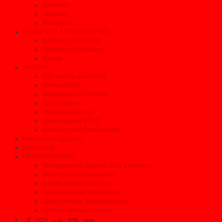
Συνεργεία
Αξεσουάρ
Φανοποιεία
ΣΥΜΒΟΥΛΕΣ & ΤΕΧΝΙΚΑ ΑΡΘΡΑ
Συμβουλές οικονομίας
Οδηγείστε με ασφάλεια
Τεχνικά
ΧΡΗΣΙΜΑ
Τέλη κυκλοφορίας 2026
Τεκμήρια 2026
Μεταβίβαση αυτοκινήτου
Τιμές Διοδίων
Τηλέφωνα Ανάγκης
Δικαιολογητικά ΚΤΕΟ
Δικαιολογητικά Ανακύκλωσης
Ηλεκτρονικές εκδόσεις
Επικοινωνία
ΜΕΤΑΧΕΙΡΙΣΜΕΝΟ
Μεταχειρισμένα μέχρι και 35% φτηνότερα
Αναζήτηση μεταχειρισμένου
Δοκιμές Μεταχειρισμένων
Αγοράζοντας Μεταχειρισμένο
Οδηγός Αγοράς Μεταχειρισμένου
Έμποροι Μεταχειρισμένων