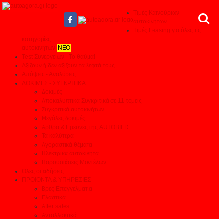
Τιμές Καινούριων
αυτοκινήτων
Τιμές Leasing για όλες τις
κατηγορίες
αυτοκινήτων
ΝΕΟ
Test Συνεργείων - Το θαύμα!
Αξίζουν ή δεν αξίζουν τα λεφτά τους
Απόψεις - Αναλύσεις
ΔΟΚΙΜΕΣ - ΣΥΓΚΡΙΤΙΚΑ
Δοκιμές
Αποκαλυπτικά Συγκριτικά σε 11 τομείς
Συγκριτικά αυτοκινήτων
Μεγάλες δοκιμές
Αρθρα & Ερευνες της AUTOBILD
Τα καλύτερα
Αγοραστικά θέματα
Ηλεκτρικά αυτοκίνητα
Παρουσιάσεις Μοντέλων
Όλες οι ειδήσεις
ΠΡΟΙΟΝΤΑ & ΥΠΗΡΕΣΙΕΣ
Βρες Επαγγελματία
Ελαστικά
After sales
Ανταλλακτικά