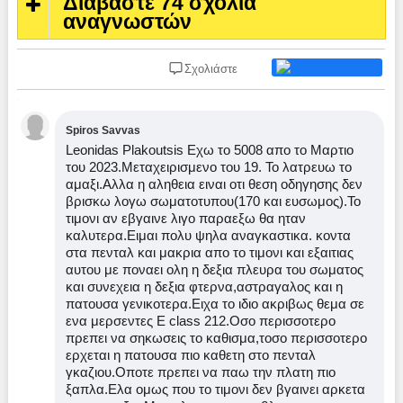
Διαβάστε 74 σχόλια
αναγνωστών
Σχολιάστε
Spiros Savvas
Leonidas Plakoutsis Εχω το 5008 απο το Μαρτιο
του 2023.Μεταχειρισμενο του 19. Το λατρευω το
αμαξι.Αλλα η αληθεια ειναι οτι θεση οδηγησης δεν
βρισκω λογω σωματοτυπου(170 και ευσωμος).Το
τιμονι αν εβγαινε λιγο παραεξω θα ηταν
καλυτερα.Ειμαι πολυ ψηλα αναγκαστικα. κοντα
στα πενταλ και μακρια απο το τιμονι και εξαιτιας
αυτου με ποναει ολη η δεξια πλευρα του σωματος
και συνεχεια η δεξια φτερνα,αστραγαλος και η
πατουσα γενικοτερα.Ειχα το ιδιο ακριβως θεμα σε
ενα μερσεντες E class 212.Οσο περισσοτερο
πρεπει να σηκωσεις το καθισμα,τοσο περισσοτερο
ερχεται η πατουσα πιο καθετη στο πενταλ
γκαζιου.Οποτε πρεπει να παω την πλατη πιο
ξαπλα.Ελα ομως που το τιμονι δεν βγαινει αρκετα