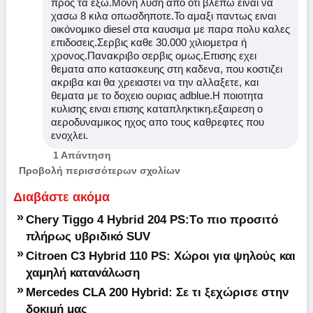
προς τα εξω.Μονη λυση απο οτι βλεπω ειναι να
χασω 8 κιλα οπωσδηποτε.Το αμαξι παντως ειναι
οικόνομικο diesel στα καυσιμα με παρα πολυ καλες
επιδοσεις.Σερβις καθε 30.000 χιλιομετρα ή
χρονος.Πανακριβο σερβις ομως.Επισης εχει
θεματα απο κατασκευης στη καδενα, που κοστιζει
ακριβα και θα χρειαστει να την αλλαξετε, και
θεματα με το δοχειο ουριας adblue.Η ποιοτητα
κυλισης ειναι επισης καταπληκτικη.εξαιρεση ο
αεροδυναμικος ηχος απο τους καθρεφτες που
ενοχλει.
1 Απάντηση
Προβολή περισσότερων σχολίων
Διαβάστε ακόμα
»
Chery Tiggo 4 Hybrid 204 PS:Tο πιο προσιτό
πλήρως υβριδικό SUV
»
Citroen C3 Hybrid 110 PS: Χώροι για ψηλούς και
χαμηλή κατανάλωση
»
Mercedes CLA 200 Hybrid: Σε τι ξεχώρισε στην
δοκιμή μας